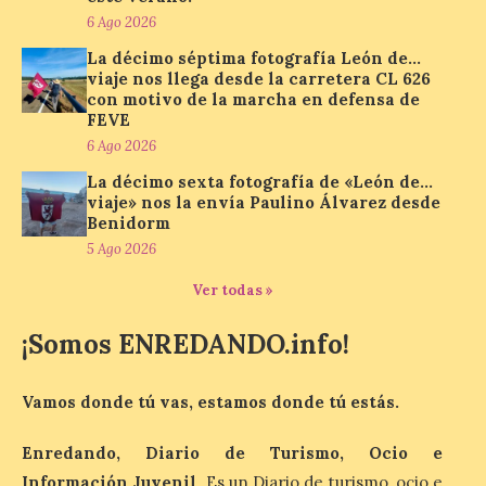
agosto con seguridad
6 Ago 2026
7 Ago 2026
La décimo séptima fotografía León de…
viaje nos llega desde la carretera CL 626
con motivo de la marcha en defensa de
Se trata de un visor web
FEVE
que permite conocer la
posición exacta del Sol y
6 Ago 2026
así localizar el lugar ideal
para observar el eclipse
La décimo sexta fotografía de «León de…
solar del 12 de agosto de 2026 sin
viaje» nos la envía Paulino Álvarez desde
obstáculos. El visor es una herramienta a
Benidorm
la […]
5 Ago 2026
Ver todas »
Paradores renueva su
¡Somos ENREDANDO.info!
compromiso con La Vuelta
como patrocinador oficial
Vamos donde tú vas, estamos donde tú estás.
7 Ago 2026
Enredando, Diario de Turismo, Ocio e
La cadena hotelera pública
Información Juvenil
. Es un Diario de turismo, ocio e