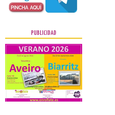
Turismo, Ocio e Información para
jóvenes “Enredando.info”. . La
decimoctava fotografía de León de…viaje
nos […]
PUBLICIDAD
UPL insta a la Junta a
actuar para salvar el
castillo del Asmesnal, un
BIC en estado de ruina
7 Ago 2026
Un Bien de Interés
Cultural abandonado
desde 1949. Los
procuradores leonesistas
plantean que la Junta
contacte cuanto antes con los
propietarios para exigirles medidas
inmediatas que frenen el deterioro y el
riesgo de colapso. Los procuradores de
Unión del Pueblo […]