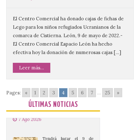
8 Ago 2026
El Centro Comercial ha donado cajas de fichas de
Una de las novedades de
esta edición de la Batalla
Lego para los niños refugiados Ucranianos de la
de Villadangos es el plato
comarca de Cistierna. León, 9 de mayo de 2022.-
principal del Menú, un
cordero asado al fuego y
El Centro Comercial Espacio León ha hecho
las brasas in situ durante 5 horas. . Los
efectiva hoy la donación de numerosas cajas […]
días 7, 8 y 9 de este […]
Leer más...
Vuelve la tradicional Feria
de Dulces del Convento a
Gradefes
Pages:
«
1
2
3
4
5
6
7
...
25
»
7 Ago 2026
ÚLTIMAS NOTICIAS
Tendrá lugar el 9 de
agosto en los aledaños del
monasterio cisterciense
de Santa María la Real de