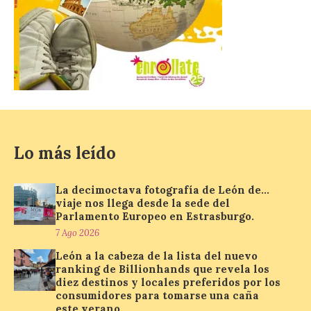
solicitado el Bono Cultural
Joven 2026 en su primer
mes de vigencia
7 Ago 2026
Las personas que hayan
cumplido o cumplan 18
años en 2026 pueden
solicitar esta ayuda en la
web
Lo más leído
https://bonoculturajoven.gob.es/ hasta el
31 de octubre. Desde este año, los 400
euros del Bono pueden utilizarse tanto
La decimoctava fotografía de León de…
para consumir productos culturales como
[…]
viaje nos llega desde la sede del
Parlamento Europeo en Estrasburgo.
7 Ago 2026
El Gobierno de España
León a la cabeza de la lista del nuevo
ranking de Billionhands que revela los
lanza un visor web para
diez destinos y locales preferidos por los
localizar y disfrutar del
consumidores para tomarse una caña
eclipse solar del 12 de
este verano.