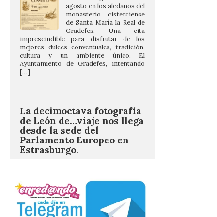
Gradefes. Una cita
imprescindible para disfrutar de los
mejores dulces conventuales, tradición,
cultura y un ambiente único. El
Ayuntamiento de Gradefes, intentando
[…]
La decimoctava fotografía
de León de…viaje nos llega
desde la sede del
Parlamento Europeo en
Estrasburgo.
7 Ago 2026
Nueva edición de León
de…viaje. Una iniciativa
organizado por la sección
juvenil de la Asociación
Enróllate, la Asociación
Conceyu País Llionés y el Diario de