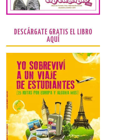
Laciana comienza su
programación para
disfrutar el eclipse total
DESCÁRGATE GRATIS EL LIBRO
del 12 de agosto
AQUÍ
7 Ago 2026
Durante los días 1 y 2 de
agosto, tanto el público
infantil como el adulto
pudo disfrutar de un
planetario que se instaló
en el polideportivo municipal, con pases
de mañana dedicados preferentemente al
público infantil y, el resto del […]
Más de 200.000 jóvenes
nacidos en 2008 ya han