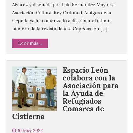
Alvarez y diseñada por Lalo Fernández Mayo La
Asociación Cultural Rey Ordoño I, Amigos de la
Cepeda ya ha comenzado a distribuir el último
número de la revista de «La Cepeda», en […]
Leer más...
Espacio León
colabora con la
Asociación para
la Ayuda de
Refugiados
Villadangos recrea la
Comarca de
batalla en el que se
Cistierna
decidió el futuro del Reino
de León
10 May 2022