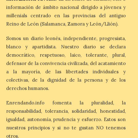
volverá a estar presente
en la zona de descanso
información de ámbito nacional dirigido a jóvenes y
junto al control de firmas
millenials centrado en las provincias del antiguo
y, como novedad, en el
Leaders Lounge, dos espacios exclusivos
Reino de León (Salamanca, Zamora y León/Llión).
para los ciclistas. El recorrido de La
Vuelta discurrirá junto a 17 […]
Somos un diario leonés, independiente, progresista,
blanco y apartidista. Nuestro diario se declara
democrático, respetuoso, laico, tolerante, plural,
Última llamada: Eclipse
total del 12 de agosto.
defensor de la convivencia civilizada, del acatamiento
Dónde alojarse y a qué
a la mayoría, de las libertades individuales y
precio
colectivas, de la dignidad de la persona y de los
7 Ago 2026
derechos humanos.
Enrendando.info fomenta la pluralidad, la
León es la provincia más
económica (116€/noche),
responsabilidad, tolerancia, solidaridad, honestidad,
pero también una de las
igualdad, autonomía, prudencia y esfuerzo. Estos son
más agotadas: solo un 4%
de alojamientos libres.
nuestros principios y si no te gustan NO tenemos
Zamora, Palencia y Álava son las
otros.
provincias con menos margen: apenas un