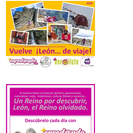
La Universidad de León
distribuye folletos con la
programación del evento
del eclipse solar que
organiza con la ESA y el
Ayuntamiento
7 Ago 2026
.
Los materiales ya pueden
recogerse gratuitamente
en la Oficina de
Información Turística de
León e incluyen, además
del programa del evento, una guía
práctica con recomendaciones
elaboradas por especialistas para
observar el eclipse con seguridad León, 7
de agosto de 2026. La programación […]