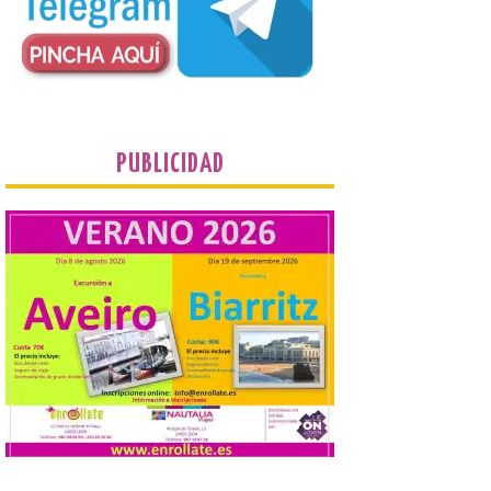
contacte cuanto antes con los
propietarios para exigirles medidas
inmediatas que frenen el deterioro y el
riesgo de colapso. Los procuradores de
Unión del Pueblo […]
La Universidad de León
PUBLICIDAD
distribuye folletos con la
programación del evento
del eclipse solar que
organiza con la ESA y el
Ayuntamiento
7 Ago 2026
Los materiales ya pueden
recogerse gratuitamente
en la Oficina de
Información Turística de
León e incluyen, además
del programa del evento, una guía
práctica con recomendaciones
elaboradas por especialistas para
observar el eclipse con seguridad León, 7