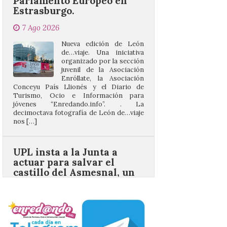
Nueva edición de León
de…viaje. Una iniciativa
organizado por la sección
juvenil de la Asociación
Enróllate, la Asociación
Conceyu País Llionés y el Diario de
Turismo, Ocio e Información para
jóvenes “Enredando.info”. . La
decimoctava fotografía de León de…viaje
nos […]
UPL insta a la Junta a
actuar para salvar el
castillo del Asmesnal, un
BIC en estado de ruina
7 Ago 2026
Un Bien de Interés
Cultural abandonado
desde 1949. Los
procuradores leonesistas
plantean que la Junta