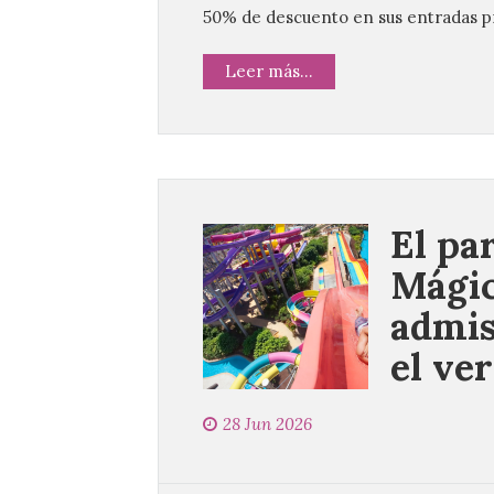
50% de descuento en sus entradas p
Leer más...
El pa
Mágic
admis
el ve
28 Jun 2026