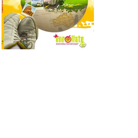
posición exacta del Sol y
así localizar el lugar ideal
para observar el eclipse
solar del 12 de agosto de 2026 sin
obstáculos. El visor es una herramienta a
la […]
Paradores renueva su
compromiso con La Vuelta
como patrocinador oficial
7 Ago 2026
La cadena hotelera pública
volverá a estar presente
en la zona de descanso
junto al control de firmas
y, como novedad, en el
Leaders Lounge, dos espacios exclusivos
para los ciclistas. El recorrido de La
Vuelta discurrirá junto a 17 […]
Última llamada: Eclipse