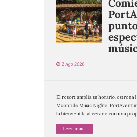
Comie
PortA
punto
espec
música
2 Ago 2026
El resort amplía su horario, estrena 
Moonride Music Nights. PortAventura
la bienvenida al verano con una prop
Leer más...