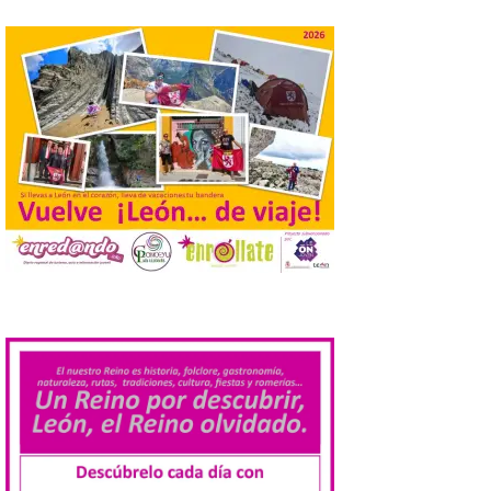
de agosto de 2026. La programación […]
Laciana comienza su
programación para
disfrutar el eclipse total
del 12 de agosto
7 Ago 2026
Durante los días 1 y 2 de
agosto, tanto el público
infantil como el adulto
pudo disfrutar de un
planetario que se instaló
.
en el polideportivo municipal, con pases
de mañana dedicados preferentemente al
público infantil y, el resto del […]
Más de 200.000 jóvenes
nacidos en 2008 ya han
solicitado el Bono Cultural
Joven 2026 en su primer