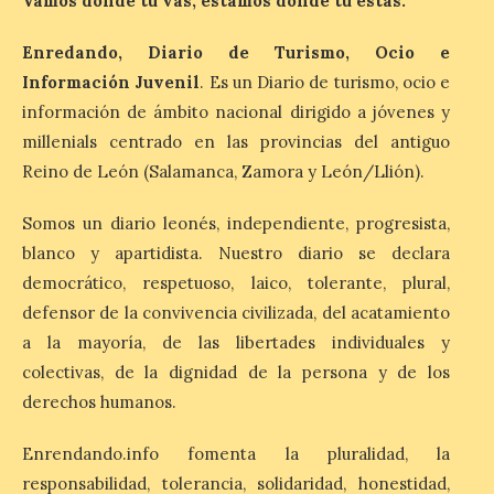
Kerkrade
Vamos donde tú vas, estamos donde tú estás.
7 Ago 2026
Enredando, Diario de Turismo, Ocio e
Información Juvenil
. Es un Diario de turismo, ocio e
La agrupación zamorana
información de ámbito nacional dirigido a jóvenes y
ha logrado una Medalla de
millenials centrado en las provincias del antiguo
Honor con Distinción, el
segundo puesto en la
Reino de León (Salamanca, Zamora y León/Llión).
clasificación general y la
Mención de Honor a la mejor
interpretación en el World Music Contest
Somos un diario leonés, independiente, progresista,
celebrado en Kerkrade. Más de la mitad
blanco y apartidista. Nuestro diario se declara
de […]
democrático, respetuoso, laico, tolerante, plural,
defensor de la convivencia civilizada, del acatamiento
La Térmica Cultural y La
a la mayoría, de las libertades individuales y
Fábrica de Luz. Museo de
colectivas, de la dignidad de la persona y de los
la Energía de Ponferrada
derechos humanos.
publican su agenda para
este fin de semana
Enrendando.info fomenta la pluralidad, la
7 Ago 2026
responsabilidad, tolerancia, solidaridad, honestidad,