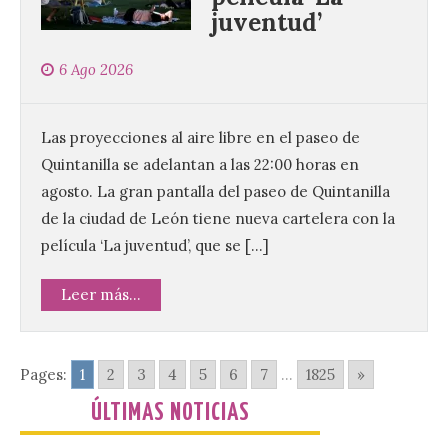
juventud’
La decimoctava fotografía
de León de…viaje nos llega
desde la sede del
6 Ago 2026
Parlamento Europeo en
Estrasburgo.
7 Ago 2026
Las proyecciones al aire libre en el paseo de
Quintanilla se adelantan a las 22:00 horas en
agosto. La gran pantalla del paseo de Quintanilla
Nueva edición de León
de…viaje. Una iniciativa
de la ciudad de León tiene nueva cartelera con la
organizado por la sección
película ‘La juventud’, que se […]
juvenil de la Asociación
Enróllate, la Asociación
Conceyu País Llionés y el Diario de
Leer más...
Turismo, Ocio e Información para
jóvenes “Enredando.info”. . La
decimoctava fotografía de León de…viaje
nos […]
Pages:
1
2
3
4
5
6
7
...
1825
»
ÚLTIMAS NOTICIAS
UPL insta a la Junta a