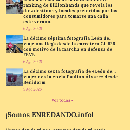
ranking de Billionhands que revela los
Mil y una iniciativas para
diez destinos y locales preferidos por los
disfrutar del eclipse total
consumidores para tomarse una caña
de Sol en Lleida
este verano.
6 Ago 2026
7 Ago 2026
La décimo séptima fotografía León de…
viaje nos llega desde la carretera CL 626
con motivo de la marcha en defensa de
Las comarcas del llano de
Lleida, especialmente El
FEVE
Segrià y Les Garrigues, se
6 Ago 2026
convertirán el día 12 de
agosto en un mirador
La décimo sexta fotografía de «León de…
privilegiado para observar este fenómeno
viaje» nos la envía Paulino Álvarez desde
único. . El 12 de agosto, aproximadamente
Benidorm
a las 20.30 h, la Luna […]
5 Ago 2026
Ver todas »
El Ayuntamiento de
Zamora recibe a la Banda
¡Somos ENREDANDO.info!
de Música tras sus
históricos triunfos en