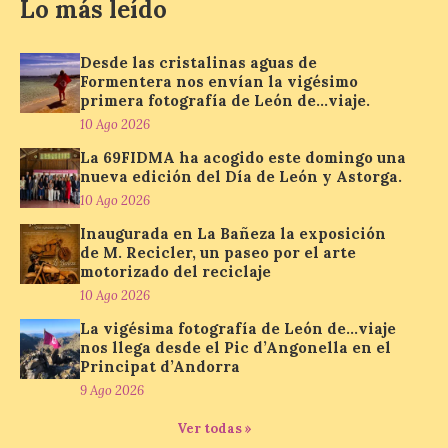
Lo más leído
València prepara un
Desde las cristalinas aguas de
operativo especial de
Formentera nos envían la vigésimo
limpieza en las playas y el
primera fotografía de León de…viaje.
punto de observación para
10 Ago 2026
el eclipse solar del día 12
La 69FIDMA ha acogido este domingo una
10 Ago 2026
nueva edición del Día de León y Astorga.
10 Ago 2026
El Ayuntamiento ha
Inaugurada en La Bañeza la exposición
coordinado este refuerzo
de M. Recicler, un paseo por el arte
con el dispositivo de
motorizado del reciclaje
seguridad, movilidad,
10 Ago 2026
atención sanitaria y
protección civil previsto ante la elevada
La vigésima fotografía de León de…viaje
afluencia. . El Ayuntamiento de València ha
nos llega desde el Pic d’Angonella en el
dispuesto un operativo extraordinario de
Principat d’Andorra
limpieza y recogida de residuos con
motivo […]
9 Ago 2026
Ver todas »