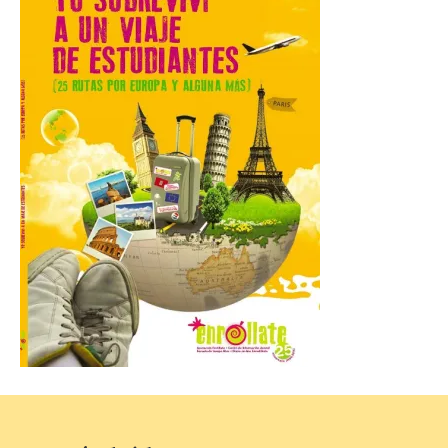
personas para disfrutar de este
acontecimiento histórico. Algunas
comunidades autónomas ya han […]
El Ayuntamiento de
Segovia presenta “Música
para un eclipse”, un
concierto único con
motivo del eclipse de sol
10 Ago 2026
La cita, que se celebrará el
12 de agosto en el
enlosado de la Catedral,
incluye el estreno absoluto
de una composición del
músico segoviano Geni Uñón. Turismo de
Segovia lanza el Premio Internacional de
Fotografía del Eclipse “Segovia bajo […]