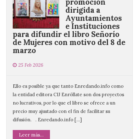
promoción
dirigida a
Ayuntamientos
e Instituciones
para difundir el libro Señorío
de Mujeres con motivo del 8 de
marzo
25 Feb 2026
Ello es posible ya que tanto Enredando.info como
la entidad editora CIJ Enróllate son dos proyectos
no lucrativos, por lo que el libro se ofrece a un
precio muy ajustado con el fin de facilitar su
Desde las cristalinas
difusión. . Enredando.info […]
aguas de Formentera nos
envían la vigésimo
Leer más...
primera fotografía de