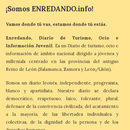
El Monasterio de Santa
¡Somos ENREDANDO.info!
María de Iguácel ofrece
visitas guiadas gratuitas
al durante el mes de
Vamos donde tú vas, estamos donde tú estás.
agosto
10 Ago 2026
Enredando, Diario de Turismo, Ocio e
Información Juvenil
. Es un Diario de turismo, ocio e
información de ámbito nacional dirigido a jóvenes y
Las visitas guiadas
tendrán lugar todos los
millenials centrado en las provincias del antiguo
días a las 10:30 y a las 12:30
Reino de León (Salamanca, Zamora y León/Llión).
horas. No es necesaria
inscripción previa para
participar. El Gobierno de Aragón, en
Somos un diario leonés, independiente, progresista,
colaboración con la Mancomunidad del
Alto Valle del Aragón y otras entidades […]
blanco y apartidista. Nuestro diario se declara
democrático, respetuoso, laico, tolerante, plural,
defensor de la convivencia civilizada, del acatamiento
Inaugurada en Samos la
a la mayoría, de las libertades individuales y
muestra Hospitalidad
colectivas, de la dignidad de la persona y de los
monástica
derechos humanos.