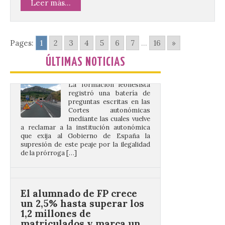
tarifa íntegra pese a estar
Leer más...
en obras
10 Ago 2026
Pages:
1
2
3
4
5
6
7
...
16
»
La formación leonesista
ÚLTIMAS NOTICIAS
registró una batería de
preguntas escritas en las
Cortes autonómicas
mediante las cuales vuelve
a reclamar a la institución autonómica
que exija al Gobierno de España la
supresión de este peaje por la ilegalidad
de la prórroga […]
El alumnado de FP crece
un 2,5% hasta superar los
1,2 millones de
matriculados y marca un
nuevo récord
10 Ago 2026