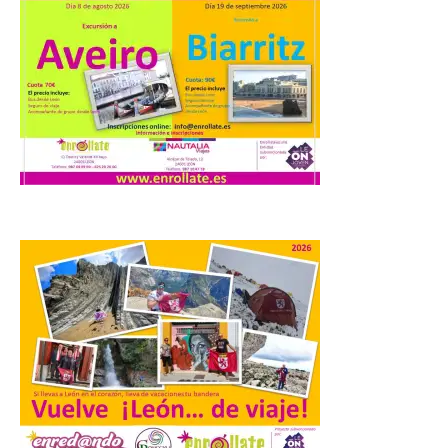
Diputación de León,
Gerardo Álvarez Courel, y
el vicepresidente Roberto
Aller han participado en el
acto institucional organizado con motivo
del Día de León. Organizada por la
Cámara de Comercio de Gijón, FIDMA es
una feria […]
CIUDEN acoge un nuevo
gran proyecto expositivo
que conecta la obra de
Eduardo Chillida con el
patrimonio industrial
10 Ago 2026
La Térmica Cultural
albergará hasta el 10 de
enero de 2027 la muestra
‘Eduardo Chillida. Pensar
con las manos’, formada