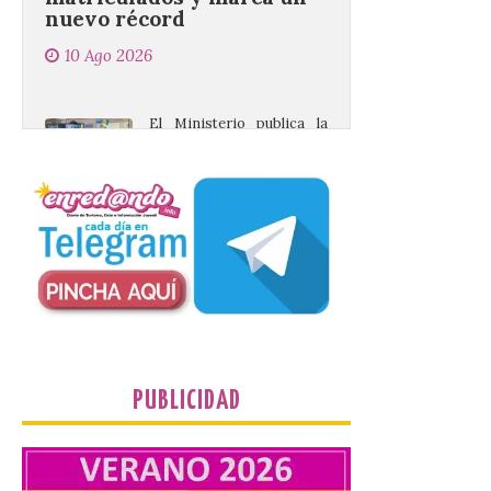
El Ministerio publica la
Estadística de las
Enseñanzas no
universitarias. Datos
avance 2025-2026 con las
cifras actualizadas del curso escolar
recién finalizado. El Grado Básico crece
un 2,1%, el Grado Medio un 2,7%, el Grado
Superior un 2,3% y los cursos […]
La 69FIDMA ha acogido
este domingo una nueva
edición del Día de León y
Astorga.
PUBLICIDAD
10 Ago 2026
El presidente de la