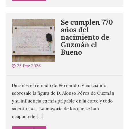
León de…viaje.
10 Ago 2026
Se cumplen 770
años del
Nueva edición de León
nacimiento de
de…viaje. Una iniciativa
Guzmán el
organizado por la sección
juvenil de la Asociación
Bueno
Enróllate, la Asociación
Conceyu País Llionés y el Diario de
Turismo, Ocio e Información para
25 Ene 2026
jóvenes “Enredando.info”. Desde las
cristalinas aguas de Formentera, Mary
[…]
Durante el reinado de Fernando IV es cuando
sobresale la figura de D. Alonso Pérez de Guzmán
UPL cuestiona a la Junta
y su influencia es más palpable en la corte y todo
por no imponer sanciones
su entorno. . La mayoría de los que se han
a Aucalsa, como hará el
ocupado de […]
Principado de Asturias,
por cobrar en la AP-66 la