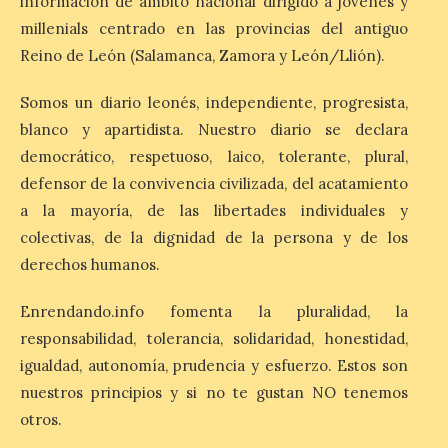
información de ámbito nacional dirigido a jóvenes y
Desde junio de 2016, la
millenials centrado en las provincias del antiguo
aerolínea ha retomado los
Reino de León (Salamanca, Zamora y León/Llión).
vuelos con Reikiavik cada
verano. En estos 10 años,
superará los 170.000
Somos un diario leonés, independiente, progresista,
pasajeros y los 1.000 vuelos con Islandia.
Este mes de agosto opera tres
blanco y apartidista. Nuestro diario se declara
frecuencias semanales y, este año, los […]
democrático, respetuoso, laico, tolerante, plural,
defensor de la convivencia civilizada, del acatamiento
a la mayoría, de las libertades individuales y
Iberia Club amplía las
colectivas, de la dignidad de la persona y de los
posibilidades de ganar y
utilizar Avios con el
derechos humanos.
lanzamiento de Avios
Hoteles
Enrendando.info fomenta la pluralidad, la
6 Ago 2026
responsabilidad, tolerancia, solidaridad, honestidad,
igualdad, autonomía, prudencia y esfuerzo. Estos son
nuestros principios y si no te gustan NO tenemos
Los socios de Iberia Club
ya pueden reservar más
otros.
de 300.000 hoteles en