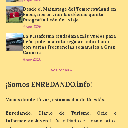
acumular millas con
Airbnb
Desde el Mainstage del Tomorrowland en
Boom, nos envían las décimo quinta
6 Ago 2026
fotografía León de…viaje.
4 Ago 2026
La nueva alianza con
La Plataforma ciudadana más vuelos para
Airbnb se incorpora al
León pide una ruta regular todo el año
programa TAP Miles&Go:
con varias frecuencias semanales a Gran
los clientes acumularán
Canaria
dos millas por cada euro
gastado en alojamientos y experiencias
4 Ago 2026
elegibles. Esta ventaja refuerza la
propuesta de valor del programa, que ya
Ver todas »
cuenta con más de […]
¡Somos ENREDANDO.info!
Iberia Express, 10 años
Vamos donde tú vas, estamos donde tú estás.
volando a Islandia y más
de 170.000 pasajeros
Enredando, Diario de Turismo, Ocio e
6 Ago 2026
Información Juvenil
. Es un Diario de turismo, ocio e