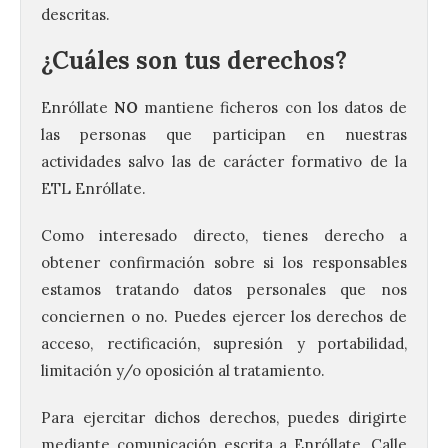
descritas.
¿Cuáles son tus derechos?
Enróllate
NO
mantiene ficheros con los datos de
las personas que participan en nuestras
actividades salvo las de carácter formativo de la
ETL Enróllate.
Como interesado directo, tienes derecho a
obtener confirmación sobre si los responsables
estamos tratando datos personales que nos
conciernen o no. Puedes ejercer los derechos de
acceso, rectificación, supresión y portabilidad,
limitación y/o oposición al tratamiento.
Camarzius fest: frente al
macroevento, un festival
cultural transformador
Para ejercitar dichos derechos, puedes dirigirte
que apuesta por el legado.
mediante comunicación escrita a Enróllate, Calle