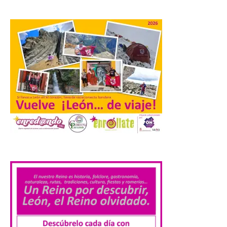
de animación dirigidas a
todos los públicos. La
Bañeza inauguró en la tarde de este
martes 4 de agosto una nueva edición de
su tradicional Mercado Medieval, que
hasta el próximo 6 […]
Un viaje a la Antigüedad:
el Museo del Prado
propone un recorrido por
obras de su Colección de
inspiración clásica
6 Ago 2026
.
Al hilo del estreno de La
Odisea de Christopher
Nolan. La pieza de vídeo
reúne una selección de
obras relacionadas con la
Antigüedad clásica, la mitología y los