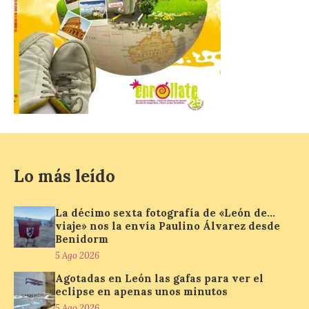
El Descenso Internacional
del Sella arranca con el
homenaje a los campeones
y el izado de las banderas
autonómicas
6 Ago 2026
La 88.ª edición del
Descenso Internacional
del Sella reunirá este año a
1.291 palistas distribuidos
en 874 embarcaciones,
Lo más leído
con representación de 22 países,
consolidando una vez más a la prueba
asturiana como una de las grandes
La décimo sexta fotografía de «León de…
referencias del piragüismo internacional.
viaje» nos la envía Paulino Álvarez desde
[…]
Benidorm
5 Ago 2026
Agotadas en León las gafas para ver el
Los clientes de TAP
eclipse en apenas unos minutos
Miles&Go ya pueden
5 Ago 2026