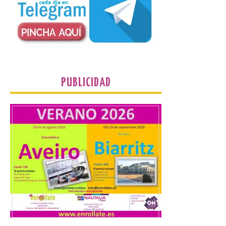
La novena campaña
arqueológica centrará sus
trabajos en el estudio de la
organización urbana y la
vida cotidiana del poblado
y contará con la participación de
estudiantes del grado en Historia. La
excavación se complementará con
actividades de divulgación abiertas […]
PUBLICIDAD
El Mercado Medieval abre
sus puertas en La Bañeza
con más de 60 puestos y
un amplio programa de
animación.
6 Ago 2026
La programación
incorpora un amplio
calendario de actividades