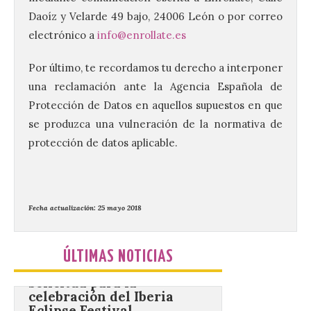
6 Ago 2026
Daoíz y Velarde 49 bajo, 24006 León o por correo
electrónico a
info@enrollate.es
Los días 7, 8 y 9 de agosto
Por último, te recordamos tu derecho a interponer
de 2026, Camarzana de
Tera volverá a convertirse
una reclamación ante la Agencia Española de
en punto de encuentro,
con la Villa Romana de
Protección de Datos en aquellos supuestos en que
Orpheus. Vivimos un momento en el que la
se produzca una vulneración de la normativa de
música en directo mueve grandes
fenómenos de […]
protección de datos aplicable.
El Ayuntamiento de
Cabrillanes analizará,
Fecha actualización: 25 mayo 2018
conforme a la legalidad, la
solicitud para la
celebración del Iberia
ÚLTIMAS NOTICIAS
Eclipse Festival
6 Ago 2026