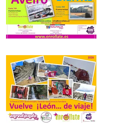
programación para
disfrutar el eclipse total
del 12 de agosto
7 Ago 2026
Durante los días 1 y 2 de
agosto, tanto el público
infantil como el adulto
pudo disfrutar de un
planetario que se instaló
en el polideportivo municipal, con pases
de mañana dedicados preferentemente al
público infantil y, el resto del […]
El Gobierno de España
lanza un visor web para
localizar y disfrutar del
eclipse solar del 12 de
agosto con seguridad
.