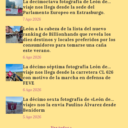
La decimoctava fotografía de León de…
planificación: reservas más anticipadas y
viaje nos llega desde la sede del
estancias más breves en torno al evento.
Madrid, 7 agosto de […]
Parlamento Europeo en Estrasburgo.
7 Ago 2026
León a la cabeza de la lista del nuevo
Mil y una iniciativas para
ranking de Billionhands que revela los
diez destinos y locales preferidos por los
disfrutar del eclipse total
consumidores para tomarse una caña
de Sol en Lleida
este verano.
7 Ago 2026
6 Ago 2026
La décimo séptima fotografía León de…
viaje nos llega desde la carretera CL 626
Las comarcas del llano de
con motivo de la marcha en defensa de
Lleida, especialmente El
FEVE
Segrià y Les Garrigues, se
convertirán el día 12 de
6 Ago 2026
agosto en un mirador
privilegiado para observar este fenómeno
La décimo sexta fotografía de «León de…
único. . El 12 de agosto, aproximadamente
viaje» nos la envía Paulino Álvarez desde
a las 20.30 h, la Luna […]
Benidorm
5 Ago 2026
Ver todas »