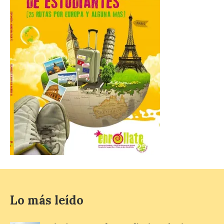
pero también una de las
más agotadas: solo un 4%
de alojamientos libres.
Zamora, Palencia y Álava son las
provincias con menos margen: apenas un
1% de los alojamientos siguen libres para
esas […]
El eclipse genera un boom
de reservas hoteleras y
precios desorbitados,
según SiteMinder
7 Ago 2026
Asturias lidera el impacto
del fenómeno, con el
mayor aumento en
Lo más leído
reservas, precios y
antelación de compra. El
auge de la demanda redefine la