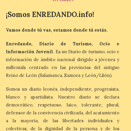
El Ayuntamiento de
Zamora recibe a la Banda
¡Somos ENREDANDO.info!
de Música tras sus
históricos triunfos en
Kerkrade
Vamos donde tú vas, estamos donde tú estás.
7 Ago 2026
Enredando, Diario de Turismo, Ocio e
Información Juvenil
. Es un Diario de turismo, ocio e
La agrupación zamorana
ha logrado una Medalla de
información de ámbito nacional dirigido a jóvenes y
Honor con Distinción, el
millenials centrado en las provincias del antiguo
segundo puesto en la
clasificación general y la
Reino de León (Salamanca, Zamora y León/Llión).
Mención de Honor a la mejor
interpretación en el World Music Contest
celebrado en Kerkrade. Más de la mitad
Somos un diario leonés, independiente, progresista,
de […]
blanco y apartidista. Nuestro diario se declara
democrático, respetuoso, laico, tolerante, plural,
defensor de la convivencia civilizada, del acatamiento
La Térmica Cultural y La
a la mayoría, de las libertades individuales y
Fábrica de Luz. Museo de
la Energía de Ponferrada
colectivas, de la dignidad de la persona y de los