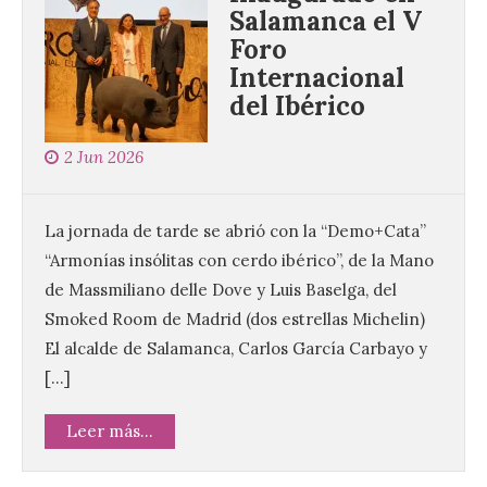
Salamanca el V
Foro
Internacional
del Ibérico
La decimoctava fotografía
de León de…viaje nos llega
2 Jun 2026
desde la sede del
Parlamento Europeo en
Estrasburgo.
La jornada de tarde se abrió con la “Demo+Cata”
7 Ago 2026
“Armonías insólitas con cerdo ibérico”, de la Mano
de Massmiliano delle Dove y Luis Baselga, del
Nueva edición de León
Smoked Room de Madrid (dos estrellas Michelin)
de…viaje. Una iniciativa
organizado por la sección
El alcalde de Salamanca, Carlos García Carbayo y
juvenil de la Asociación
[…]
Enróllate, la Asociación
Conceyu País Llionés y el Diario de
Turismo, Ocio e Información para
Leer más...
jóvenes “Enredando.info”. . La
decimoctava fotografía de León de…viaje
nos […]