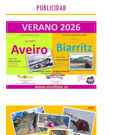
PUBLICIDAD
La Comarca de las Cinco
Villas, un lugar ideal para
ver el eclipse solar
9 Ago 2026
El próximo 12 de agosto
se producirá el fenómeno
natural excepcional que
podrá verse en muchos
puntos de la comarca,
pero hay que recordar que la observación
debe hacerse siguiendo las pautas de
seguridad recomendadas. La Comarca de
Cinco Villas […]
La vigésima fotografía de
León de…viaje nos llega