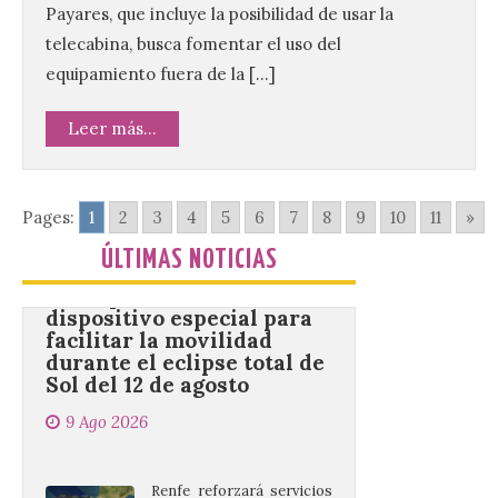
Payares, que incluye la posibilidad de usar la
Facultad de Ciencias de la
Actividad Física y del
telecabina, busca fomentar el uso del
Deporte de la ULE diseña
una propuesta que
equipamiento fuera de la […]
combina acción rápida, toma de
decisiones y colaboración estratégica sin
Leer más...
que ningún participante quede excluido
del juego. GEO-Arena nace […]
Pages:
1
2
3
4
5
6
7
8
9
10
11
»
Transportes activa un
dispositivo especial para
ÚLTIMAS NOTICIAS
facilitar la movilidad
durante el eclipse total de
Sol del 12 de agosto
9 Ago 2026
Renfe reforzará servicios
de Media Distancia
especialmente en Galicia,
Asturias, Santander y País