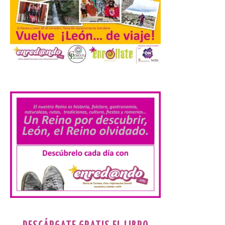
desde el Pic d’Angonella
en el Principat d’Andorra
9 Ago 2026
Nueva edición de León
de…viaje. Una iniciativa
.
organizado por la sección
juvenil de la Asociación
Enróllate, la Asociación
Conceyu País Llionés y el Diario de
Turismo, Ocio e Información para
jóvenes “Enredando.info”. Miguel Robles
nos envía la vigésima fotografía de […]
Concierto del Iberia
Marimba Ensemble en la
Plaza del Ayuntamiento de
Ponferrada
9 Ago 2026