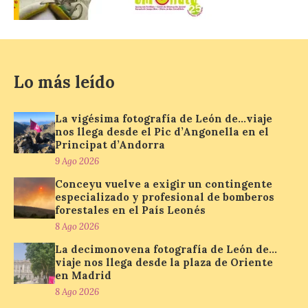
El gasto total aumentó un
1,4 % respecto al año
pasado y un 4,6 % frente a
un periodo estándar. Por
categorías, el alojamiento
turístico concentró la mayor parte del
Lo más leído
gasto, con un 25,9 % del total, seguido por
restauración […]
La vigésima fotografía de León de…viaje
nos llega desde el Pic d’Angonella en el
Grupo Iberia incrementa a
Principat d’Andorra
tres los vuelos diarios a
9 Ago 2026
Menorca para la próxima
Conceyu vuelve a exigir un contingente
temporada de invierno
especializado y profesional de bomberos
9 Ago 2026
forestales en el País Leonés
8 Ago 2026
La decimonovena fotografía de León de…
La compañía, a través de
viaje nos llega desde la plaza de Oriente
Air Nostrum e Iberia
en Madrid
Express, conectará
Madrid y Mahón con una
8 Ago 2026
frecuencia adicional al día