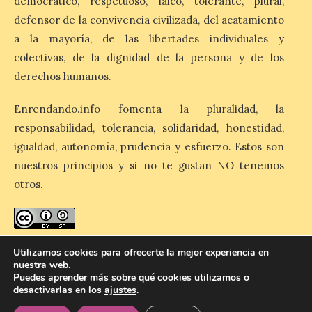
democrático, respetuoso, laico, tolerante, plural,
defensor de la convivencia civilizada, del acatamiento
a la mayoría, de las libertades individuales y
Astorga presenta el cartel
oficial del eclipse total de
colectivas, de la dignidad de la persona y de los
sol
derechos humanos.
9 Ago 2026
Enrendando.info fomenta la pluralidad, la
responsabilidad, tolerancia, solidaridad, honestidad,
Además ultima los
igualdad, autonomía, prudencia y esfuerzo. Estos son
preparativos para un
acontecimiento histórico.
nuestros principios y si no te gustan NO tenemos
Como antesala del gran
día, este viernes 8 de
otros.
agosto se celebrado una nueva jornada de
observación solar pública en la Plaza
Gaudí. El Ayuntamiento de Astorga
continúa ultimando los preparativos para
[…]
enredando.info está bajo
licencia de Creative Commons
Utilizamos cookies para ofrecerte la mejor experiencia en
nuestra web.
Reconocimiento-CompartirIgual 4.0 Internacional
.
Puedes aprender más sobre qué cookies utilizamos o
desactivarlas en los
ajustes
.