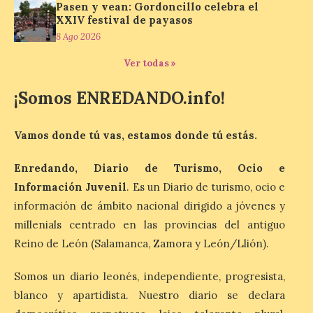
que aumenta un 27% el número de plazas
Pasen y vean: Gordoncillo celebra el
en la ruta. La nueva programación
XXIV festival de payasos
refuerza la conectividad internacional de
8 Ago 2026
la […]
Ver todas »
La Feria del Motor abre
¡Somos ENREDANDO.info!
sus puertas en el Colegio
Nuestra Señora del
Carmen de La Bañeza
Vamos donde tú vas, estamos donde tú estás.
9 Ago 2026
Enredando, Diario de Turismo, Ocio e
Información Juvenil
. Es un Diario de turismo, ocio e
La muestra presenta
información de ámbito nacional dirigido a jóvenes y
alrededor de una treintena
millenials centrado en las provincias del antiguo
de motocicletas,
procedentes tanto de
Reino de León (Salamanca, Zamora y León/Llión).
colecciones particulares
como de los propios socios de la entidad.
La Feria del Motor ha abierto este viernes
Somos un diario leonés, independiente, progresista,
sus puertas en el Colegio Nuestra Señora
blanco y apartidista. Nuestro diario se declara
del Carmen, dando […]