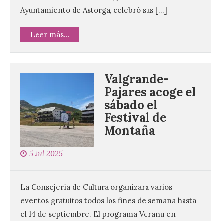
Ayuntamiento de Astorga, celebró sus […]
Leer más...
Valgrande-
Pajares acoge el
sábado el
Festival de
Montaña
Nace GEO-Arena: un
nuevo deporte creado en
la Universidad de León
5 Jul 2025
para que nadie quede
fuera del juego
La Consejería de Cultura organizará varios
9 Ago 2026
eventos gratuitos todos los fines de semana hasta
el 14 de septiembre. El programa Veranu en
El profesorado de la