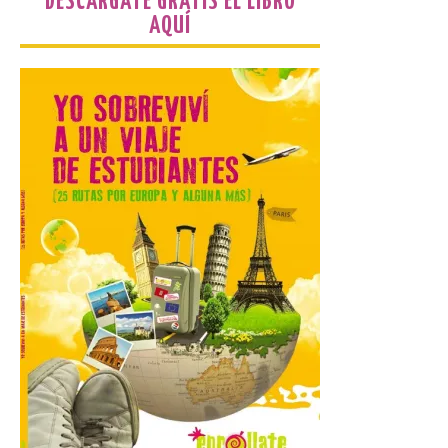
DESCÁRGATE GRATIS EL LIBRO
AQUÍ
Iberia Marimba es un es
un encuentro
internacional que se
celebra en el mes de
agosto en la localidad
gallega de Merza, dedicado a la marimba y
la música de cámara. La Plaza del
Ayuntamiento de Ponferrada acogerá
este domingo, […]
MADO Madrid Orgullo
2026 vuelve a situarse
como uno de los
principales motores
económicos y turísticos de
Madrid
9 Ago 2026