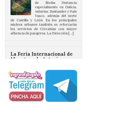
Vasco, además del norte
de Castilla y León. En los principales
núcleos urbanos también se reforzarán
los servicios de Cercanías con mayor
afluencia de pasajeros. La Dirección […]
La Feria Internacional de
Muestras de Asturias
celebra este domingo el
día de León y Astorga
9 Ago 2026
La 69ª edición de la Feria
Internacional de Muestras
de Asturias (FIDMA) se
celebra del 1 al 16 de
agosto de 2026 en el
Recinto Ferial de Asturias Luis Adaro de
Gijón. El Recinto Ferial Luis Adaro de
Gijón/Xixón acoge […]