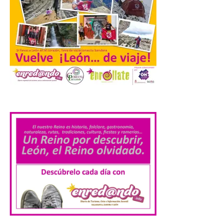
de Europa, un recurso
natural que permite disfrutar de
actividades de astroturismo durante todo
el año. La Dirección General de Turismo
ha puesto en marcha diversas iniciativas
relacionadas […]
Cabárceno prepara tres
enclaves privilegiados
.
desde los que divisar el
eclipse solar del 12 de
agosto
8 Ago 2026
El parque amplía su
horario y refuerza los
transportes y la
hostelería. En Alto
Campoo continuará la
programación musical de Estación