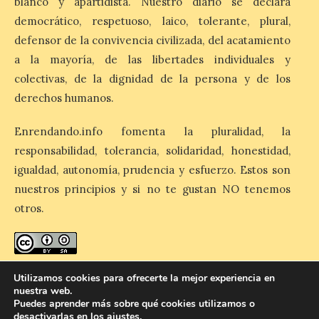
blanco y apartidista. Nuestro diario se declara
8 Ago 2026
democrático, respetuoso, laico, tolerante, plural,
defensor de la convivencia civilizada, del acatamiento
El Ayuntamiento de La
a la mayoría, de las libertades individuales y
Bañeza designa a Arturo
Martínez Matilla como
colectivas, de la dignidad de la persona y de los
pregonero de las Fiestas
2026. Tendrá lugar este
derechos humanos.
sábado 8 de agosto a las 21,00 horas en el
teatro municipal de La Bañeza. El
Enrendando.info fomenta la pluralidad, la
comunicador astorgano Arturo Martínez
Matilla, […]
responsabilidad, tolerancia, solidaridad, honestidad,
igualdad, autonomía, prudencia y esfuerzo. Estos son
nuestros principios y si no te gustan NO tenemos
La I Feria de la Cerveza
otros.
Artesana de Astorga
arranca con una gran
acogida del público
8 Ago 2026
enredando.info está bajo
licencia de Creative Commons
Utilizamos cookies para ofrecerte la mejor experiencia en
nuestra web.
Reconocimiento-CompartirIgual 4.0 Internacional
.
Puedes aprender más sobre qué cookies utilizamos o
La inauguración contó
desactivarlas en los
ajustes
.