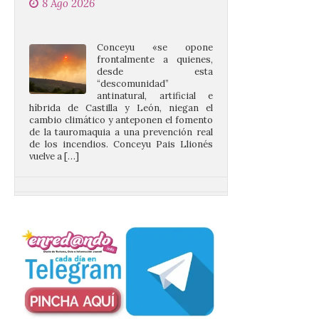
Conceyu «se opone
frontalmente a quienes,
desde esta
“descomunidad”
antinatural, artificial e
híbrida de Castilla y León, niegan el
cambio climático y anteponen el fomento
de la tauromaquia a una prevención real
de los incendios. Conceyu Pais Llionés
vuelve a […]
Santander aconseja acudir
a pie o en transporte
público y evitar el
vehículo privado para el
eclipse
8 Ago 2026
El TUS cuenta con líneas
que llegan a la zona en