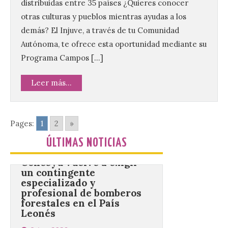
distribuidas entre 35 países ¿Quieres conocer
Este certamen,
otras culturas y pueblos mientras ayudas a los
promovido por el Instituto
demás? El Injuve, a través de tu Comunidad
Universitario de Música
Sacra de la Universidad
Autónoma, te ofrece esta oportunidad mediante su
Pontificia de Salamanca
Programa Campos […]
(UPSA), premiará composiciones
inéditas, destinadas a coro, con un
premio de 3.000 euros. Las candidaturas
Leer más...
podrán presentarse hasta el 30 de
noviembre. La Universidad, a […]
Pages:
1
2
»
Conceyu vuelve a exigir
ÚLTIMAS NOTICIAS
un contingente
especializado y
profesional de bomberos
forestales en el País
Leonés
8 Ago 2026