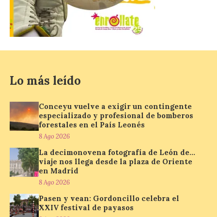
La decimonovena
fotografía de León de…
viaje nos llega desde la
plaza de Oriente en
Madrid
8 Ago 2026
Lo más leído
Nueva edición de León
Conceyu vuelve a exigir un contingente
de…viaje. Una iniciativa
especializado y profesional de bomberos
organizado por la sección
forestales en el País Leonés
juvenil de la Asociación
8 Ago 2026
Enróllate, la Asociación
Conceyu País Llionés y el Diario de
La decimonovena fotografía de León de…
Turismo, Ocio e Información para
viaje nos llega desde la plaza de Oriente
jóvenes “Enredando.info”. Pilar Aller Aller
nos envía la décimo […]
en Madrid
8 Ago 2026
Pasen y vean: Gordoncillo celebra el
XXIV festival de payasos
Los minerales y sus usos