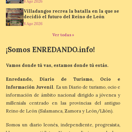
más comunes centran la
8 Ago 2026
nueva exposición del
Villadangos recrea la batalla en la que se
Museo de la Siderurgia y
decidió el futuro del Reino de León
la Minería de Sabero
8 Ago 2026
8 Ago 2026
Ver todas »
La exposición que se
¡Somos ENREDANDO.info!
inaugurará el sábado día 8
de agosto a las doce y
media de la mañana,
Vamos donde tú vas, estamos donde tú estás.
durante la ‘Feria de
minerales, rocas y fósiles de Castilla y
León’, podrá visitarse hasta finales del
Enredando, Diario de Turismo, Ocio e
mes de noviembre, con […]
Información Juvenil
. Es un Diario de turismo, ocio e
información de ámbito nacional dirigido a jóvenes y
millenials centrado en las provincias del antiguo
La Bañeza inicia sus
fiestas con el pregón a
Reino de León (Salamanca, Zamora y León/Llión).
cargo de Arturo Martínez
Matilla
Somos un diario leonés, independiente, progresista,