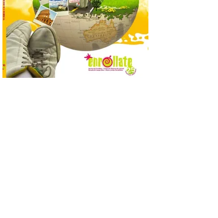
Se trata de un visor web
que permite conocer la
posición exacta del Sol y
así localizar el lugar ideal
para observar el eclipse
solar del 12 de agosto de 2026 sin
obstáculos. El visor es una herramienta a
la […]
Paradores renueva su
compromiso con La Vuelta
como patrocinador oficial
7 Ago 2026
La cadena hotelera pública
volverá a estar presente
en la zona de descanso
junto al control de firmas
y, como novedad, en el
Leaders Lounge, dos espacios exclusivos
para los ciclistas. El recorrido de La
Vuelta discurrirá junto a 17 […]