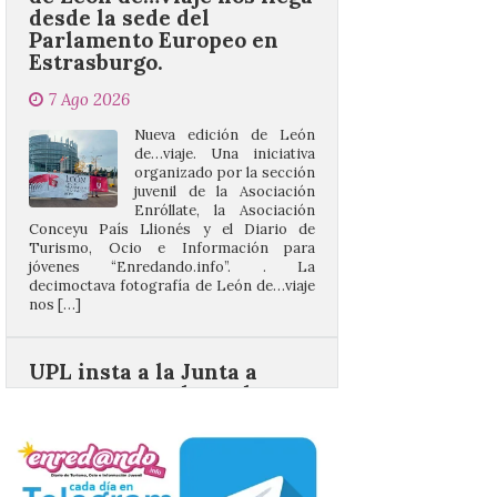
7 Ago 2026
Nueva edición de León
de…viaje. Una iniciativa
organizado por la sección
juvenil de la Asociación
Enróllate, la Asociación
Conceyu País Llionés y el Diario de
Turismo, Ocio e Información para
jóvenes “Enredando.info”. . La
decimoctava fotografía de León de…viaje
nos […]
UPL insta a la Junta a
actuar para salvar el
castillo del Asmesnal, un
BIC en estado de ruina
7 Ago 2026
Un Bien de Interés
Cultural abandonado
desde 1949. Los