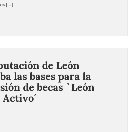
los […]
putación de León
ba las bases para la
sión de becas `León
 Activo´