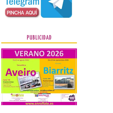
procuradores leonesistas
plantean que la Junta
contacte cuanto antes con los
propietarios para exigirles medidas
inmediatas que frenen el deterioro y el
riesgo de colapso. Los procuradores de
Unión del Pueblo […]
PUBLICIDAD
La Universidad de León
distribuye folletos con la
programación del evento
del eclipse solar que
organiza con la ESA y el
Ayuntamiento
7 Ago 2026
Los materiales ya pueden
recogerse gratuitamente
en la Oficina de
Información Turística de
León e incluyen, además
del programa del evento, una guía
práctica con recomendaciones