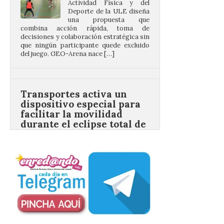
combina acción rápida, toma de
decisiones y colaboración estratégica sin
que ningún participante quede excluido
del juego. GEO-Arena nace […]
Transportes activa un
dispositivo especial para
facilitar la movilidad
durante el eclipse total de
Sol del 12 de agosto
9 Ago 2026
Renfe reforzará servicios
de Media Distancia
especialmente en Galicia,
Asturias, Santander y País
Vasco, además del norte
de Castilla y León. En los principales
núcleos urbanos también se reforzarán
los servicios de Cercanías con mayor
afluencia de pasajeros. La Dirección […]