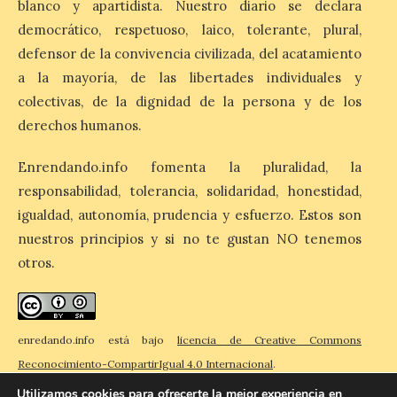
blanco y apartidista. Nuestro diario se declara
democrático, respetuoso, laico, tolerante, plural,
La Feria del Motor abre
defensor de la convivencia civilizada, del acatamiento
sus puertas en el Colegio
a la mayoría, de las libertades individuales y
Nuestra Señora del
colectivas, de la dignidad de la persona y de los
Carmen de La Bañeza
derechos humanos.
9 Ago 2026
Enrendando.info fomenta la pluralidad, la
La muestra presenta
responsabilidad, tolerancia, solidaridad, honestidad,
alrededor de una treintena
igualdad, autonomía, prudencia y esfuerzo. Estos son
de motocicletas,
procedentes tanto de
nuestros principios y si no te gustan NO tenemos
colecciones particulares
otros.
como de los propios socios de la entidad.
La Feria del Motor ha abierto este viernes
sus puertas en el Colegio Nuestra Señora
del Carmen, dando […]
enredando.info está bajo
licencia de Creative Commons
Reconocimiento-CompartirIgual 4.0 Internacional
.
Utilizamos cookies para ofrecerte la mejor experiencia en