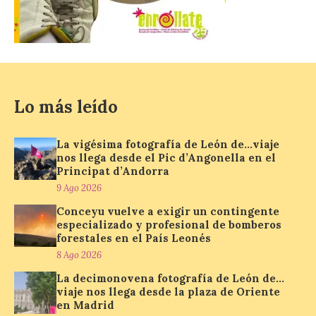
internacional que se
celebra en el mes de
agosto en la localidad
gallega de Merza, dedicado a la marimba y
la música de cámara. La Plaza del
Ayuntamiento de Ponferrada acogerá
este domingo, […]
Lo más leído
MADO Madrid Orgullo
2026 vuelve a situarse
La vigésima fotografía de León de…viaje
nos llega desde el Pic d’Angonella en el
como uno de los
Principat d’Andorra
principales motores
económicos y turísticos de
9 Ago 2026
Madrid
Conceyu vuelve a exigir un contingente
especializado y profesional de bomberos
9 Ago 2026
forestales en el País Leonés
8 Ago 2026
El gasto total aumentó un
La decimonovena fotografía de León de…
1,4 % respecto al año
viaje nos llega desde la plaza de Oriente
pasado y un 4,6 % frente a
en Madrid
un periodo estándar. Por