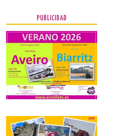
PUBLICIDAD
La Feria Internacional de
Muestras de Asturias
celebra este domingo el
día de León y Astorga
9 Ago 2026
La 69ª edición de la Feria
Internacional de Muestras
de Asturias (FIDMA) se
celebra del 1 al 16 de
agosto de 2026 en el
Recinto Ferial de Asturias Luis Adaro de
Gijón. El Recinto Ferial Luis Adaro de
Gijón/Xixón acoge […]
La Comarca de las Cinco