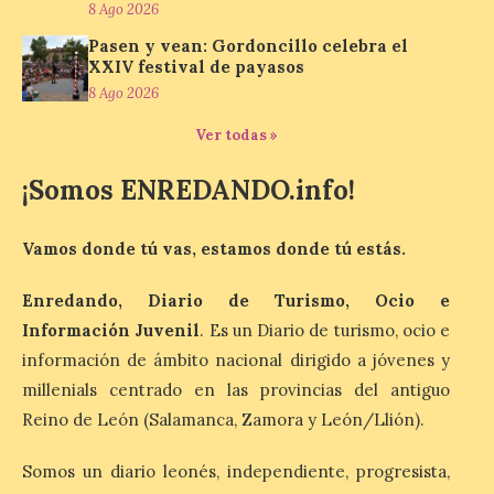
categorías, el alojamiento
8 Ago 2026
turístico concentró la mayor parte del
gasto, con un 25,9 % del total, seguido por
Pasen y vean: Gordoncillo celebra el
restauración […]
XXIV festival de payasos
8 Ago 2026
Ver todas »
Grupo Iberia incrementa a
tres los vuelos diarios a
¡Somos ENREDANDO.info!
Menorca para la próxima
temporada de invierno
Vamos donde tú vas, estamos donde tú estás.
9 Ago 2026
Enredando, Diario de Turismo, Ocio e
La compañía, a través de
Información Juvenil
. Es un Diario de turismo, ocio e
Air Nostrum e Iberia
Express, conectará
información de ámbito nacional dirigido a jóvenes y
Madrid y Mahón con una
millenials centrado en las provincias del antiguo
frecuencia adicional al día
que aumenta un 27% el número de plazas
Reino de León (Salamanca, Zamora y León/Llión).
en la ruta. La nueva programación
refuerza la conectividad internacional de
la […]
Somos un diario leonés, independiente, progresista,