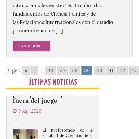
personas después de
internacionales existentes. Combina los
hacer una cima acudan a
un comercio local para
fundamentos de Ciencia Política y de
que le selle el pasaporte,
las Relaciones Internacionales con el estudio
de este modo también se colabora con el
comercio local sanabrés después de los
pormenorizado de […]
graves incendios de 2025. […]
Leer más...
Nace GEO-Arena: un
nuevo deporte creado en
Pages:
«
1
...
36
37
38
39
40
41
42
43
la Universidad de León
para que nadie quede
ÚLTIMAS NOTICIAS
fuera del juego
9 Ago 2026
El profesorado de la
Facultad de Ciencias de la
Actividad Física y del
Deporte de la ULE diseña
una propuesta que