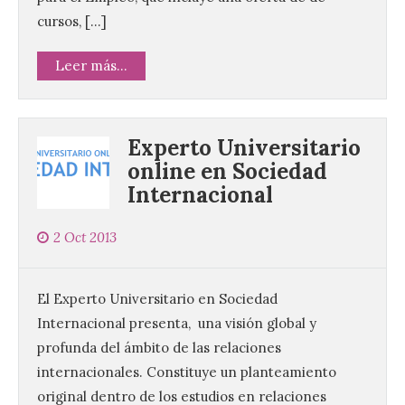
cursos, […]
Leer más...
Experto Universitario
online en Sociedad
Internacional
2 Oct 2013
Criosanabria promociona
la sierra de Sanabria
después de los incendios
El Experto Universitario en Sociedad
del año pasado
Internacional presenta, una visión global y
9 Ago 2026
profunda del ámbito de las relaciones
internacionales. Constituye un planteamiento
original dentro de los estudios en relaciones
El objetivo es que las