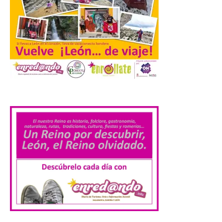
Villas, un lugar ideal para
ver el eclipse solar
9 Ago 2026
El próximo 12 de agosto
se producirá el fenómeno
natural excepcional que
podrá verse en muchos
.
puntos de la comarca,
pero hay que recordar que la observación
debe hacerse siguiendo las pautas de
seguridad recomendadas. La Comarca de
Cinco Villas […]
La vigésima fotografía de
León de…viaje nos llega
desde el Pic d’Angonella
en el Principat d’Andorra
9 Ago 2026