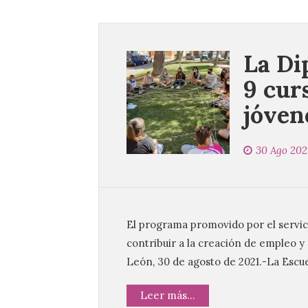
La Di
9 cur
jóven
30 Ago 202
El programa promovido por el servici
contribuir a la creación de empleo y
León, 30 de agosto de 2021.-La Escu
Leer más...