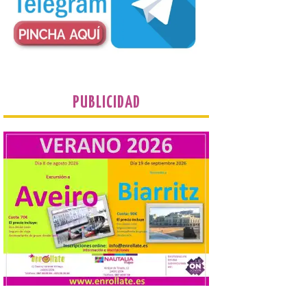
Conceyu País Llionés y el Diario de
Turismo, Ocio e Información para
jóvenes “Enredando.info”. Eduardo
Morán nos envía desde la carretera […]
Camarzius fest: frente al
macroevento, un festival
PUBLICIDAD
cultural transformador
que apuesta por el legado.
6 Ago 2026
Los días 7, 8 y 9 de agosto
de 2026, Camarzana de
Tera volverá a convertirse
en punto de encuentro,
con la Villa Romana de
Orpheus. Vivimos un momento en el que la
música en directo mueve grandes
fenómenos de […]
El Ayuntamiento de
Cabrillanes analizará,