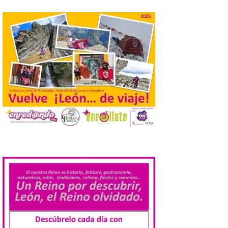
conforme a la legalidad, la
solicitud para la
celebración del Iberia
Eclipse Festival
6 Ago 2026
Durante la mañana de ayer
miércoles ha sido
registrada en el
Ayuntamiento una
solicitud relacionada con
la celebración de este evento. Ante las
informaciones aparecidas en distintos
medios de comunicación sobre la posible
.
celebración del denominado Iberia
Eclipse Festival en […]
La Universidad de León
retoma las excavaciones
en La Peña del Castro para
profundizar en la vida
cotidiana de la Edad del