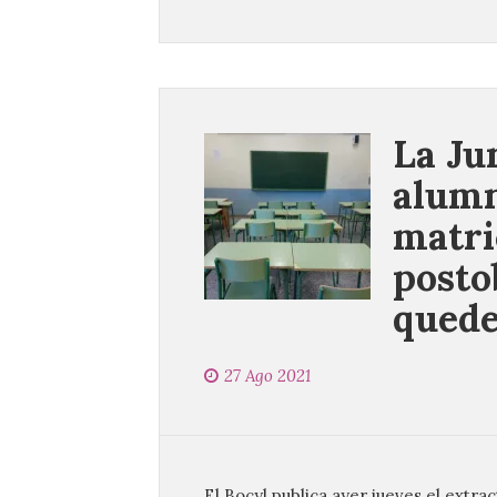
La Ju
alumn
matri
posto
quede
27 Ago 2021
El Bocyl publica ayer jueves el extr