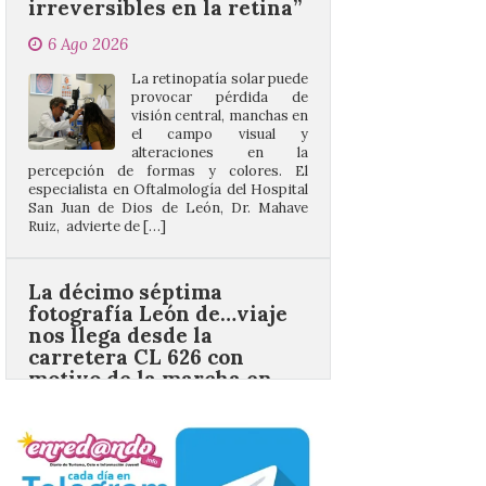
La retinopatía solar puede
provocar pérdida de
visión central, manchas en
el campo visual y
alteraciones en la
percepción de formas y colores. El
especialista en Oftalmología del Hospital
San Juan de Dios de León, Dr. Mahave
Ruiz, advierte de […]
La décimo séptima
fotografía León de…viaje
nos llega desde la
carretera CL 626 con
motivo de la marcha en
defensa de FEVE
6 Ago 2026
Nueva edición de León
de…viaje. Una iniciativa
organizado por la sección
juvenil de la Asociación
Enróllate, la Asociación