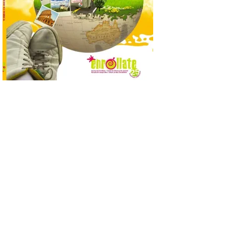
de animación dirigidas a
todos los públicos. La
Bañeza inauguró en la tarde de este
martes 4 de agosto una nueva edición de
su tradicional Mercado Medieval, que
hasta el próximo 6 […]
Un viaje a la Antigüedad:
el Museo del Prado
propone un recorrido por
obras de su Colección de
inspiración clásica
6 Ago 2026
Al hilo del estreno de La
Odisea de Christopher
Nolan. La pieza de vídeo
reúne una selección de
obras relacionadas con la
Antigüedad clásica, la mitología y los
viajes, que se suceden al ritmo de un
evocador tema de La […]