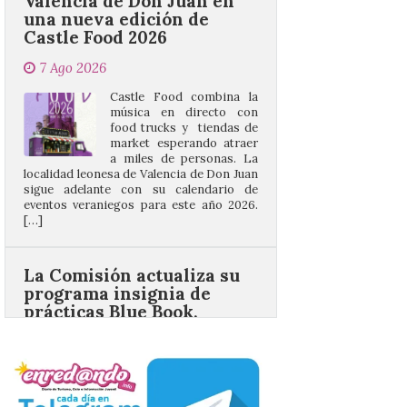
7 Ago 2026
Castle Food combina la
música en directo con
food trucks y tiendas de
market esperando atraer
a miles de personas. La
localidad leonesa de Valencia de Don Juan
sigue adelante con su calendario de
eventos veraniegos para este año 2026.
[…]
La Comisión actualiza su
programa insignia de
prácticas Blue Book,
abriéndolo a titulados de
EFP
6 Ago 2026
Las solicitudes estarán
abiertas del 22 de julio al 4
de septiembre de 2026.
Bruselas, 6 de agosto de