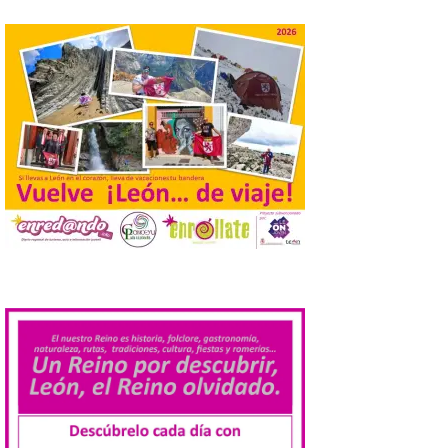
La Junta promueve la
contratación temporal de
jóvenes desempleados
para la realización de
obras y servicios de
interés general y social
con más de 8,7 millones de
euros de inversión
6 Ago 2026
La Consejería de
Industria, Universidades,
Empleo y Comercio
destina 8,75 millones de
.
euros al programa JOVEL
2026, cofinanciado por el Fondo Social
Europeo Plus (FSE+), para favorecer la
contratación temporal de 300 jóvenes
desempleados inscritos en el Sistema
Nacional de […]
En la Comarca de Liébana