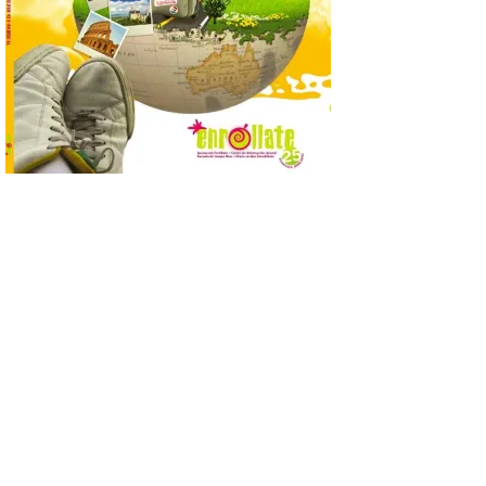
6 Ago 2026
El nuevo ranking de
Billionhands revela los
diez destinos y locales
preferidos por los
consumidores para
tomarse una caña este verano, con León y
Madrid a la cabeza de la lista. Salamanca
ocupa el noveno lugar. Los españoles
priorizan las […]
El Ayuntamiento de La
Bañeza presenta el
Festival One More Time,
una cita con la música de
los 80 y 90 para el 16 de
agosto en la Plaza Mayor.
6 Ago 2026
Se celebrará el próximo
domingo 16 de agosto, a
partir de las 23:00 horas,