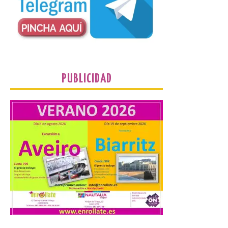
en la Oficina de
Información Turística de
León e incluyen, además
del programa del evento, una guía
práctica con recomendaciones
elaboradas por especialistas para
observar el eclipse con seguridad León, 7
de agosto de 2026. La programación […]
PUBLICIDAD
Laciana comienza su
programación para
disfrutar el eclipse total
del 12 de agosto
7 Ago 2026
Durante los días 1 y 2 de
agosto, tanto el público
infantil como el adulto
pudo disfrutar de un
planetario que se instaló