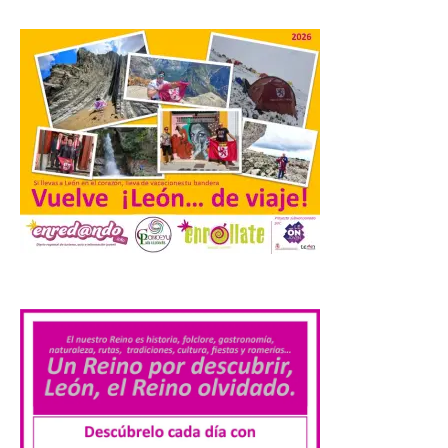
en el polideportivo municipal, con pases
de mañana dedicados preferentemente al
público infantil y, el resto del […]
El Gobierno de España
lanza un visor web para
localizar y disfrutar del
eclipse solar del 12 de
agosto con seguridad
7 Ago 2026
.
Se trata de un visor web
que permite conocer la
posición exacta del Sol y
así localizar el lugar ideal
para observar el eclipse
solar del 12 de agosto de 2026 sin
obstáculos. El visor es una herramienta a
la […]