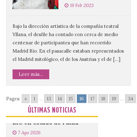
19 Feb 2023
Nueva edición de León
de…viaje. Una iniciativa
Bajo la dirección artística de la compañía teatral
organizado por la sección
juvenil de la Asociación
Yllana, el desfile ha contado con cerca de medio
Enróllate, la Asociación
Conceyu País Llionés y el Diario de
centenar de participantes que han recorrido
Turismo, Ocio e Información para
Madrid Río. En el pasacalle estaban representados
jóvenes “Enredando.info”. . La
decimoctava fotografía de León de…viaje
el Madrid mitológico, el de los Austrias y el de […]
nos […]
Leer más...
UPL insta a la Junta a
actuar para salvar el
Pages:
«
1
...
13
14
15
16
17
18
19
...
34
castillo del Asmesnal, un
BIC en estado de ruina
ÚLTIMAS NOTICIAS
7 Ago 2026
Un Bien de Interés