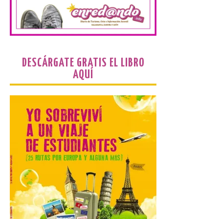
Paradores renueva su
compromiso con La Vuelta
como patrocinador oficial
7 Ago 2026
DESCÁRGATE GRATIS EL LIBRO
AQUÍ
La cadena hotelera pública
volverá a estar presente
en la zona de descanso
junto al control de firmas
y, como novedad, en el
Leaders Lounge, dos espacios exclusivos
para los ciclistas. El recorrido de La
Vuelta discurrirá junto a 17 […]
Última llamada: Eclipse
total del 12 de agosto.
Dónde alojarse y a qué
precio