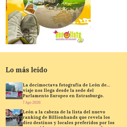
7 Ago 2026
León es la provincia más
económica (116€/noche),
pero también una de las
más agotadas: solo un 4%
de alojamientos libres.
Zamora, Palencia y Álava son las
provincias con menos margen: apenas un
1% de los alojamientos siguen libres para
esas […]
Lo más leído
El eclipse genera un boom
La decimoctava fotografía de León de…
de reservas hoteleras y
viaje nos llega desde la sede del
Parlamento Europeo en Estrasburgo.
precios desorbitados,
según SiteMinder
7 Ago 2026
7 Ago 2026
León a la cabeza de la lista del nuevo
ranking de Billionhands que revela los
diez destinos y locales preferidos por los