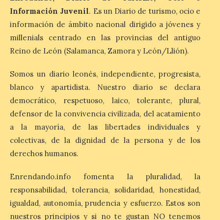
único. . El 12 de agosto, aproximadamente
Información Juvenil
. Es un Diario de turismo, ocio e
a las 20.30 h, la Luna […]
información de ámbito nacional dirigido a jóvenes y
millenials centrado en las provincias del antiguo
Reino de León (Salamanca, Zamora y León/Llión).
El Ayuntamiento de
Zamora recibe a la Banda
de Música tras sus
Somos un diario leonés, independiente, progresista,
históricos triunfos en
blanco y apartidista. Nuestro diario se declara
Kerkrade
democrático, respetuoso, laico, tolerante, plural,
7 Ago 2026
defensor de la convivencia civilizada, del acatamiento
a la mayoría, de las libertades individuales y
colectivas, de la dignidad de la persona y de los
La agrupación zamorana
ha logrado una Medalla de
derechos humanos.
Honor con Distinción, el
segundo puesto en la
clasificación general y la
Enrendando.info fomenta la pluralidad, la
Mención de Honor a la mejor
responsabilidad, tolerancia, solidaridad, honestidad,
interpretación en el World Music Contest
celebrado en Kerkrade. Más de la mitad
igualdad, autonomía, prudencia y esfuerzo. Estos son
de […]
nuestros principios y si no te gustan NO tenemos