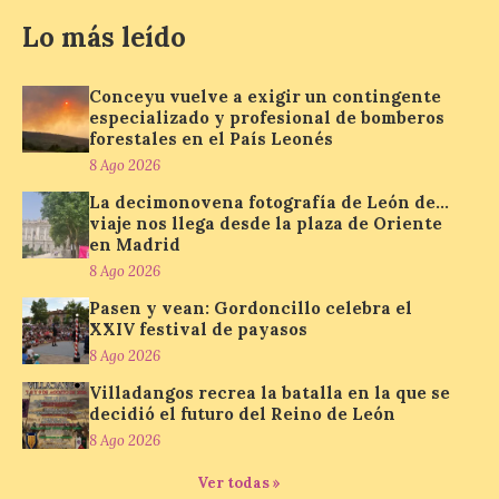
Lo más leído
Incide en que el eclipse se
verá desde múltiples
puntos de la ciudad, por lo
Conceyu vuelve a exigir un contingente
que no será necesario
especializado y profesional de bomberos
desplazarse y se
forestales en el País Leonés
recomienda no acudir a Gijón/Xixón en
8 Ago 2026
coche ni usarlo ese día. Los accesos a
la Campa Torres y La […]
La decimonovena fotografía de León de…
viaje nos llega desde la plaza de Oriente
en Madrid
8 Ago 2026
La decimonovena
fotografía de León de…
Pasen y vean: Gordoncillo celebra el
viaje nos llega desde la
XXIV festival de payasos
plaza de Oriente en
8 Ago 2026
Madrid
Villadangos recrea la batalla en la que se
8 Ago 2026
decidió el futuro del Reino de León
8 Ago 2026
Nueva edición de León
Ver todas »
de…viaje. Una iniciativa