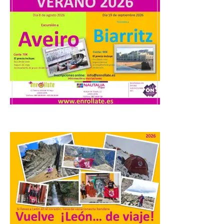
Santander aconseja acudir
a pie o en transporte
público y evitar el
vehículo privado para el
eclipse
8 Ago 2026
El TUS cuenta con líneas
que llegan a la zona en
puntos como el faro de
Cabo Mayor, Cueto,
Corbanera o Ciriego y
reforzará la movilidad con un servicio
especial de lanzaderas desde el PCTCAN
a Ciriego. El Ayuntamiento de […]
Turismo de Extremadura
impulsa nuevas
iniciativas relacionadas
con el trío de eclipses para