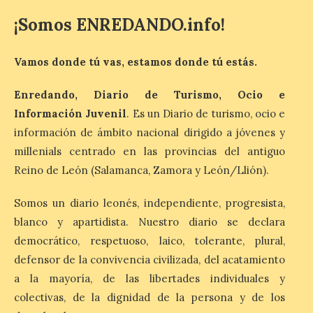
organizado por la sección
¡Somos ENREDANDO.info!
juvenil de la Asociación
Enróllate, la Asociación
Conceyu País Llionés y el Diario de
Turismo, Ocio e Información para
Vamos donde tú vas, estamos donde tú estás.
jóvenes “Enredando.info”. Pilar Aller Aller
nos envía la décimo […]
Enredando, Diario de Turismo, Ocio e
Información Juvenil
. Es un Diario de turismo, ocio e
información de ámbito nacional dirigido a jóvenes y
Los minerales y sus usos
más comunes centran la
millenials centrado en las provincias del antiguo
nueva exposición del
Reino de León (Salamanca, Zamora y León/Llión).
Museo de la Siderurgia y
la Minería de Sabero
Somos un diario leonés, independiente, progresista,
8 Ago 2026
blanco y apartidista. Nuestro diario se declara
democrático, respetuoso, laico, tolerante, plural,
La exposición que se
defensor de la convivencia civilizada, del acatamiento
inaugurará el sábado día 8
a la mayoría, de las libertades individuales y
de agosto a las doce y
media de la mañana,
colectivas, de la dignidad de la persona y de los
durante la ‘Feria de