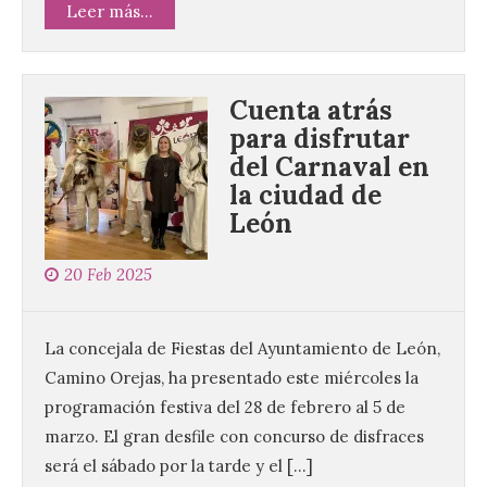
Leer más...
Cuenta atrás
para disfrutar
La Diputación de Zamora
del Carnaval en
invita a descubrir la raya
la ciudad de
sobre dos ruedas con una
gran ruta cicloturística
León
entre Vimioso y Trabazos
20 Feb 2025
9 Ago 2026
Este domingo 9 de agosto
La concejala de Fiestas del Ayuntamiento de León,
se celebrará una marcha
Camino Orejas, ha presentado este miércoles la
BTT gratuita de 22
kilómetros que unirá
programación festiva del 28 de febrero al 5 de
España y Portugal en una
marzo. El gran desfile con concurso de disfraces
experiencia única de deporte, naturaleza,
patrimonio y convivencia. La jornada
será el sábado por la tarde y el […]
concluirá con un concierto del grupo