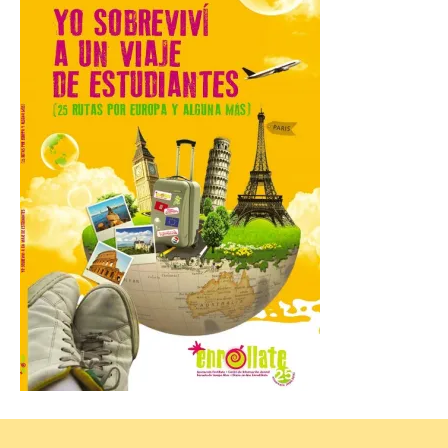
agosto
8 Ago 2026
El parque amplía su
horario y refuerza los
transportes y la
hostelería. En Alto
Campoo continuará la
programación musical de Estación
Sonora. Peña Cabarga, elegido lugar
preferente en la comunidad autónoma,
contará con un dispositivo especial de
seguridad y acceso […]
Gijon prohíbe el baño en
San Lorenzo, Poniente y
Arbeyal el día del eclipse a
partir de las 19.00 horas.
8 Ago 2026