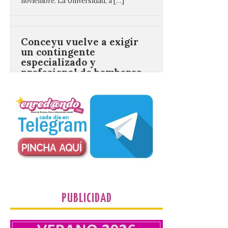
Conceyu vuelve a exigir
un contingente
especializado y
profesional de bomberos
forestales en el País
Leonés
8 Ago 2026
Conceyu «se opone
frontalmente a quienes,
desde esta
“descomunidad”
antinatural, artificial e
híbrida de Castilla y León, niegan el
cambio climático y anteponen el fomento
de la tauromaquia a una prevención real
de los incendios. Conceyu Pais Llionés
vuelve a […]
PUBLICIDAD