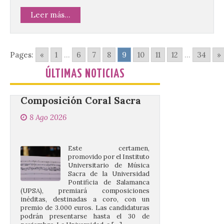
«Haciendo el Indie». […]
Leer más...
La UPSA impulsa la
creación musical con el I
Pages:
«
1
...
6
7
8
9
10
11
12
...
34
»
Concurso Internacional de
Composición Coral Sacra
ÚLTIMAS NOTICIAS
8 Ago 2026
Este certamen,
promovido por el Instituto
Universitario de Música
Sacra de la Universidad
Pontificia de Salamanca
(UPSA), premiará composiciones
inéditas, destinadas a coro, con un
premio de 3.000 euros. Las candidaturas
podrán presentarse hasta el 30 de
noviembre. La Universidad, a […]