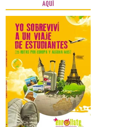
profundizar en la vida
AQUÍ
cotidiana de la Edad del
Hierro
6 Ago 2026
La novena campaña
arqueológica centrará sus
trabajos en el estudio de la
organización urbana y la
vida cotidiana del poblado
y contará con la participación de
estudiantes del grado en Historia. La
excavación se complementará con
actividades de divulgación abiertas […]
El Mercado Medieval abre
sus puertas en La Bañeza
con más de 60 puestos y
un amplio programa de
animación.