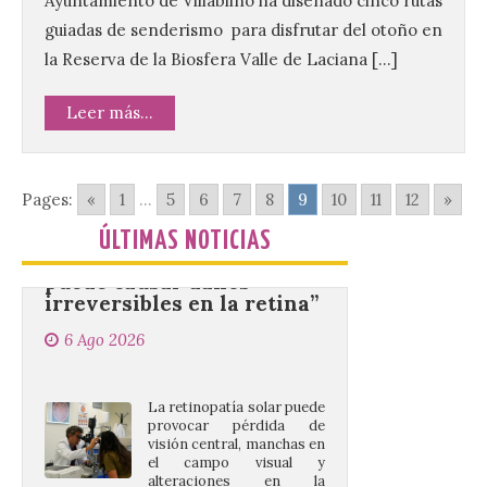
Ayuntamiento de Villablino ha diseñado cinco rutas
en la Plaza Mayor de la
guiadas de senderismo para disfrutar del otoño en
ciudad. El Salón de Plenos
del Ayuntamiento de La Bañeza ha
la Reserva de la Biosfera Valle de Laciana […]
acogido esta mañana la presentación
oficial del Festival One […]
Leer más...
“Mirar un eclipse sin
protección adecuada
Pages:
«
1
...
5
6
7
8
9
10
11
12
»
puede causar daños
ÚLTIMAS NOTICIAS
irreversibles en la retina”
6 Ago 2026
La retinopatía solar puede
provocar pérdida de
visión central, manchas en
el campo visual y
alteraciones en la
percepción de formas y colores. El
especialista en Oftalmología del Hospital
San Juan de Dios de León, Dr. Mahave