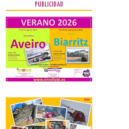
PUBLICIDAD
Camarzius fest: frente al
macroevento, un festival
cultural transformador
que apuesta por el legado.
6 Ago 2026
Los días 7, 8 y 9 de agosto
de 2026, Camarzana de
Tera volverá a convertirse
en punto de encuentro,
con la Villa Romana de
Orpheus. Vivimos un momento en el que la
música en directo mueve grandes
fenómenos de […]
El Ayuntamiento de
Cabrillanes analizará,
conforme a la legalidad, la