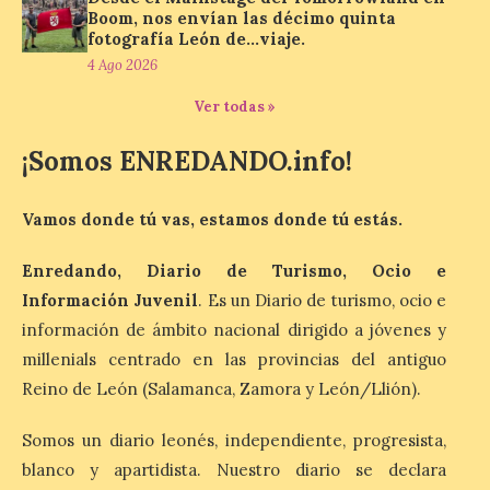
Boom, nos envían las décimo quinta
Al hilo del estreno de La
fotografía León de…viaje.
Odisea de Christopher
Nolan. La pieza de vídeo
4 Ago 2026
reúne una selección de
obras relacionadas con la
Ver todas »
Antigüedad clásica, la mitología y los
viajes, que se suceden al ritmo de un
¡Somos ENREDANDO.info!
evocador tema de La […]
Vamos donde tú vas, estamos donde tú estás.
Patrimonio Nacional
cancela la temporada de
Enredando, Diario de Turismo, Ocio e
fuentes de La Granja ante
Información Juvenil
. Es un Diario de turismo, ocio e
la escasez de agua
información de ámbito nacional dirigido a jóvenes y
6 Ago 2026
millenials centrado en las provincias del antiguo
Reino de León (Salamanca, Zamora y León/Llión).
Esta medida afecta a los
espectáculos nocturnos
Somos un diario leonés, independiente, progresista,
de la Fuente Baños de
blanco y apartidista. Nuestro diario se declara
Diana previstos para los
días 8, 15 y 22 de agosto,