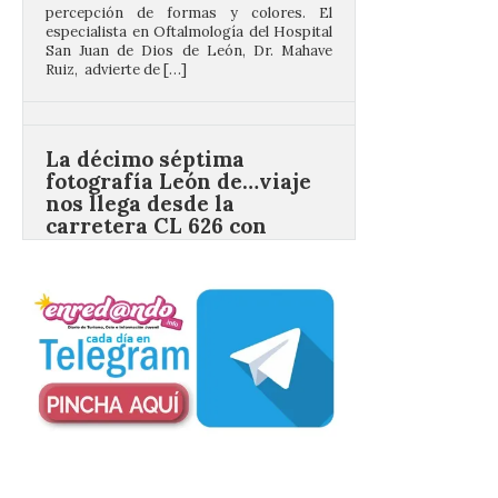
Ruiz, advierte de […]
La décimo séptima
fotografía León de…viaje
nos llega desde la
carretera CL 626 con
motivo de la marcha en
defensa de FEVE
6 Ago 2026
Nueva edición de León
de…viaje. Una iniciativa
organizado por la sección
juvenil de la Asociación
Enróllate, la Asociación
Conceyu País Llionés y el Diario de
Turismo, Ocio e Información para
jóvenes “Enredando.info”. Eduardo
Morán nos envía desde la carretera […]