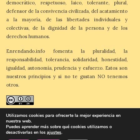
democrático, respetuoso, laico, tolerante, plural,
así como al encendido extraordinario del
día 25. La reserva de agua en el estanque
defensor de la convivencia civilizada, del acatamiento
«El Mar», […]
a la mayoría, de las libertades individuales y
colectivas, de la dignidad de la persona y de los
derechos humanos.
El Descenso Internacional
del Sella arranca con el
Enrendando.info fomenta la pluralidad, la
homenaje a los campeones
y el izado de las banderas
responsabilidad, tolerancia, solidaridad, honestidad,
autonómicas
igualdad, autonomía, prudencia y esfuerzo. Estos son
6 Ago 2026
nuestros principios y si no te gustan NO tenemos
otros.
La 88.ª edición del
Descenso Internacional
del Sella reunirá este año a
1.291 palistas distribuidos
enredando.info está bajo
licencia de Creative Commons
Utilizamos cookies para ofrecerte la mejor experiencia en
en 874 embarcaciones,
nuestra web.
Reconocimiento-CompartirIgual 4.0 Internacional
.
con representación de 22 países,
Puedes aprender más sobre qué cookies utilizamos o
consolidando una vez más a la prueba
desactivarlas en los
ajustes
.
asturiana como una de las grandes
referencias del piragüismo internacional.