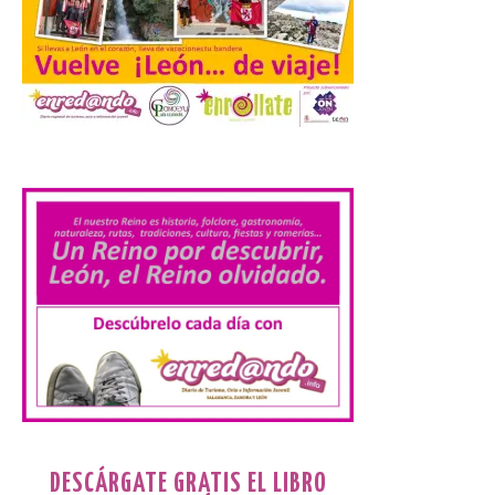
solicitud para la
celebración del Iberia
Eclipse Festival
6 Ago 2026
.
Durante la mañana de ayer
miércoles ha sido
registrada en el
Ayuntamiento una
solicitud relacionada con
la celebración de este evento. Ante las
informaciones aparecidas en distintos
medios de comunicación sobre la posible
celebración del denominado Iberia
Eclipse Festival en […]
La Universidad de León
retoma las excavaciones
en La Peña del Castro para
DESCÁRGATE GRATIS EL LIBRO