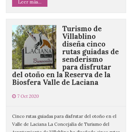
Leer más...
Turismo de
Villablino
diseña cinco
rutas guiadas de
senderismo
El Ayuntamiento de La
para disfrutar
Bañeza presenta el
del otoño en la Reserva de la
Festival One More Time,
Biosfera Valle de Laciana
una cita con la música de
los 80 y 90 para el 16 de
agosto en la Plaza Mayor.
7 Oct 2020
6 Ago 2026
Cinco rutas guiadas para disfrutar del otoño en el
Se celebrará el próximo
Valle de Laciana La Concejalía de Turismo del
domingo 16 de agosto, a
partir de las 23:00 horas,