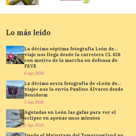
6 Ago 2026
La programación
incorpora un amplio
Lo más leído
calendario de actividades
de animación dirigidas a
todos los públicos. La
La décimo séptima fotografía León de…
Bañeza inauguró en la tarde de este
viaje nos llega desde la carretera CL 626
martes 4 de agosto una nueva edición de
con motivo de la marcha en defensa de
su tradicional Mercado Medieval, que
hasta el próximo 6 […]
FEVE
6 Ago 2026
La décimo sexta fotografía de «León de…
Un viaje a la Antigüedad:
viaje» nos la envía Paulino Álvarez desde
Benidorm
el Museo del Prado
propone un recorrido por
5 Ago 2026
obras de su Colección de
Agotadas en León las gafas para ver el
inspiración clásica
eclipse en apenas unos minutos
6 Ago 2026
5 Ago 2026
Desde el Mainstage del Tomorrowland en