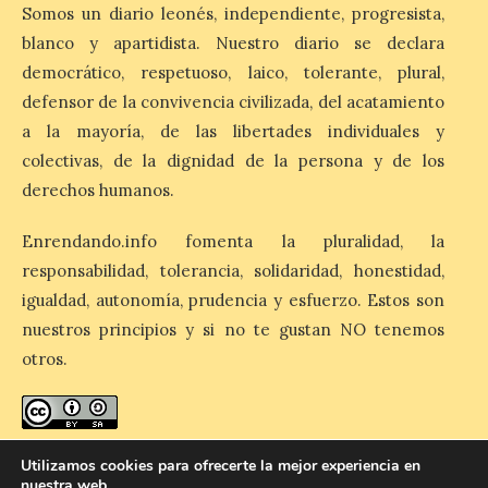
Esta medida afecta a los
Somos un diario leonés, independiente, progresista,
espectáculos nocturnos
blanco y apartidista. Nuestro diario se declara
de la Fuente Baños de
Diana previstos para los
democrático, respetuoso, laico, tolerante, plural,
días 8, 15 y 22 de agosto,
así como al encendido extraordinario del
defensor de la convivencia civilizada, del acatamiento
día 25. La reserva de agua en el estanque
a la mayoría, de las libertades individuales y
«El Mar», […]
colectivas, de la dignidad de la persona y de los
derechos humanos.
El Descenso Internacional
Enrendando.info fomenta la pluralidad, la
del Sella arranca con el
homenaje a los campeones
responsabilidad, tolerancia, solidaridad, honestidad,
y el izado de las banderas
igualdad, autonomía, prudencia y esfuerzo. Estos son
autonómicas
nuestros principios y si no te gustan NO tenemos
6 Ago 2026
otros.
La 88.ª edición del
Descenso Internacional
del Sella reunirá este año a
enredando.info está bajo
licencia de Creative Commons
Utilizamos cookies para ofrecerte la mejor experiencia en
1.291 palistas distribuidos
nuestra web.
Reconocimiento-CompartirIgual 4.0 Internacional
.