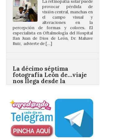
alteraciones en la
percepción de formas y colores. El
especialista en Oftalmología del Hospital
San Juan de Dios de León, Dr. Mahave
Ruiz, advierte de […]
La décimo séptima
fotografía León de…viaje
nos llega desde la
carretera CL 626 con
motivo de la marcha en
defensa de FEVE
6 Ago 2026
Nueva edición de León
de…viaje. Una iniciativa
organizado por la sección
juvenil de la Asociación
Enróllate, la Asociación
Conceyu País Llionés y el Diario de