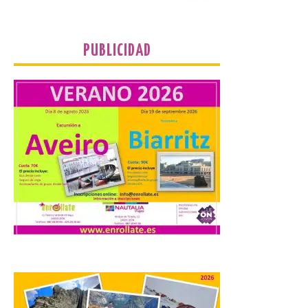
Turismo, Ocio e Información para
jóvenes “Enredando.info”. Eduardo
Morán nos envía desde la carretera […]
PUBLICIDAD
Camarzius fest: frente al
macroevento, un festival
cultural transformador
que apuesta por el legado.
6 Ago 2026
Los días 7, 8 y 9 de agosto
de 2026, Camarzana de
Tera volverá a convertirse
en punto de encuentro,
con la Villa Romana de
Orpheus. Vivimos un momento en el que la
música en directo mueve grandes
fenómenos de […]