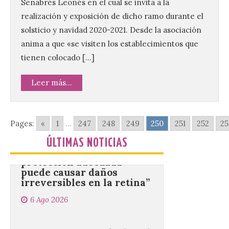
Senabrés Leonés en el cual se invita a la
realización y exposición de dicho ramo durante el
Se celebrará el próximo
domingo 16 de agosto, a
solsticio y navidad 2020-2021. Desde la asociación
partir de las 23:00 horas,
anima a que «se visiten los establecimientos que
en la Plaza Mayor de la
ciudad. El Salón de Plenos
tienen colocado […]
del Ayuntamiento de La Bañeza ha
acogido esta mañana la presentación
oficial del Festival One […]
Leer más...
“Mirar un eclipse sin
Pages:
«
1
...
247
248
249
250
251
252
25
protección adecuada
puede causar daños
ÚLTIMAS NOTICIAS
irreversibles en la retina”
6 Ago 2026
La retinopatía solar puede
provocar pérdida de
visión central, manchas en
el campo visual y