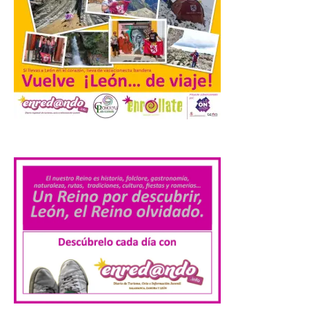
El Ayuntamiento de
Cabrillanes analizará,
conforme a la legalidad, la
solicitud para la
celebración del Iberia
Eclipse Festival
6 Ago 2026
.
Durante la mañana de ayer
miércoles ha sido
registrada en el
Ayuntamiento una
solicitud relacionada con
la celebración de este evento. Ante las
informaciones aparecidas en distintos
medios de comunicación sobre la posible
celebración del denominado Iberia
Eclipse Festival en […]