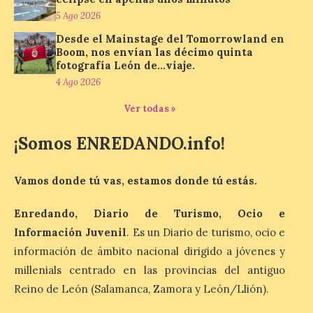
inspiración clásica
5 Ago 2026
6 Ago 2026
Desde el Mainstage del Tomorrowland en
Boom, nos envían las décimo quinta
fotografía León de…viaje.
Al hilo del estreno de La
Odisea de Christopher
4 Ago 2026
Nolan. La pieza de vídeo
reúne una selección de
Ver todas »
obras relacionadas con la
Antigüedad clásica, la mitología y los
¡Somos ENREDANDO.info!
viajes, que se suceden al ritmo de un
evocador tema de La […]
Vamos donde tú vas, estamos donde tú estás.
Patrimonio Nacional
Enredando, Diario de Turismo, Ocio e
cancela la temporada de
Información Juvenil
. Es un Diario de turismo, ocio e
fuentes de La Granja ante
la escasez de agua
información de ámbito nacional dirigido a jóvenes y
millenials centrado en las provincias del antiguo
6 Ago 2026
Reino de León (Salamanca, Zamora y León/Llión).