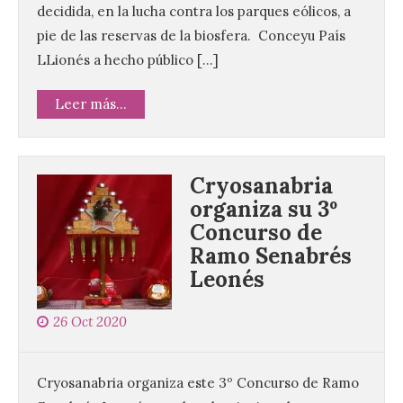
decidida, en la lucha contra los parques eólicos, a
pie de las reservas de la biosfera. Conceyu País
LLionés a hecho público […]
Leer más...
Cryosanabria
organiza su 3º
Concurso de
Ramo Senabrés
El Ayuntamiento de La
Leonés
Bañeza presenta el
Festival One More Time,
una cita con la música de
26 Oct 2020
los 80 y 90 para el 16 de
agosto en la Plaza Mayor.
6 Ago 2026
Cryosanabria organiza este 3º Concurso de Ramo