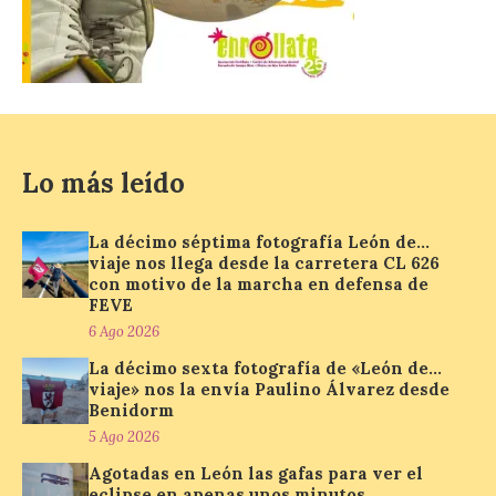
con más de 60 puestos y
un amplio programa de
animación.
6 Ago 2026
La programación
Lo más leído
incorpora un amplio
calendario de actividades
de animación dirigidas a
La décimo séptima fotografía León de…
todos los públicos. La
viaje nos llega desde la carretera CL 626
Bañeza inauguró en la tarde de este
con motivo de la marcha en defensa de
martes 4 de agosto una nueva edición de
su tradicional Mercado Medieval, que
FEVE
hasta el próximo 6 […]
6 Ago 2026
La décimo sexta fotografía de «León de…
viaje» nos la envía Paulino Álvarez desde
Un viaje a la Antigüedad:
Benidorm
el Museo del Prado
5 Ago 2026
propone un recorrido por
Agotadas en León las gafas para ver el
obras de su Colección de
eclipse en apenas unos minutos