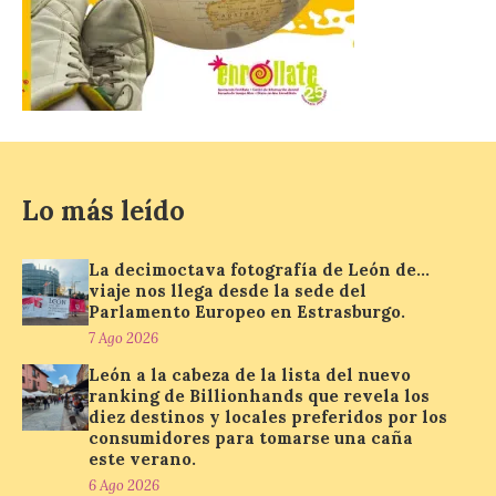
El Gobierno de España
lanza un visor web para
localizar y disfrutar del
eclipse solar del 12 de
agosto con seguridad
7 Ago 2026
Lo más leído
Se trata de un visor web
que permite conocer la
posición exacta del Sol y
La decimoctava fotografía de León de…
así localizar el lugar ideal
para observar el eclipse
viaje nos llega desde la sede del
solar del 12 de agosto de 2026 sin
Parlamento Europeo en Estrasburgo.
obstáculos. El visor es una herramienta a
7 Ago 2026
la […]
León a la cabeza de la lista del nuevo
ranking de Billionhands que revela los
diez destinos y locales preferidos por los
Paradores renueva su
consumidores para tomarse una caña
compromiso con La Vuelta
este verano.
como patrocinador oficial
6 Ago 2026