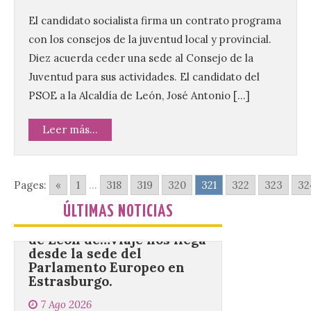
El candidato socialista firma un contrato programa
Tendrá lugar el 9 de
agosto en los aledaños del
con los consejos de la juventud local y provincial.
monasterio cisterciense
Diez acuerda ceder una sede al Consejo de la
de Santa María la Real de
Gradefes. Una cita
Juventud para sus actividades. El candidato del
imprescindible para disfrutar de los
mejores dulces conventuales, tradición,
PSOE a la Alcaldía de León, José Antonio […]
cultura y un ambiente único. El
Ayuntamiento de Gradefes, intentando
[…]
Leer más...
La decimoctava fotografía
Pages:
«
1
...
318
319
320
321
322
323
32
de León de…viaje nos llega
desde la sede del
ÚLTIMAS NOTICIAS
Parlamento Europeo en
Estrasburgo.
7 Ago 2026
Nueva edición de León