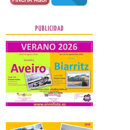
plantean que la Junta
contacte cuanto antes con los
propietarios para exigirles medidas
inmediatas que frenen el deterioro y el
riesgo de colapso. Los procuradores de
Unión del Pueblo […]
PUBLICIDAD
La Universidad de León
distribuye folletos con la
programación del evento
del eclipse solar que
organiza con la ESA y el
Ayuntamiento
7 Ago 2026
Los materiales ya pueden
recogerse gratuitamente
en la Oficina de
Información Turística de
León e incluyen, además