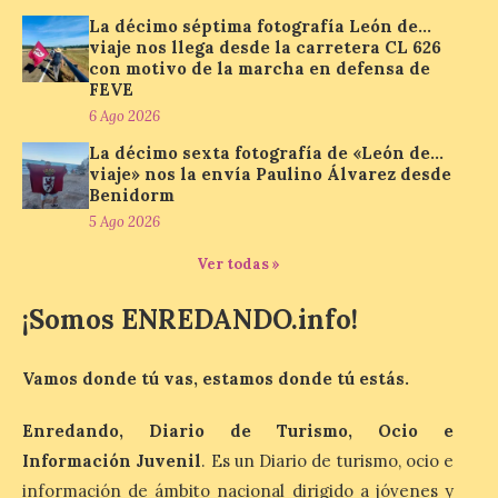
7 Ago 2026
La décimo séptima fotografía León de…
viaje nos llega desde la carretera CL 626
con motivo de la marcha en defensa de
La cadena hotelera pública
FEVE
volverá a estar presente
6 Ago 2026
en la zona de descanso
junto al control de firmas
La décimo sexta fotografía de «León de…
y, como novedad, en el
viaje» nos la envía Paulino Álvarez desde
Leaders Lounge, dos espacios exclusivos
Benidorm
para los ciclistas. El recorrido de La
Vuelta discurrirá junto a 17 […]
5 Ago 2026
Ver todas »
Última llamada: Eclipse
¡Somos ENREDANDO.info!
total del 12 de agosto.
Dónde alojarse y a qué
precio
Vamos donde tú vas, estamos donde tú estás.
7 Ago 2026
Enredando, Diario de Turismo, Ocio e
Información Juvenil
. Es un Diario de turismo, ocio e
León es la provincia más
información de ámbito nacional dirigido a jóvenes y