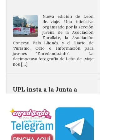
de…viaje. Una iniciativa
organizado por la sección
juvenil de la Asociación
Enróllate, la Asociación
Conceyu País Llionés y el Diario de
Turismo, Ocio e Información para
jóvenes “Enredando.info”. . La
decimoctava fotografía de León de…viaje
nos […]
UPL insta a la Junta a
actuar para salvar el
castillo del Asmesnal, un
BIC en estado de ruina
7 Ago 2026
Un Bien de Interés
Cultural abandonado
desde 1949. Los
procuradores leonesistas