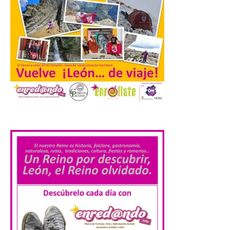
del programa del evento, una guía
práctica con recomendaciones
elaboradas por especialistas para
observar el eclipse con seguridad León, 7
de agosto de 2026. La programación […]
Laciana comienza su
programación para
disfrutar el eclipse total
del 12 de agosto
.
7 Ago 2026
Durante los días 1 y 2 de
agosto, tanto el público
infantil como el adulto
pudo disfrutar de un
planetario que se instaló
en el polideportivo municipal, con pases
de mañana dedicados preferentemente al
público infantil y, el resto del […]