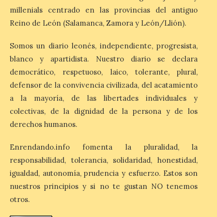
económica (116€/noche),
millenials centrado en las provincias del antiguo
pero también una de las
más agotadas: solo un 4%
Reino de León (Salamanca, Zamora y León/Llión).
de alojamientos libres.
Zamora, Palencia y Álava son las
provincias con menos margen: apenas un
Somos un diario leonés, independiente, progresista,
1% de los alojamientos siguen libres para
blanco y apartidista. Nuestro diario se declara
esas […]
democrático, respetuoso, laico, tolerante, plural,
defensor de la convivencia civilizada, del acatamiento
El eclipse genera un boom
a la mayoría, de las libertades individuales y
de reservas hoteleras y
colectivas, de la dignidad de la persona y de los
precios desorbitados,
derechos humanos.
según SiteMinder
7 Ago 2026
Enrendando.info fomenta la pluralidad, la
responsabilidad, tolerancia, solidaridad, honestidad,
igualdad, autonomía, prudencia y esfuerzo. Estos son
Asturias lidera el impacto
del fenómeno, con el
nuestros principios y si no te gustan NO tenemos
mayor aumento en
reservas, precios y
otros.
antelación de compra. El
auge de la demanda redefine la