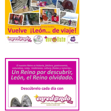
Salamanca Plazas y Patios
continúa este fin de
semana con propuestas
de teatro y música. En el
Patio Chico está previsto el estreno
absoluto de “De indis. Por favor, firme
aquí”, una producción de la compañía
salmantina […]
.
Ciclo “Mujeres en la
Historia y la
Peregrinación”, en
Benavides de Órbigo.
7 Ago 2026
Conferencia de Victorina
Alonso, sobre la
peregrinación femenina.
Presentación del Libro
“Va de Monjas”, de José