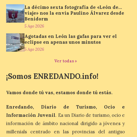
Despega el primer avión
de Iberia con wifi de alta
La décimo sexta fotografía de «León de…
viaje» nos la envía Paulino Álvarez desde
velocidad gratuito de
Benidorm
Starlink
5 Ago 2026
6 Ago 2026
Agotadas en León las gafas para ver el
eclipse en apenas unos minutos
Iberia se convierte en la
5 Ago 2026
primera aerolínea
española en ofrecer wifi a
Ver todas »
bordo de Starlink, la
constelación de satélites
¡Somos ENREDANDO.info!
más avanzada del mundo, desarrollada
por SpaceX. La incorporación de esta
tecnología forma parte del compromiso
de Iberia con la innovación […]
Vamos donde tú vas, estamos donde tú estás.
Enredando, Diario de Turismo, Ocio e
La Junta promueve la
Información Juvenil
. Es un Diario de turismo, ocio e
contratación temporal de
información de ámbito nacional dirigido a jóvenes y
jóvenes desempleados
millenials centrado en las provincias del antiguo
para la realización de