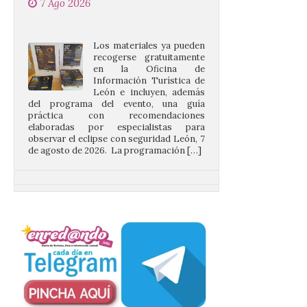
Los materiales ya pueden
recogerse gratuitamente
en la Oficina de
Información Turística de
León e incluyen, además
del programa del evento, una guía
práctica con recomendaciones
elaboradas por especialistas para
observar el eclipse con seguridad León, 7
de agosto de 2026. La programación […]
La Térmica Cultural y La
Fábrica de Luz. Museo de
la Energía de Ponferrada
publican su agenda para
este fin de semana
7 Ago 2026
Además, se celebrarán
nuevas visitas guiadas de