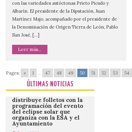
con las variedades autóctonas Prieto Picudo y
Un Bien de Interés
Albarín. El presidente de la Diputación, Juan
Cultural abandonado
Martínez Majo, acompañado por el presidente de
desde 1949. Los
procuradores leonesistas
la Denominación de Origen Tierra de León, Pablo
plantean que la Junta
contacte cuanto antes con los
San José, […]
propietarios para exigirles medidas
inmediatas que frenen el deterioro y el
Leer más...
riesgo de colapso. Los procuradores de
Unión del Pueblo […]
Pages:
«
1
...
47
48
49
50
51
52
53
54
La Universidad de León
distribuye folletos con la
ÚLTIMAS NOTICIAS
programación del evento
del eclipse solar que
organiza con la ESA y el
Ayuntamiento
7 Ago 2026