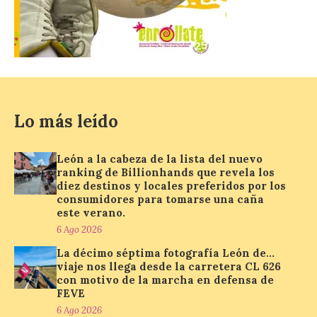
La Comisión actualiza su
programa insignia de
prácticas Blue Book,
abriéndolo a titulados de
EFP
Lo más leído
6 Ago 2026
León a la cabeza de la lista del nuevo
Las solicitudes estarán
ranking de Billionhands que revela los
abiertas del 22 de julio al 4
diez destinos y locales preferidos por los
de septiembre de 2026.
consumidores para tomarse una caña
Bruselas, 6 de agosto de
este verano.
2026.- La Comisión
Europea ha actualizado las normas de su
6 Ago 2026
programa de prácticas, estableciendo un
marco único modernizado que hace que el
La décimo séptima fotografía León de…
programa […]
viaje nos llega desde la carretera CL 626
con motivo de la marcha en defensa de
FEVE
6 Ago 2026