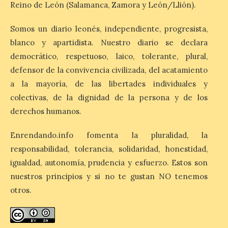
obras y servicios de
Reino de León (Salamanca, Zamora y León/Llión).
interés general y social
con más de 8,7 millones de
Somos un diario leonés, independiente, progresista,
euros de inversión
blanco y apartidista. Nuestro diario se declara
6 Ago 2026
democrático, respetuoso, laico, tolerante, plural,
defensor de la convivencia civilizada, del acatamiento
a la mayoría, de las libertades individuales y
La Consejería de
Industria, Universidades,
colectivas, de la dignidad de la persona y de los
Empleo y Comercio
destina 8,75 millones de
derechos humanos.
euros al programa JOVEL
2026, cofinanciado por el Fondo Social
Enrendando.info fomenta la pluralidad, la
Europeo Plus (FSE+), para favorecer la
contratación temporal de 300 jóvenes
responsabilidad, tolerancia, solidaridad, honestidad,
desempleados inscritos en el Sistema
Nacional de […]
igualdad, autonomía, prudencia y esfuerzo. Estos son
nuestros principios y si no te gustan NO tenemos
otros.
En la Comarca de Liébana
tienes 6 rincones únicos
para ver el Eclipse de Sol