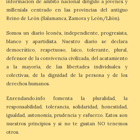
información de ámbito nacional dirigido a jóvenes y
millenials centrado en las provincias del antiguo
La Bañeza inicia sus
fiestas con el pregón a
Reino de León (Salamanca, Zamora y León/Llión).
cargo de Arturo Martínez
Matilla
Somos un diario leonés, independiente, progresista,
blanco y apartidista. Nuestro diario se declara
8 Ago 2026
democrático, respetuoso, laico, tolerante, plural,
defensor de la convivencia civilizada, del acatamiento
El Ayuntamiento de La
Bañeza designa a Arturo
a la mayoría, de las libertades individuales y
Martínez Matilla como
colectivas, de la dignidad de la persona y de los
pregonero de las Fiestas
2026. Tendrá lugar este
derechos humanos.
sábado 8 de agosto a las 21,00 horas en el
teatro municipal de La Bañeza. El
Enrendando.info fomenta la pluralidad, la
comunicador astorgano Arturo Martínez
Matilla, […]
responsabilidad, tolerancia, solidaridad, honestidad,
igualdad, autonomía, prudencia y esfuerzo. Estos son
nuestros principios y si no te gustan NO tenemos
La I Feria de la Cerveza
otros.
Artesana de Astorga