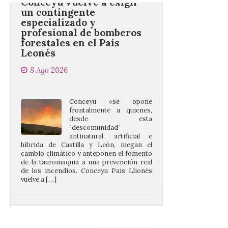
profesional de bomberos
forestales en el País
Leonés
8 Ago 2026
Conceyu «se opone
frontalmente a quienes,
desde esta
“descomunidad”
antinatural, artificial e
híbrida de Castilla y León, niegan el
cambio climático y anteponen el fomento
de la tauromaquia a una prevención real
de los incendios. Conceyu Pais Llionés
vuelve a […]
Santander aconseja acudir
a pie o en transporte
público y evitar el
vehículo privado para el