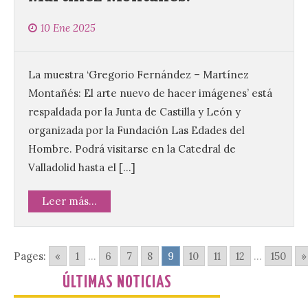
La UPSA impulsa la
creación musical con el I
Concurso Internacional de
10 Ene 2025
Composición Coral Sacra
8 Ago 2026
La muestra ‘Gregorio Fernández – Martínez
Montañés: El arte nuevo de hacer imágenes’ está
Este certamen,
respaldada por la Junta de Castilla y León y
promovido por el Instituto
organizada por la Fundación Las Edades del
Universitario de Música
Sacra de la Universidad
Hombre. Podrá visitarse en la Catedral de
Pontificia de Salamanca
Valladolid hasta el […]
(UPSA), premiará composiciones
inéditas, destinadas a coro, con un
premio de 3.000 euros. Las candidaturas
Leer más...
podrán presentarse hasta el 30 de
noviembre. La Universidad, a […]
Pages:
«
1
...
6
7
8
9
10
11
12
...
150
»
Conceyu vuelve a exigir
un contingente
ÚLTIMAS NOTICIAS
especializado y