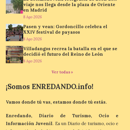
viaje nos llega desde la plaza de Oriente
jóvenes “Enredando.info”. Pilar Aller Aller
nos envía la décimo […]
en Madrid
8 Ago 2026
Pasen y vean: Gordoncillo celebra el
Los minerales y sus usos
XXIV festival de payasos
más comunes centran la
8 Ago 2026
nueva exposición del
Villadangos recrea la batalla en el que se
Museo de la Siderurgia y
decidió el futuro del Reino de León
la Minería de Sabero
8 Ago 2026
8 Ago 2026
Ver todas »
La exposición que se
¡Somos ENREDANDO.info!
inaugurará el sábado día 8
de agosto a las doce y
media de la mañana,
Vamos donde tú vas, estamos donde tú estás.
durante la ‘Feria de
minerales, rocas y fósiles de Castilla y
León’, podrá visitarse hasta finales del
Enredando, Diario de Turismo, Ocio e
mes de noviembre, con […]
Información Juvenil
. Es un Diario de turismo, ocio e