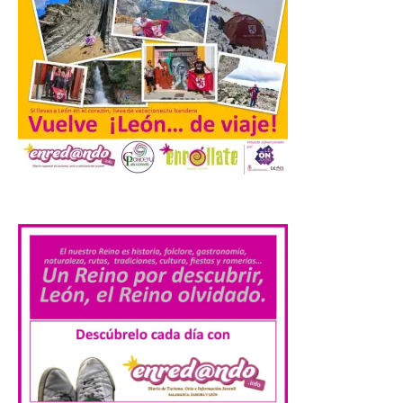
personas para disfrutar de este
acontecimiento histórico. Algunas
comunidades autónomas ya han […]
El Ayuntamiento de
Segovia presenta “Música
para un eclipse”, un
concierto único con
motivo del eclipse de sol
.
10 Ago 2026
La cita, que se celebrará el
12 de agosto en el
enlosado de la Catedral,
incluye el estreno absoluto
de una composición del
músico segoviano Geni Uñón. Turismo de
Segovia lanza el Premio Internacional de
Fotografía del Eclipse “Segovia bajo […]