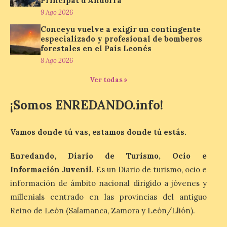
Principat d’Andorra
10 Ago 2026
9 Ago 2026
Conceyu vuelve a exigir un contingente
Recupera la memoria de
especializado y profesional de bomberos
los monasterios como
forestales en el País Leonés
espacios de acogida. La
8 Ago 2026
iniciativa recorrerá cinco
municipios rurales
vinculados al Camino de Santiago y
Ver todas »
permitirá acercar al público la historia de
la hospitalidad monástica mediante una
¡Somos ENREDANDO.info!
exposición itinerante de acceso libre. El
[…]
Vamos donde tú vas, estamos donde tú estás.
El delegado del Gobierno
Enredando, Diario de Turismo, Ocio e
participa en la XVII Feria
Información Juvenil
. Es un Diario de turismo, ocio e
Agroalimentaria de El
información de ámbito nacional dirigido a jóvenes y
Espino, una cita que pone
en valor los productos, la
millenials centrado en las provincias del antiguo
gastronomía y la artesanía
Reino de León (Salamanca, Zamora y León/Llión).
del Bierzo