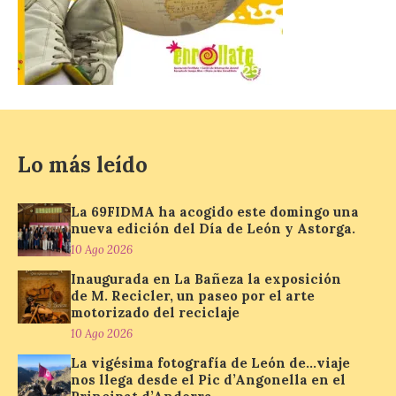
El Monasterio de Santa
María de Iguácel ofrece
visitas guiadas gratuitas
al durante el mes de
agosto
10 Ago 2026
Lo más leído
Las visitas guiadas
tendrán lugar todos los
días a las 10:30 y a las 12:30
horas. No es necesaria
La 69FIDMA ha acogido este domingo una
inscripción previa para
nueva edición del Día de León y Astorga.
participar. El Gobierno de Aragón, en
10 Ago 2026
colaboración con la Mancomunidad del
Alto Valle del Aragón y otras entidades […]
Inaugurada en La Bañeza la exposición
de M. Recicler, un paseo por el arte
motorizado del reciclaje
10 Ago 2026
Inaugurada en Samos la
muestra Hospitalidad
La vigésima fotografía de León de…viaje
monástica
nos llega desde el Pic d’Angonella en el