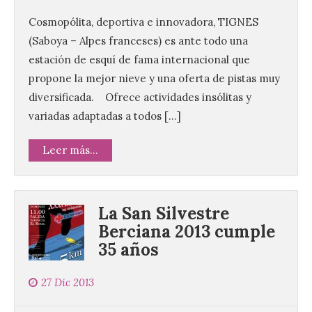
Cosmopólita, deportiva e innovadora, TIGNES
(Saboya – Alpes franceses) es ante todo una
estación de esquí de fama internacional que
propone la mejor nieve y una oferta de pistas muy
diversificada. Ofrece actividades insólitas y
variadas adaptadas a todos […]
Leer más...
La San Silvestre
El alumnado de FP crece
Berciana 2013 cumple
un 2,5% hasta superar los
35 años
1,2 millones de
matriculados y marca un
nuevo récord
27 Dic 2013
10 Ago 2026