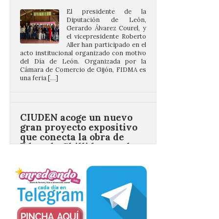
Gerardo Álvarez Courel, y
el vicepresidente Roberto
Aller han participado en el
acto institucional organizado con motivo
del Día de León. Organizada por la
Cámara de Comercio de Gijón, FIDMA es
una feria […]
CIUDEN acoge un nuevo
gran proyecto expositivo
que conecta la obra de
Eduardo Chillida con el
patrimonio industrial
10 Ago 2026
La Térmica Cultural
albergará hasta el 10 de
enero de 2027 la muestra
‘Eduardo Chillida. Pensar
con las manos’, formada