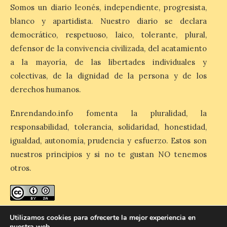
10 Ago 2026
Somos un diario leonés, independiente, progresista,
blanco y apartidista. Nuestro diario se declara
democrático, respetuoso, laico, tolerante, plural,
Nicanor Sen reivindica en
El Espino el compromiso
defensor de la convivencia civilizada, del acatamiento
del Gobierno de España
a la mayoría, de las libertades individuales y
con los pueblos y el medio
rural. Sen destaca la
colectivas, de la dignidad de la persona y de los
capacidad de los pequeños municipios
para generar actividad económica, atraer
derechos humanos.
visitantes y mantener vivas sus
tradiciones. La feria […]
Enrendando.info fomenta la pluralidad, la
responsabilidad, tolerancia, solidaridad, honestidad,
igualdad, autonomía, prudencia y esfuerzo. Estos son
Cruz Roja concluye el
nuestros principios y si no te gustan NO tenemos
Gran Premio de La Bañeza
con 33 atenciones,
otros.
incluidos los 10 heridos en
los dos accidentes
registrados durante el fin
de semana
enredando.info está bajo
licencia de Creative Commons
Utilizamos cookies para ofrecerte la mejor experiencia en
10 Ago 2026
nuestra web.
Reconocimiento-CompartirIgual 4.0 Internacional
.