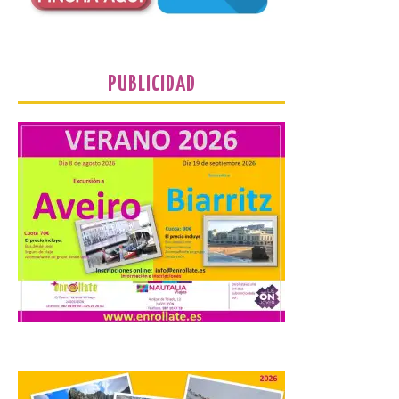
por 125 piezas de una de las figuras
esenciales del arte contemporáneo.
Hierro, vacío y memoria industrial
marcan esta exposición […]
PUBLICIDAD
Protección Civil activa la
fase de Preemergencia en
Situación Operativa 1 del
Plan Estatal General de
Emergencias ante los
riesgos potenciales
asociados al eclipse
10 Ago 2026
El dispositivo se refuerza
días antes del eclipse
solar total del 12 de
agosto, que atravesará
España de oeste a este, y
que movilizará a varios millones de