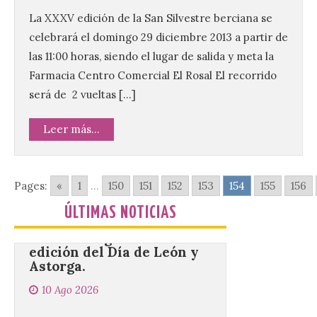
La XXXV edición de la San Silvestre berciana se
celebrará el domingo 29 diciembre 2013 a partir de
El Ministerio publica la
Estadística de las
las 11:00 horas, siendo el lugar de salida y meta la
Enseñanzas no
universitarias. Datos
Farmacia Centro Comercial El Rosal El recorrido
avance 2025-2026 con las
será de 2 vueltas […]
cifras actualizadas del curso escolar
recién finalizado. El Grado Básico crece
un 2,1%, el Grado Medio un 2,7%, el Grado
Leer más...
Superior un 2,3% y los cursos […]
Pages:
«
1
...
150
151
152
153
154
155
156
La 69FIDMA ha acogido
este domingo una nueva
ÚLTIMAS NOTICIAS
edición del Día de León y
Astorga.
10 Ago 2026
El presidente de la
Diputación de León,