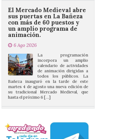
con más de 60 puestos y
un amplio programa de
animación.
6 Ago 2026
La programación
incorpora un amplio
calendario de actividades
de animación dirigidas a
todos los públicos. La
Bañeza inauguró en la tarde de este
martes 4 de agosto una nueva edición de
su tradicional Mercado Medieval, que
hasta el próximo 6 […]
Un viaje a la Antigüedad:
el Museo del Prado
propone un recorrido por
obras de su Colección de
inspiración clásica
6 Ago 2026