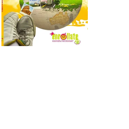
superará los 170.000
pasajeros y los 1.000 vuelos con Islandia.
Este mes de agosto opera tres
frecuencias semanales y, este año, los […]
Iberia Club amplía las
posibilidades de ganar y
utilizar Avios con el
lanzamiento de Avios
Hoteles
6 Ago 2026
Los socios de Iberia Club
ya pueden reservar más
de 300.000 hoteles en
todo el mundo utilizando
sus Avios, dinero o una
combinación de ambos. Además, podrán
acumular hasta 10 Avios por cada euro
gastado en reservas de hotel y […]
Llega a Astorga la