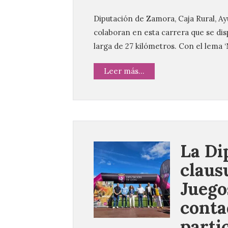
Diputación de Zamora, Caja Rural, A
colaboran en esta carrera que se dis
larga de 27 kilómetros. Con el lema ‘
Leer más...
La Di
claus
Juego
conta
parti