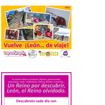
El Descenso Internacional
del Sella arranca con el
homenaje a los campeones
y el izado de las banderas
autonómicas
6 Ago 2026
La 88.ª edición del
Descenso Internacional
del Sella reunirá este año a
1.291 palistas distribuidos
en 874 embarcaciones,
.
con representación de 22 países,
consolidando una vez más a la prueba
asturiana como una de las grandes
referencias del piragüismo internacional.
[…]
Los clientes de TAP
Miles&Go ya pueden
acumular millas con