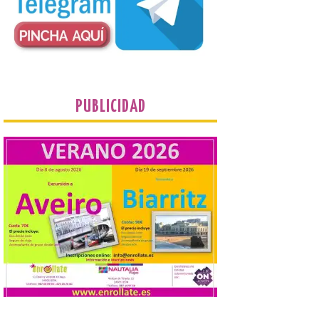
Al hilo del estreno de La
Odisea de Christopher
Nolan. La pieza de vídeo
reúne una selección de
obras relacionadas con la
Antigüedad clásica, la mitología y los
viajes, que se suceden al ritmo de un
evocador tema de La […]
PUBLICIDAD
Patrimonio Nacional
cancela la temporada de
fuentes de La Granja ante
la escasez de agua
6 Ago 2026
Esta medida afecta a los
espectáculos nocturnos
de la Fuente Baños de
Diana previstos para los
días 8, 15 y 22 de agosto,
así como al encendido extraordinario del
día 25. La reserva de agua en el estanque
«El Mar», […]