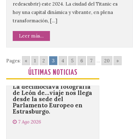
agosto en los aledaños del
redescubrir) este 2024. La ciudad del Titanic es
monasterio cisterciense
hoy una capital dinámica y vibrante, en plena
de Santa María la Real de
Gradefes. Una cita
transformación, […]
imprescindible para disfrutar de los
mejores dulces conventuales, tradición,
cultura y un ambiente único. El
Leer más...
Ayuntamiento de Gradefes, intentando
[…]
Pages:
«
1
2
3
4
5
6
7
...
20
»
La decimoctava fotografía
ÚLTIMAS NOTICIAS
de León de…viaje nos llega
desde la sede del
Parlamento Europeo en
Estrasburgo.
7 Ago 2026
Nueva edición de León
de…viaje. Una iniciativa
organizado por la sección