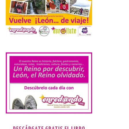
observar el eclipse con seguridad León, 7
de agosto de 2026. La programación […]
Laciana comienza su
programación para
disfrutar el eclipse total
.
del 12 de agosto
7 Ago 2026
Durante los días 1 y 2 de
agosto, tanto el público
infantil como el adulto
pudo disfrutar de un
planetario que se instaló
en el polideportivo municipal, con pases
de mañana dedicados preferentemente al
público infantil y, el resto del […]