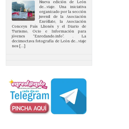
juvenil de la Asociación
Enróllate, la Asociación
Conceyu País Llionés y el Diario de
Turismo, Ocio e Información para
jóvenes “Enredando.info”. . La
decimoctava fotografía de León de…viaje
nos […]
UPL insta a la Junta a
actuar para salvar el
castillo del Asmesnal, un
BIC en estado de ruina
7 Ago 2026
Un Bien de Interés
Cultural abandonado
desde 1949. Los
procuradores leonesistas
plantean que la Junta
contacte cuanto antes con los
propietarios para exigirles medidas