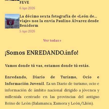
FEVE
6 Ago 2026
La cadena hotelera pública
volverá a estar presente
La décimo sexta fotografía de «León de…
en la zona de descanso
viaje» nos la envía Paulino Álvarez desde
junto al control de firmas
Benidorm
y, como novedad, en el
Leaders Lounge, dos espacios exclusivos
5 Ago 2026
para los ciclistas. El recorrido de La
Vuelta discurrirá junto a 17 […]
Ver todas »
¡Somos ENREDANDO.info!
Última llamada: Eclipse
total del 12 de agosto.
Vamos donde tú vas, estamos donde tú estás.
Dónde alojarse y a qué
precio
Enredando, Diario de Turismo, Ocio e
7 Ago 2026
Información Juvenil
. Es un Diario de turismo, ocio e
información de ámbito nacional dirigido a jóvenes y
León es la provincia más
millenials centrado en las provincias del antiguo
económica (116€/noche),
Reino de León (Salamanca, Zamora y León/Llión).
pero también una de las
más agotadas: solo un 4%