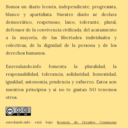
de alojamientos libres.
Somos un diario leonés, independiente, progresista,
Zamora, Palencia y Álava son las
provincias con menos margen: apenas un
blanco y apartidista. Nuestro diario se declara
1% de los alojamientos siguen libres para
democrático, respetuoso, laico, tolerante, plural,
esas […]
defensor de la convivencia civilizada, del acatamiento
a la mayoría, de las libertades individuales y
colectivas, de la dignidad de la persona y de los
El eclipse genera un boom
de reservas hoteleras y
derechos humanos.
precios desorbitados,
según SiteMinder
Enrendando.info fomenta la pluralidad, la
7 Ago 2026
responsabilidad, tolerancia, solidaridad, honestidad,
igualdad, autonomía, prudencia y esfuerzo. Estos son
nuestros principios y si no te gustan NO tenemos
Asturias lidera el impacto
del fenómeno, con el
otros.
mayor aumento en
reservas, precios y
antelación de compra. El
auge de la demanda redefine la
planificación: reservas más anticipadas y
enredando.info está bajo
licencia de Creative Commons
estancias más breves en torno al evento.