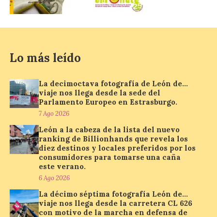
localizar y disfrutar del
eclipse solar del 12 de
agosto con seguridad
7 Ago 2026
Lo más leído
Se trata de un visor web
que permite conocer la
La decimoctava fotografía de León de…
posición exacta del Sol y
viaje nos llega desde la sede del
así localizar el lugar ideal
Parlamento Europeo en Estrasburgo.
para observar el eclipse
7 Ago 2026
solar del 12 de agosto de 2026 sin
obstáculos. El visor es una herramienta a
León a la cabeza de la lista del nuevo
la […]
ranking de Billionhands que revela los
diez destinos y locales preferidos por los
consumidores para tomarse una caña
este verano.
Paradores renueva su
compromiso con La Vuelta
6 Ago 2026
como patrocinador oficial
La décimo séptima fotografía León de…
viaje nos llega desde la carretera CL 626
7 Ago 2026
con motivo de la marcha en defensa de