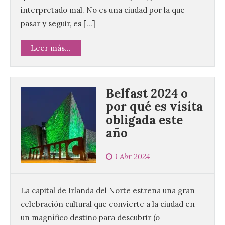
interpretado mal. No es una ciudad por la que
pasar y seguir, es […]
Leer más...
Belfast 2024 o
por qué es visita
obligada este
año
Vuelve la tradicional Feria
1 Abr 2024
de Dulces del Convento a
Gradefes
7 Ago 2026
La capital de Irlanda del Norte estrena una gran
celebración cultural que convierte a la ciudad en
un magnífico destino para descubrir (o
Tendrá lugar el 9 de