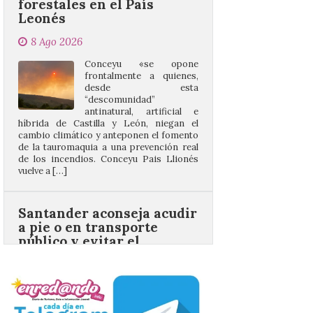
8 Ago 2026
Conceyu «se opone
frontalmente a quienes,
desde esta
“descomunidad”
antinatural, artificial e
híbrida de Castilla y León, niegan el
cambio climático y anteponen el fomento
de la tauromaquia a una prevención real
de los incendios. Conceyu Pais Llionés
vuelve a […]
Santander aconseja acudir
a pie o en transporte
público y evitar el
vehículo privado para el
eclipse
8 Ago 2026
El TUS cuenta con líneas
que llegan a la zona en
puntos como el faro de
Cabo Mayor, Cueto,