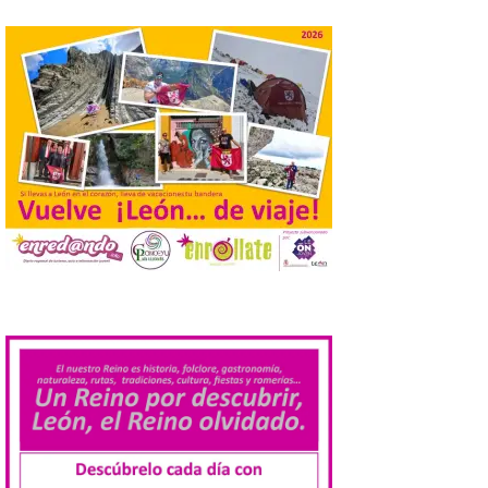
relacionadas […]
Cabárceno prepara tres
enclaves privilegiados
desde los que divisar el
eclipse solar del 12 de
agosto
8 Ago 2026
El parque amplía su
horario y refuerza los
transportes y la
.
hostelería. En Alto
Campoo continuará la
programación musical de Estación
Sonora. Peña Cabarga, elegido lugar
preferente en la comunidad autónoma,
contará con un dispositivo especial de
seguridad y acceso […]
Gijon prohíbe el baño en