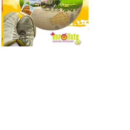
de…viaje. Una iniciativa
organizado por la sección
juvenil de la Asociación
Enróllate, la Asociación
Conceyu País Llionés y el Diario de
Turismo, Ocio e Información para
jóvenes “Enredando.info”. Pilar Aller Aller
nos envía la décimo […]
Los minerales y sus usos
más comunes centran la
nueva exposición del
Museo de la Siderurgia y
la Minería de Sabero
8 Ago 2026
La exposición que se
inaugurará el sábado día 8
de agosto a las doce y
media de la mañana,
durante la ‘Feria de
minerales, rocas y fósiles de Castilla y
León’, podrá visitarse hasta finales del