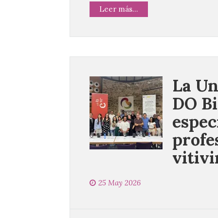
Leer más...
La Un
DO Bi
espec
profe
vitivi
25 May 2026