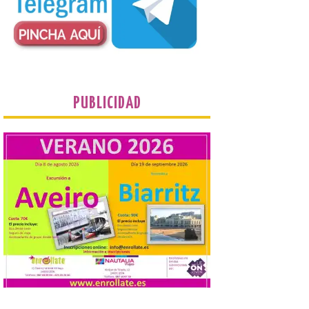
Corbanera o Ciriego y
reforzará la movilidad con un servicio
especial de lanzaderas desde el PCTCAN
a Ciriego. El Ayuntamiento de […]
Turismo de Extremadura
impulsa nuevas
PUBLICIDAD
iniciativas relacionadas
con el trío de eclipses para
afianzar a Extremadura
como referente en
astroturismo
8 Ago 2026
Extremadura cuenta con
uno de los cielos
estrellados con menor
contaminación lumínica
de Europa, un recurso
natural que permite disfrutar de
actividades de astroturismo durante todo
el año. La Dirección General de Turismo
ha puesto en marcha diversas iniciativas