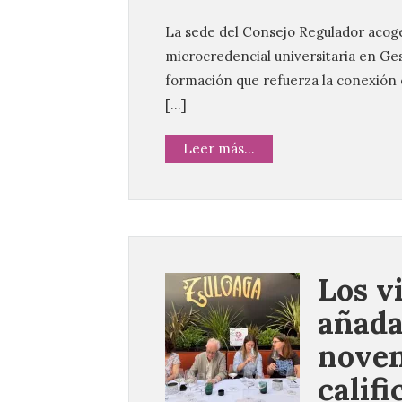
La sede del Consejo Regulador acoge 
microcredencial universitaria en Ges
formación que refuerza la conexión e
[…]
Leer más...
Los v
añada
noven
califi