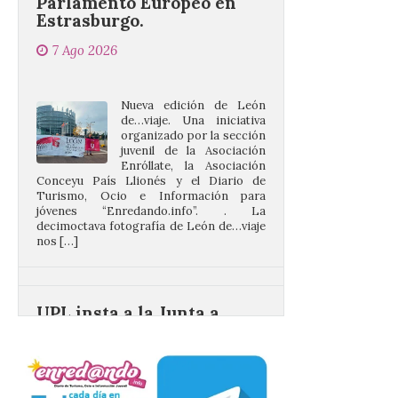
7 Ago 2026
Nueva edición de León
de…viaje. Una iniciativa
organizado por la sección
juvenil de la Asociación
Enróllate, la Asociación
Conceyu País Llionés y el Diario de
Turismo, Ocio e Información para
jóvenes “Enredando.info”. . La
decimoctava fotografía de León de…viaje
nos […]
UPL insta a la Junta a
actuar para salvar el
castillo del Asmesnal, un
BIC en estado de ruina
7 Ago 2026