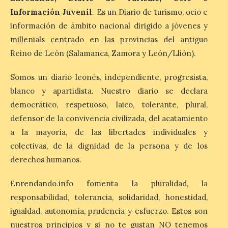
Información Juvenil
. Es un Diario de turismo, ocio e
información de ámbito nacional dirigido a jóvenes y
León es la provincia más
económica (116€/noche),
millenials centrado en las provincias del antiguo
pero también una de las
Reino de León (Salamanca, Zamora y León/Llión).
más agotadas: solo un 4%
de alojamientos libres.
Zamora, Palencia y Álava son las
Somos un diario leonés, independiente, progresista,
provincias con menos margen: apenas un
1% de los alojamientos siguen libres para
blanco y apartidista. Nuestro diario se declara
esas […]
democrático, respetuoso, laico, tolerante, plural,
defensor de la convivencia civilizada, del acatamiento
a la mayoría, de las libertades individuales y
El eclipse genera un boom
colectivas, de la dignidad de la persona y de los
de reservas hoteleras y
precios desorbitados,
derechos humanos.
según SiteMinder
Enrendando.info fomenta la pluralidad, la
7 Ago 2026
responsabilidad, tolerancia, solidaridad, honestidad,
igualdad, autonomía, prudencia y esfuerzo. Estos son
Asturias lidera el impacto
nuestros principios y si no te gustan NO tenemos
del fenómeno, con el