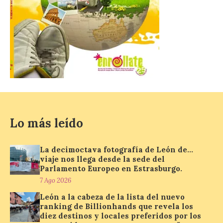
[…]
El Gobierno de España
lanza un visor web para
localizar y disfrutar del
eclipse solar del 12 de
agosto con seguridad
7 Ago 2026
Lo más leído
Se trata de un visor web
que permite conocer la
posición exacta del Sol y
La decimoctava fotografía de León de…
así localizar el lugar ideal
viaje nos llega desde la sede del
para observar el eclipse
Parlamento Europeo en Estrasburgo.
solar del 12 de agosto de 2026 sin
7 Ago 2026
obstáculos. El visor es una herramienta a
la […]
León a la cabeza de la lista del nuevo
ranking de Billionhands que revela los
diez destinos y locales preferidos por los