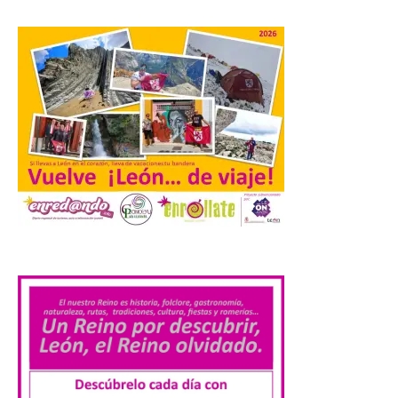
recogerse gratuitamente
en la Oficina de
Información Turística de
León e incluyen, además
del programa del evento, una guía
práctica con recomendaciones
elaboradas por especialistas para
observar el eclipse con seguridad León, 7
de agosto de 2026. La programación […]
Laciana comienza su
programación para
disfrutar el eclipse total
del 12 de agosto
.
7 Ago 2026
Durante los días 1 y 2 de
agosto, tanto el público
infantil como el adulto
pudo disfrutar de un
planetario que se instaló