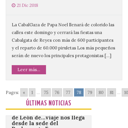
Gradefes
21 Dic 2018
7 Ago 2026
La CabalGaza de Papa Noel llenará de colorido las
Tendrá lugar el 9 de
calles este domingo y cerrará las fiestas una
agosto en los aledaños del
monasterio cisterciense
Cabalgata de Reyes con más de 600 participantes
de Santa María la Real de
y el reparto de 60.000 piruletas Los más pequeños
Gradefes. Una cita
imprescindible para disfrutar de los
serán de nuevo los principales protagonistas […]
mejores dulces conventuales, tradición,
cultura y un ambiente único. El
Ayuntamiento de Gradefes, intentando
Leer más...
[…]
Pages:
«
1
...
75
76
77
78
79
80
81
...
1
La decimoctava fotografía
de León de…viaje nos llega
ÚLTIMAS NOTICIAS
desde la sede del
Parlamento Europeo en
Estrasburgo.