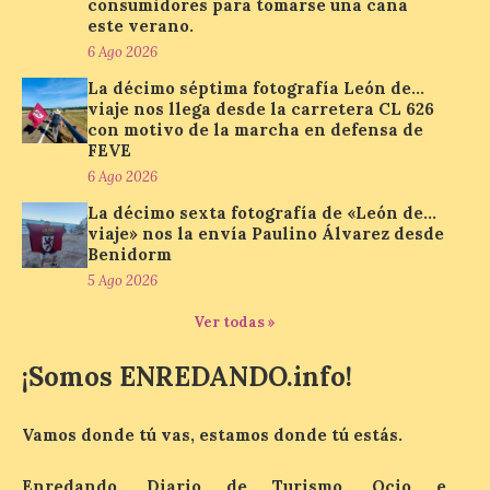
consumidores para tomarse una caña
Paradores renueva su
este verano.
compromiso con La Vuelta
6 Ago 2026
como patrocinador oficial
La décimo séptima fotografía León de…
7 Ago 2026
viaje nos llega desde la carretera CL 626
con motivo de la marcha en defensa de
FEVE
La cadena hotelera pública
6 Ago 2026
volverá a estar presente
en la zona de descanso
La décimo sexta fotografía de «León de…
junto al control de firmas
viaje» nos la envía Paulino Álvarez desde
y, como novedad, en el
Benidorm
Leaders Lounge, dos espacios exclusivos
para los ciclistas. El recorrido de La
5 Ago 2026
Vuelta discurrirá junto a 17 […]
Ver todas »
¡Somos ENREDANDO.info!
Última llamada: Eclipse
total del 12 de agosto.
Dónde alojarse y a qué
Vamos donde tú vas, estamos donde tú estás.
precio
7 Ago 2026
Enredando, Diario de Turismo, Ocio e