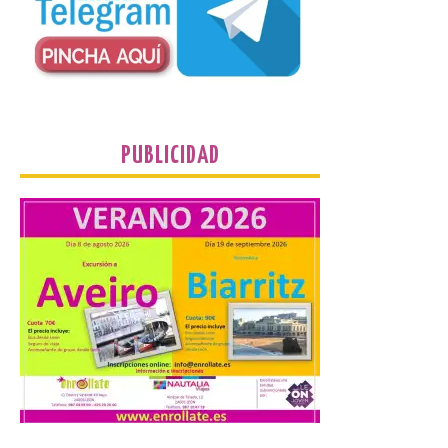
Un Bien de Interés
Cultural abandonado
desde 1949. Los
procuradores leonesistas
plantean que la Junta
contacte cuanto antes con los
propietarios para exigirles medidas
inmediatas que frenen el deterioro y el
riesgo de colapso. Los procuradores de
PUBLICIDAD
Unión del Pueblo […]
La Universidad de León
distribuye folletos con la
programación del evento
del eclipse solar que
organiza con la ESA y el
Ayuntamiento
7 Ago 2026
Los materiales ya pueden