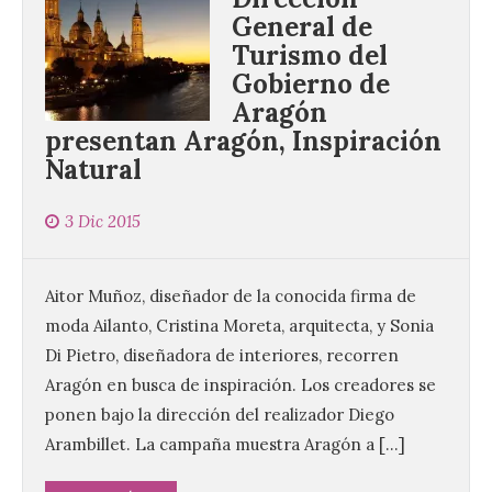
General de
Turismo del
Gobierno de
Aragón
presentan Aragón, Inspiración
Natural
La UPSA impulsa la
creación musical con el I
3 Dic 2015
Concurso Internacional de
Composición Coral Sacra
8 Ago 2026
Aitor Muñoz, diseñador de la conocida firma de
moda Ailanto, Cristina Moreta, arquitecta, y Sonia
Di Pietro, diseñadora de interiores, recorren
Este certamen,
promovido por el Instituto
Aragón en busca de inspiración. Los creadores se
Universitario de Música
Sacra de la Universidad
ponen bajo la dirección del realizador Diego
Pontificia de Salamanca
Arambillet. La campaña muestra Aragón a […]
(UPSA), premiará composiciones
inéditas, destinadas a coro, con un
premio de 3.000 euros. Las candidaturas