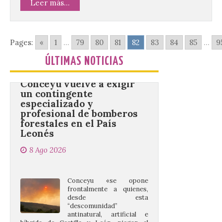
Leer más...
podrán presentarse hasta el 30 de
noviembre. La Universidad, a […]
Pages:
«
1
...
79
80
81
82
83
84
85
...
9
Conceyu vuelve a exigir
ÚLTIMAS NOTICIAS
un contingente
especializado y
profesional de bomberos
forestales en el País
Leonés
8 Ago 2026
Conceyu «se opone
frontalmente a quienes,
desde esta
“descomunidad”
antinatural, artificial e
híbrida de Castilla y León, niegan el
cambio climático y anteponen el fomento
de la tauromaquia a una prevención real
de los incendios. Conceyu Pais Llionés