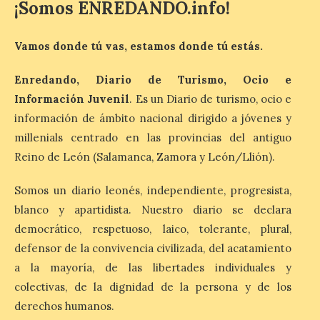
¡Somos ENREDANDO.info!
La exposición que se
inaugurará el sábado día 8
de agosto a las doce y
media de la mañana,
Vamos donde tú vas, estamos donde tú estás.
durante la ‘Feria de
minerales, rocas y fósiles de Castilla y
León’, podrá visitarse hasta finales del
Enredando, Diario de Turismo, Ocio e
mes de noviembre, con […]
Información Juvenil
. Es un Diario de turismo, ocio e
información de ámbito nacional dirigido a jóvenes y
millenials centrado en las provincias del antiguo
La Bañeza inicia sus
Reino de León (Salamanca, Zamora y León/Llión).
fiestas con el pregón a
cargo de Arturo Martínez
Matilla
Somos un diario leonés, independiente, progresista,
blanco y apartidista. Nuestro diario se declara
8 Ago 2026
democrático, respetuoso, laico, tolerante, plural,
defensor de la convivencia civilizada, del acatamiento
El Ayuntamiento de La
a la mayoría, de las libertades individuales y
Bañeza designa a Arturo
Martínez Matilla como
colectivas, de la dignidad de la persona y de los
pregonero de las Fiestas
derechos humanos.
2026. Tendrá lugar este
sábado 8 de agosto a las 21,00 horas en el