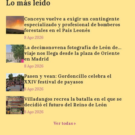
8 Ago 2026
Lo más leído
Conceyu vuelve a exigir un contingente
Nueva edición de León
de…viaje. Una iniciativa
especializado y profesional de bomberos
organizado por la sección
forestales en el País Leonés
juvenil de la Asociación
8 Ago 2026
Enróllate, la Asociación
Conceyu País Llionés y el Diario de
La decimonovena fotografía de León de…
Turismo, Ocio e Información para
viaje nos llega desde la plaza de Oriente
jóvenes “Enredando.info”. Pilar Aller Aller
en Madrid
nos envía la décimo […]
8 Ago 2026
Pasen y vean: Gordoncillo celebra el
XXIV festival de payasos
Los minerales y sus usos
más comunes centran la
8 Ago 2026
nueva exposición del
Villadangos recrea la batalla en el que se
Museo de la Siderurgia y
decidió el futuro del Reino de León
la Minería de Sabero
8 Ago 2026
8 Ago 2026
Ver todas »