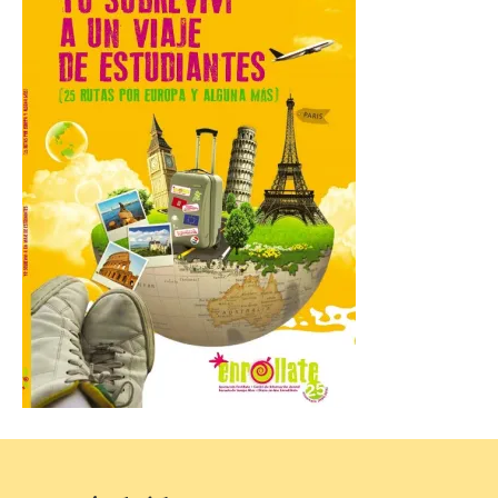
Arbeyal el día del eclipse a
partir de las 19.00 horas.
8 Ago 2026
Incide en que el eclipse se
verá desde múltiples
puntos de la ciudad, por lo
que no será necesario
desplazarse y se
recomienda no acudir a Gijón/Xixón en
coche ni usarlo ese día. Los accesos a
la Campa Torres y La […]
La decimonovena
fotografía de León de…
viaje nos llega desde la
plaza de Oriente en
Madrid