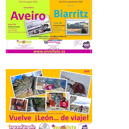
Turismo de Extremadura
impulsa nuevas
iniciativas relacionadas
con el trío de eclipses para
afianzar a Extremadura
como referente en
astroturismo
8 Ago 2026
Extremadura cuenta con
uno de los cielos
estrellados con menor
contaminación lumínica
de Europa, un recurso
natural que permite disfrutar de
actividades de astroturismo durante todo
el año. La Dirección General de Turismo
ha puesto en marcha diversas iniciativas
relacionadas […]