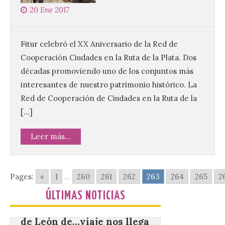
de Dulces del Convento a
20 Ene 2017
Gradefes
7 Ago 2026
Fitur celebró el XX Aniversario de la Red de
Cooperación Ciudades en la Ruta de la Plata. Dos
Tendrá lugar el 9 de
décadas promoviendo uno de los conjuntos más
agosto en los aledaños del
interesantes de nuestro patrimonio histórico. La
monasterio cisterciense
de Santa María la Real de
Red de Cooperación de Ciudades en la Ruta de la
Gradefes. Una cita
imprescindible para disfrutar de los
[…]
mejores dulces conventuales, tradición,
cultura y un ambiente único. El
Leer más...
Ayuntamiento de Gradefes, intentando
[…]
Pages:
«
1
...
260
261
262
263
264
265
2
La decimoctava fotografía
de León de…viaje nos llega
ÚLTIMAS NOTICIAS
desde la sede del
Parlamento Europeo en