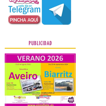
Un Bien de Interés
Cultural abandonado
desde 1949. Los
procuradores leonesistas
plantean que la Junta
contacte cuanto antes con los
propietarios para exigirles medidas
inmediatas que frenen el deterioro y el
riesgo de colapso. Los procuradores de
PUBLICIDAD
Unión del Pueblo […]
La Universidad de León
distribuye folletos con la
programación del evento
del eclipse solar que
organiza con la ESA y el
Ayuntamiento
7 Ago 2026