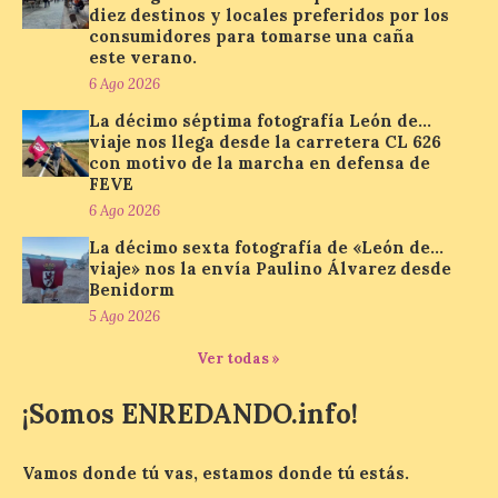
diez destinos y locales preferidos por los
consumidores para tomarse una caña
Paradores renueva su
este verano.
compromiso con La Vuelta
6 Ago 2026
como patrocinador oficial
La décimo séptima fotografía León de…
7 Ago 2026
viaje nos llega desde la carretera CL 626
con motivo de la marcha en defensa de
FEVE
La cadena hotelera pública
6 Ago 2026
volverá a estar presente
en la zona de descanso
La décimo sexta fotografía de «León de…
junto al control de firmas
viaje» nos la envía Paulino Álvarez desde
y, como novedad, en el
Benidorm
Leaders Lounge, dos espacios exclusivos
para los ciclistas. El recorrido de La
5 Ago 2026
Vuelta discurrirá junto a 17 […]
Ver todas »
¡Somos ENREDANDO.info!
Última llamada: Eclipse
total del 12 de agosto.
Dónde alojarse y a qué
Vamos donde tú vas, estamos donde tú estás.
precio