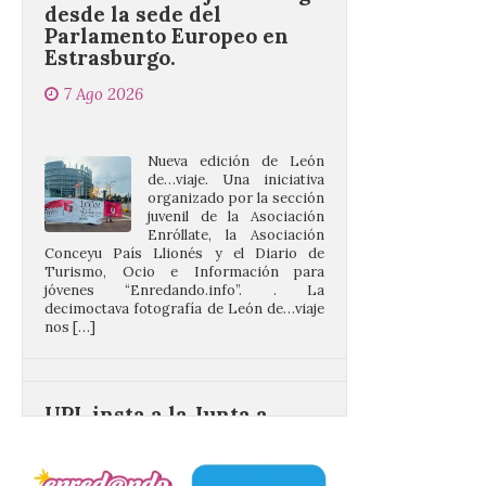
Estrasburgo.
7 Ago 2026
Nueva edición de León
de…viaje. Una iniciativa
organizado por la sección
juvenil de la Asociación
Enróllate, la Asociación
Conceyu País Llionés y el Diario de
Turismo, Ocio e Información para
jóvenes “Enredando.info”. . La
decimoctava fotografía de León de…viaje
nos […]
UPL insta a la Junta a
actuar para salvar el
castillo del Asmesnal, un
BIC en estado de ruina
7 Ago 2026