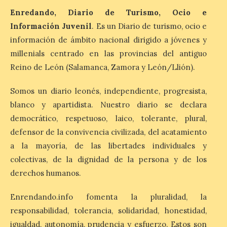
Enredando, Diario de Turismo, Ocio e
7 Ago 2026
Información Juvenil
. Es un Diario de turismo, ocio e
información de ámbito nacional dirigido a jóvenes y
León es la provincia más
millenials centrado en las provincias del antiguo
económica (116€/noche),
pero también una de las
Reino de León (Salamanca, Zamora y León/Llión).
más agotadas: solo un 4%
de alojamientos libres.
Zamora, Palencia y Álava son las
Somos un diario leonés, independiente, progresista,
provincias con menos margen: apenas un
blanco y apartidista. Nuestro diario se declara
1% de los alojamientos siguen libres para
esas […]
democrático, respetuoso, laico, tolerante, plural,
defensor de la convivencia civilizada, del acatamiento
a la mayoría, de las libertades individuales y
El eclipse genera un boom
colectivas, de la dignidad de la persona y de los
de reservas hoteleras y
derechos humanos.
precios desorbitados,
según SiteMinder
Enrendando.info fomenta la pluralidad, la
7 Ago 2026
responsabilidad, tolerancia, solidaridad, honestidad,
igualdad, autonomía, prudencia y esfuerzo. Estos son