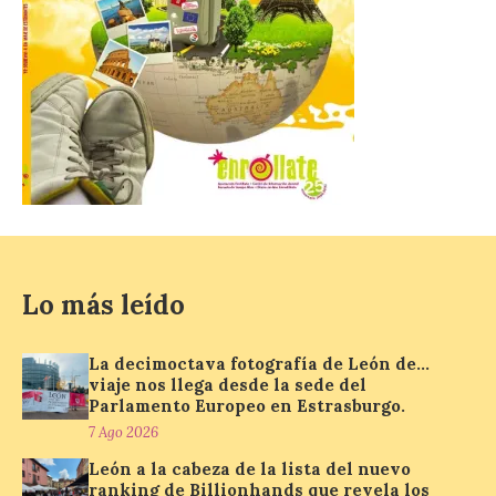
euros del Bono pueden utilizarse tanto
para consumir productos culturales como
[…]
El Gobierno de España
lanza un visor web para
localizar y disfrutar del
eclipse solar del 12 de
agosto con seguridad
7 Ago 2026
Lo más leído
Se trata de un visor web
que permite conocer la
La decimoctava fotografía de León de…
posición exacta del Sol y
así localizar el lugar ideal
viaje nos llega desde la sede del
para observar el eclipse
Parlamento Europeo en Estrasburgo.
solar del 12 de agosto de 2026 sin
7 Ago 2026
obstáculos. El visor es una herramienta a
la […]
León a la cabeza de la lista del nuevo
ranking de Billionhands que revela los