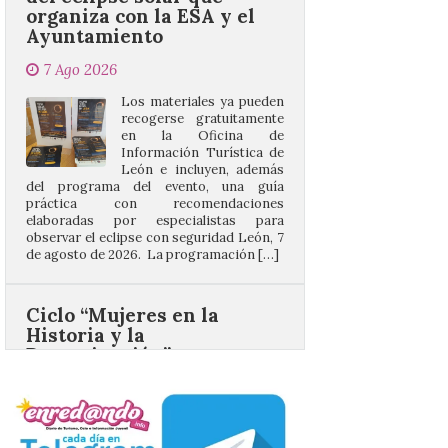
7 Ago 2026
Los materiales ya pueden
recogerse gratuitamente
en la Oficina de
Información Turística de
León e incluyen, además
del programa del evento, una guía
práctica con recomendaciones
elaboradas por especialistas para
observar el eclipse con seguridad León, 7
de agosto de 2026. La programación […]
Ciclo “Mujeres en la
Historia y la
Peregrinación”, en
Benavides de Órbigo.
7 Ago 2026
Conferencia de Victorina
Alonso, sobre la
peregrinación femenina.
Presentación del Libro
“Va de Monjas”, de José