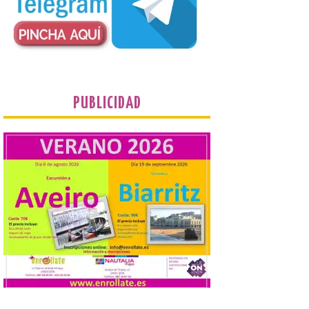
Fernando Cornejo. Apertura de una doble
exposición de fotografía. Este viernes, 7
de agosto, a las 20,00 horas, en el
auditorio de Benavides de […]
Food trucks y música en
Valencia de Don Juan en
PUBLICIDAD
una nueva edición de
Castle Food 2026
7 Ago 2026
Castle Food combina la
música en directo con
food trucks y tiendas de
market esperando atraer
a miles de personas. La
localidad leonesa de Valencia de Don Juan
sigue adelante con su calendario de
eventos veraniegos para este año 2026.
[…]