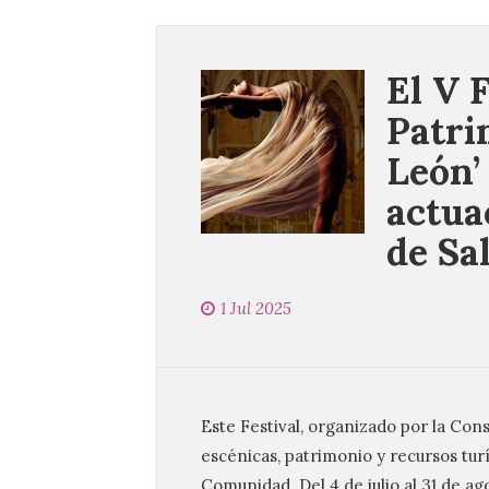
El V 
Patri
León’
actua
de Sa
1 Jul 2025
Este Festival, organizado por la Con
escénicas, patrimonio y recursos turí
Comunidad. Del 4 de julio al 31 de ag