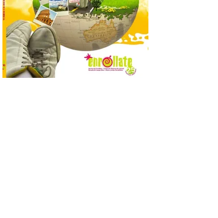
Empleo y Comercio
destina 8,75 millones de
euros al programa JOVEL
2026, cofinanciado por el Fondo Social
Europeo Plus (FSE+), para favorecer la
contratación temporal de 300 jóvenes
desempleados inscritos en el Sistema
Nacional de […]
En la Comarca de Liébana
tienes 6 rincones únicos
para ver el Eclipse de Sol
6 Ago 2026
Miradores naturales,
pueblos con alma y
paisajes de leyenda
convierten la Comarca de
Liébana en uno de los
destinos más bonitos para disfrutar de
este fenómeno astronómico único. Un
eclipse total de sol será visible en la
Península Ibérica durante […]