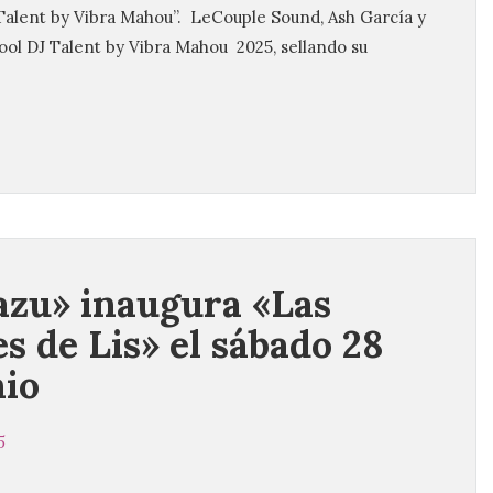
Talent by Vibra Mahou”. LeCouple Sound, Ash García y
ol DJ Talent by Vibra Mahou 2025, sellando su
zu» inaugura «Las
s de Lis» el sábado 28
nio
5