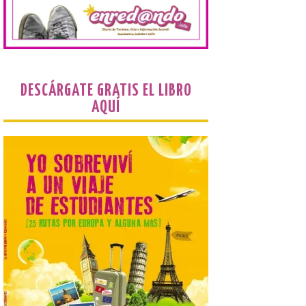
El Mercado Medieval abre
sus puertas en La Bañeza
con más de 60 puestos y
un amplio programa de
animación.
DESCÁRGATE GRATIS EL LIBRO
6 Ago 2026
AQUÍ
La programación
incorpora un amplio
calendario de actividades
de animación dirigidas a
todos los públicos. La
Bañeza inauguró en la tarde de este
martes 4 de agosto una nueva edición de
su tradicional Mercado Medieval, que
hasta el próximo 6 […]
Un viaje a la Antigüedad:
el Museo del Prado
propone un recorrido por
obras de su Colección de