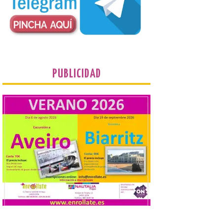
Los días 7, 8 y 9 de agosto
de 2026, Camarzana de
Tera volverá a convertirse
en punto de encuentro,
con la Villa Romana de
Orpheus. Vivimos un momento en el que la
música en directo mueve grandes
fenómenos de […]
PUBLICIDAD
El Ayuntamiento de
Cabrillanes analizará,
conforme a la legalidad, la
solicitud para la
celebración del Iberia
Eclipse Festival
6 Ago 2026
Durante la mañana de ayer
miércoles ha sido
registrada en el
Ayuntamiento una
solicitud relacionada con
la celebración de este evento. Ante las