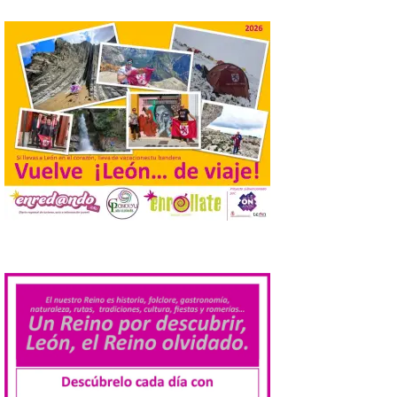
informaciones aparecidas en distintos
medios de comunicación sobre la posible
celebración del denominado Iberia
Eclipse Festival en […]
La Universidad de León
retoma las excavaciones
en La Peña del Castro para
profundizar en la vida
cotidiana de la Edad del
Hierro
6 Ago 2026
.
La novena campaña
arqueológica centrará sus
trabajos en el estudio de la
organización urbana y la
vida cotidiana del poblado
y contará con la participación de
estudiantes del grado en Historia. La
excavación se complementará con
actividades de divulgación abiertas […]