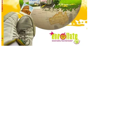
inspiración clásica
6 Ago 2026
Al hilo del estreno de La
Odisea de Christopher
Nolan. La pieza de vídeo
reúne una selección de
obras relacionadas con la
Antigüedad clásica, la mitología y los
viajes, que se suceden al ritmo de un
evocador tema de La […]
Patrimonio Nacional
cancela la temporada de
fuentes de La Granja ante
la escasez de agua
6 Ago 2026
Esta medida afecta a los
espectáculos nocturnos
de la Fuente Baños de
Diana previstos para los
días 8, 15 y 22 de agosto,