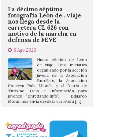
nos llega desde la
carretera CL 626 con
motivo de la marcha en
defensa de FEVE
6 Ago 2026
Nueva edición de León
de…viaje. Una iniciativa
organizado por la sección
juvenil de la Asociación
Enróllate, la Asociación
Conceyu País Llionés y el Diario de
Turismo, Ocio e Información para
jóvenes “Enredando.info”. Eduardo
Morán nos envía desde la carretera […]
Camarzius fest: frente al
macroevento, un festival
cultural transformador
que apuesta por el legado.
6 Ago 2026