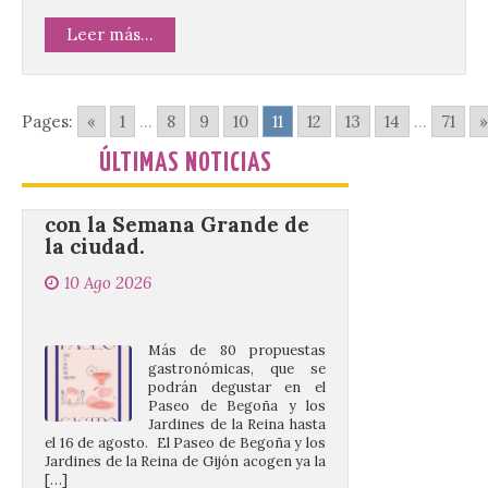
Leer más...
Gijón/Xixón celebra la
tercera edición de Paseo
Gastro, una cita
gastronómica que se
Pages:
«
1
...
8
9
10
11
12
13
14
...
71
»
desarrolla coincidiendo
con la Semana Grande de
ÚLTIMAS NOTICIAS
la ciudad.
10 Ago 2026
Más de 80 propuestas
gastronómicas, que se
podrán degustar en el
Paseo de Begoña y los
Jardines de la Reina hasta
el 16 de agosto. El Paseo de Begoña y los
Jardines de la Reina de Gijón acogen ya la
[…]