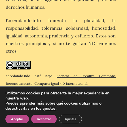
músico segoviano Geni Uñón. Turismo de
Segovia lanza el Premio Internacional de
derechos humanos.
Fotografía del Eclipse “Segovia bajo […]
Enrendando.info fomenta la pluralidad, la
responsabilidad, tolerancia, solidaridad, honestidad,
València prepara un
igualdad, autonomía, prudencia y esfuerzo. Estos son
operativo especial de
nuestros principios y si no te gustan NO tenemos
limpieza en las playas y el
punto de observación para
otros.
el eclipse solar del día 12
10 Ago 2026
enredando.info está bajo
licencia de Creative Commons
Reconocimiento-CompartirIgual 4.0 Internacional
.
El Ayuntamiento ha
coordinado este refuerzo
Utilizamos cookies para ofrecerte la mejor experiencia en
con el dispositivo de
nuestra web.
seguridad, movilidad,
Puedes aprender más sobre qué cookies utilizamos o
atención sanitaria y
desactivarlas en los
ajustes
.
protección civil previsto ante la elevada
© 2026 Enredando
Política de privacidad
Política de cookies
Contacto
afluencia. . El Ayuntamiento de València ha
dispuesto un operativo extraordinario de
Aceptar
Rechazar
Ajustes
limpieza y recogida de residuos con