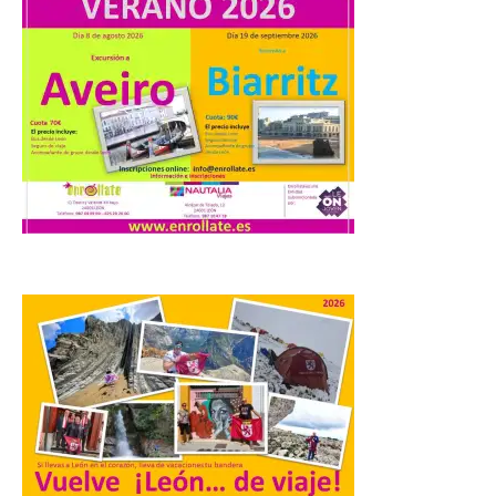
a Aucalsa, como hará el
Principado de Asturias,
por cobrar en la AP-66 la
tarifa íntegra pese a estar
en obras
10 Ago 2026
La formación leonesista
registró una batería de
preguntas escritas en las
Cortes autonómicas
mediante las cuales vuelve
a reclamar a la institución autonómica
que exija al Gobierno de España la
supresión de este peaje por la ilegalidad
de la prórroga […]
El alumnado de FP crece
un 2,5% hasta superar los
1,2 millones de