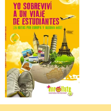
El presidente de la
Diputación de León,
Gerardo Álvarez Courel, y
el vicepresidente Roberto
Aller han participado en el
acto institucional organizado con motivo
del Día de León. Organizada por la
Cámara de Comercio de Gijón, FIDMA es
una feria […]
CIUDEN acoge un nuevo
gran proyecto expositivo
que conecta la obra de
Eduardo Chillida con el
patrimonio industrial
10 Ago 2026
La Térmica Cultural