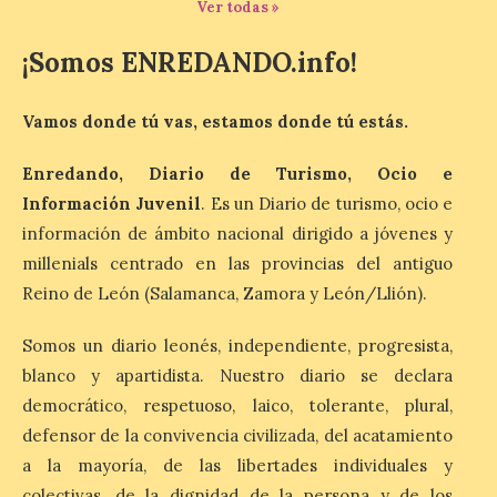
Ver todas »
solar total del 12 de
agosto, que atravesará
España de oeste a este, y
¡Somos ENREDANDO.info!
que movilizará a varios millones de
personas para disfrutar de este
acontecimiento histórico. Algunas
Vamos donde tú vas, estamos donde tú estás.
comunidades autónomas ya han […]
Enredando, Diario de Turismo, Ocio e
Información Juvenil
. Es un Diario de turismo, ocio e
El Ayuntamiento de
información de ámbito nacional dirigido a jóvenes y
Segovia presenta “Música
para un eclipse”, un
millenials centrado en las provincias del antiguo
concierto único con
Reino de León (Salamanca, Zamora y León/Llión).
motivo del eclipse de sol
10 Ago 2026
Somos un diario leonés, independiente, progresista,
blanco y apartidista. Nuestro diario se declara
democrático, respetuoso, laico, tolerante, plural,
La cita, que se celebrará el
12 de agosto en el
defensor de la convivencia civilizada, del acatamiento
enlosado de la Catedral,
a la mayoría, de las libertades individuales y
incluye el estreno absoluto
de una composición del
colectivas, de la dignidad de la persona y de los