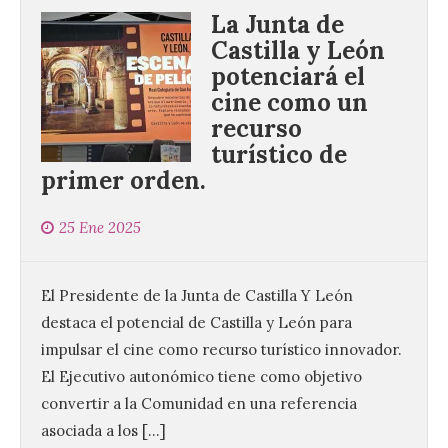
La Junta de
Castilla y León
potenciará el
120 jóvenes completan su
formación en robótica y
cine como un
entornos digitales en un
recurso
nuevo curso de los
turístico de
Campamentos Salamanca
Tech
primer orden.
10 Ago 2026
25 Ene 2025
Los Campamentos
Salamanca Tech, que se
El Presidente de la Junta de Castilla Y León
desarrollan hasta el 4 de
septiembre en nueve
destaca el potencial de Castilla y León para
turnos semanales con
impulsar el cine como recurso turístico innovador.
capacidad para 120 niños cada uno. Un
total de 120 menores han recibido su
El Ejecutivo autonómico tiene como objetivo
diploma acreditativo tras finalizar esta
convertir a la Comunidad en una referencia
semana de actividades en […]
asociada a los […]