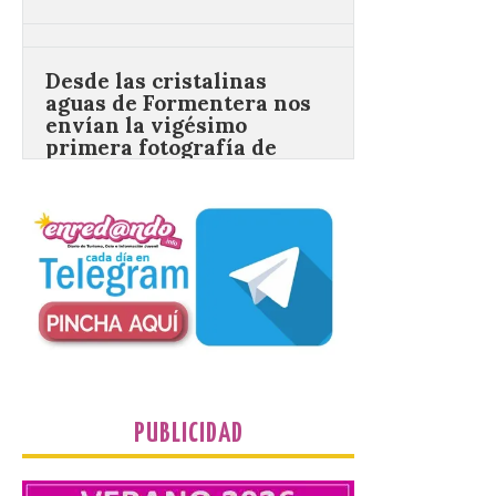
Desde las cristalinas
aguas de Formentera nos
envían la vigésimo
primera fotografía de
León de…viaje.
10 Ago 2026
Nueva edición de León
de…viaje. Una iniciativa
organizado por la sección
juvenil de la Asociación
Enróllate, la Asociación
Conceyu País Llionés y el Diario de
Turismo, Ocio e Información para
jóvenes “Enredando.info”. Desde las
cristalinas aguas de Formentera, Mary
[…]
PUBLICIDAD
UPL cuestiona a la Junta
por no imponer sanciones