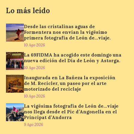
albergará hasta el 10 de
enero de 2027 la muestra
Lo más leído
‘Eduardo Chillida. Pensar
con las manos’, formada
por 125 piezas de una de las figuras
Desde las cristalinas aguas de
esenciales del arte contemporáneo.
Formentera nos envían la vigésimo
Hierro, vacío y memoria industrial
primera fotografía de León de…viaje.
marcan esta exposición […]
10 Ago 2026
La 69FIDMA ha acogido este domingo una
nueva edición del Día de León y Astorga.
Protección Civil activa la
10 Ago 2026
fase de Preemergencia en
Situación Operativa 1 del
Inaugurada en La Bañeza la exposición
Plan Estatal General de
de M. Recicler, un paseo por el arte
Emergencias ante los
motorizado del reciclaje
riesgos potenciales
10 Ago 2026
asociados al eclipse
La vigésima fotografía de León de…viaje
10 Ago 2026
nos llega desde el Pic d’Angonella en el
Principat d’Andorra
9 Ago 2026
El dispositivo se refuerza
días antes del eclipse