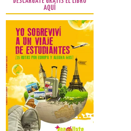
DESCÁRGATE GRATIS EL LIBRO
retoma las excavaciones
AQUÍ
en La Peña del Castro para
profundizar en la vida
cotidiana de la Edad del
Hierro
6 Ago 2026
La novena campaña
arqueológica centrará sus
trabajos en el estudio de la
organización urbana y la
vida cotidiana del poblado
y contará con la participación de
estudiantes del grado en Historia. La
excavación se complementará con
actividades de divulgación abiertas […]
El Mercado Medieval abre
sus puertas en La Bañeza