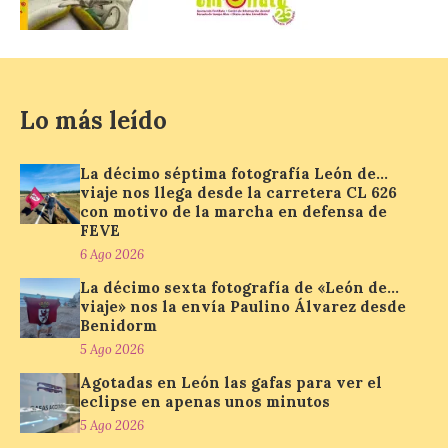
con más de 60 puestos y
un amplio programa de
animación.
6 Ago 2026
Lo más leído
La programación
incorpora un amplio
calendario de actividades
La décimo séptima fotografía León de…
de animación dirigidas a
viaje nos llega desde la carretera CL 626
todos los públicos. La
con motivo de la marcha en defensa de
Bañeza inauguró en la tarde de este
FEVE
martes 4 de agosto una nueva edición de
6 Ago 2026
su tradicional Mercado Medieval, que
hasta el próximo 6 […]
La décimo sexta fotografía de «León de…
viaje» nos la envía Paulino Álvarez desde
Benidorm
5 Ago 2026
Un viaje a la Antigüedad:
el Museo del Prado
Agotadas en León las gafas para ver el
propone un recorrido por
eclipse en apenas unos minutos
obras de su Colección de
5 Ago 2026
inspiración clásica