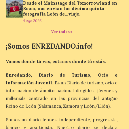
Desde el Mainstage del Tomorrowland en
6 Ago 2026
Boom, nos envían las décimo quinta
fotografía León de…viaje.
4 Ago 2026
Al hilo del estreno de La
Odisea de Christopher
Ver todas »
Nolan. La pieza de vídeo
reúne una selección de
obras relacionadas con la
¡Somos ENREDANDO.info!
Antigüedad clásica, la mitología y los
viajes, que se suceden al ritmo de un
evocador tema de La […]
Vamos donde tú vas, estamos donde tú estás.
Enredando, Diario de Turismo, Ocio e
Patrimonio Nacional
Información Juvenil
. Es un Diario de turismo, ocio e
cancela la temporada de
información de ámbito nacional dirigido a jóvenes y
fuentes de La Granja ante
la escasez de agua
millenials centrado en las provincias del antiguo
Reino de León (Salamanca, Zamora y León/Llión).
6 Ago 2026
Somos un diario leonés, independiente, progresista,
Esta medida afecta a los
blanco y apartidista. Nuestro diario se declara