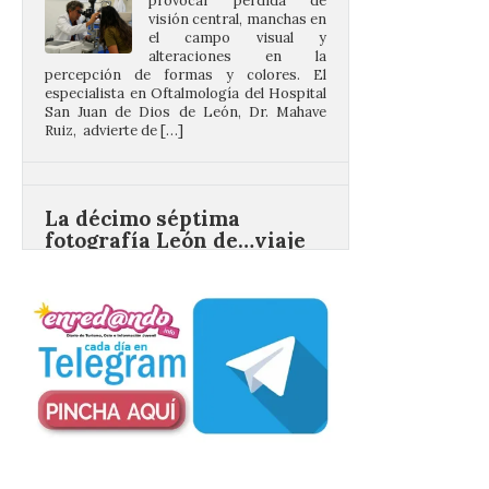
percepción de formas y colores. El
especialista en Oftalmología del Hospital
San Juan de Dios de León, Dr. Mahave
Ruiz, advierte de […]
La décimo séptima
fotografía León de…viaje
nos llega desde la
carretera CL 626 con
motivo de la marcha en
defensa de FEVE
6 Ago 2026
Nueva edición de León
de…viaje. Una iniciativa
organizado por la sección
juvenil de la Asociación
Enróllate, la Asociación
Conceyu País Llionés y el Diario de
Turismo, Ocio e Información para