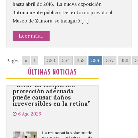
hasta abril de 2016. La nueva exposición
Se celebrará el próximo
domingo 16 de agosto, a
‘Íntimamente público. Del entorno privado al
partir de las 23:00 horas,
Museo de Zamora’ se inauguró […]
en la Plaza Mayor de la
ciudad. El Salón de Plenos
del Ayuntamiento de La Bañeza ha
Leer más...
acogido esta mañana la presentación
oficial del Festival One […]
Pages:
«
1
...
353
354
355
356
357
358
3
“Mirar un eclipse sin
ÚLTIMAS NOTICIAS
protección adecuada
puede causar daños
irreversibles en la retina”
6 Ago 2026
La retinopatía solar puede
provocar pérdida de
visión central, manchas en
el campo visual y
alteraciones en la