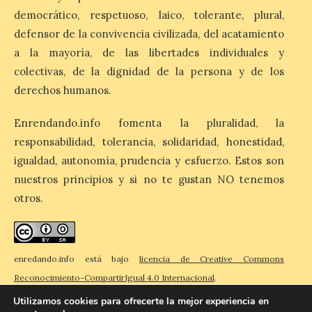
espectáculos nocturnos
democrático, respetuoso, laico, tolerante, plural,
de la Fuente Baños de
Diana previstos para los
defensor de la convivencia civilizada, del acatamiento
días 8, 15 y 22 de agosto,
así como al encendido extraordinario del
a la mayoría, de las libertades individuales y
día 25. La reserva de agua en el estanque
colectivas, de la dignidad de la persona y de los
«El Mar», […]
derechos humanos.
Enrendando.info fomenta la pluralidad, la
El Descenso Internacional
responsabilidad, tolerancia, solidaridad, honestidad,
del Sella arranca con el
homenaje a los campeones
igualdad, autonomía, prudencia y esfuerzo. Estos son
y el izado de las banderas
nuestros principios y si no te gustan NO tenemos
autonómicas
otros.
6 Ago 2026
La 88.ª edición del
enredando.info está bajo
licencia de Creative Commons
Descenso Internacional
del Sella reunirá este año a
Reconocimiento-CompartirIgual 4.0 Internacional
.
1.291 palistas distribuidos
Utilizamos cookies para ofrecerte la mejor experiencia en
en 874 embarcaciones,