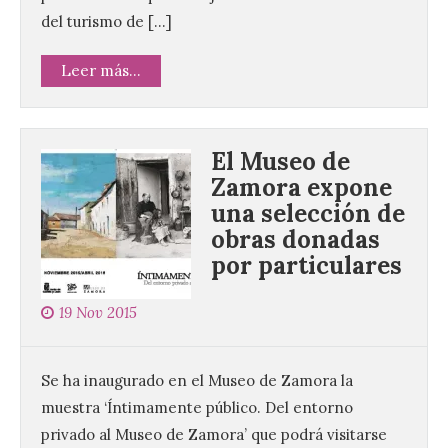
del turismo de […]
Leer más...
El Museo de
Zamora expone
una selección de
obras donadas
por particulares
El Ayuntamiento de La
Bañeza presenta el
Festival One More Time,
19 Nov 2015
una cita con la música de
los 80 y 90 para el 16 de
agosto en la Plaza Mayor.
Se ha inaugurado en el Museo de Zamora la
muestra ‘Íntimamente público. Del entorno
6 Ago 2026
privado al Museo de Zamora’ que podrá visitarse