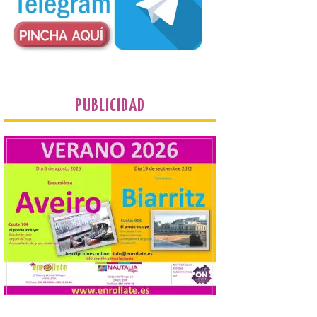
El TUS cuenta con líneas
que llegan a la zona en
puntos como el faro de
Cabo Mayor, Cueto,
Corbanera o Ciriego y
reforzará la movilidad con un servicio
especial de lanzaderas desde el PCTCAN
a Ciriego. El Ayuntamiento de […]
PUBLICIDAD
Turismo de Extremadura
impulsa nuevas
iniciativas relacionadas
con el trío de eclipses para
afianzar a Extremadura
como referente en
astroturismo
8 Ago 2026
Extremadura cuenta con
uno de los cielos
estrellados con menor
contaminación lumínica