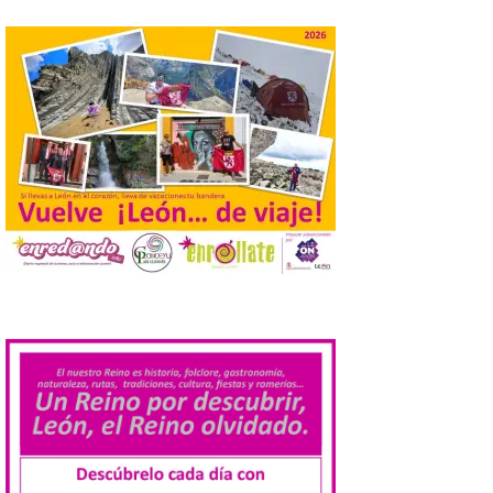
de Europa, un recurso
natural que permite disfrutar de
actividades de astroturismo durante todo
el año. La Dirección General de Turismo
ha puesto en marcha diversas iniciativas
relacionadas […]
Cabárceno prepara tres
enclaves privilegiados
desde los que divisar el
eclipse solar del 12 de
agosto
8 Ago 2026
.
El parque amplía su
horario y refuerza los
transportes y la
hostelería. En Alto
Campoo continuará la
programación musical de Estación
Sonora. Peña Cabarga, elegido lugar
preferente en la comunidad autónoma,
contará con un dispositivo especial de