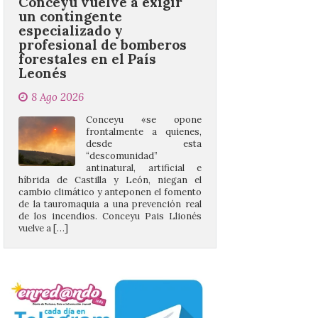
profesional de bomberos
forestales en el País
Leonés
8 Ago 2026
Conceyu «se opone
frontalmente a quienes,
desde esta
“descomunidad”
antinatural, artificial e
híbrida de Castilla y León, niegan el
cambio climático y anteponen el fomento
de la tauromaquia a una prevención real
de los incendios. Conceyu Pais Llionés
vuelve a […]
Santander aconseja acudir
a pie o en transporte
público y evitar el
vehículo privado para el
eclipse
8 Ago 2026