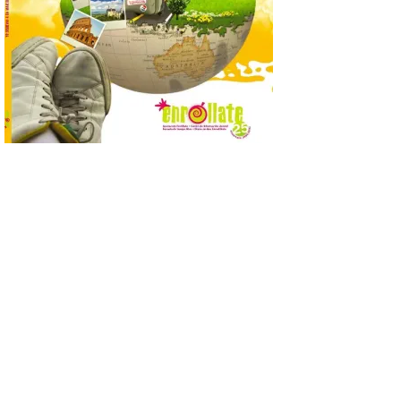
8 Ago 2026
Nueva edición de León
de…viaje. Una iniciativa
organizado por la sección
juvenil de la Asociación
Enróllate, la Asociación
Conceyu País Llionés y el Diario de
Turismo, Ocio e Información para
jóvenes “Enredando.info”. Pilar Aller Aller
nos envía la décimo […]
Los minerales y sus usos
más comunes centran la
nueva exposición del
Museo de la Siderurgia y
la Minería de Sabero
8 Ago 2026
La exposición que se
inaugurará el sábado día 8
de agosto a las doce y