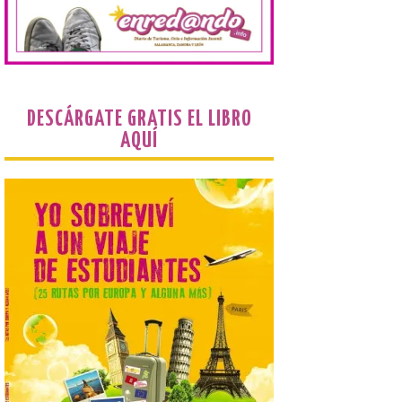
seguridad y acceso […]
Gijon prohíbe el baño en
San Lorenzo, Poniente y
Arbeyal el día del eclipse a
partir de las 19.00 horas.
DESCÁRGATE GRATIS EL LIBRO
AQUÍ
8 Ago 2026
Incide en que el eclipse se
verá desde múltiples
puntos de la ciudad, por lo
que no será necesario
desplazarse y se
recomienda no acudir a Gijón/Xixón en
coche ni usarlo ese día. Los accesos a
la Campa Torres y La […]
La decimonovena
fotografía de León de…
viaje nos llega desde la
plaza de Oriente en
Madrid