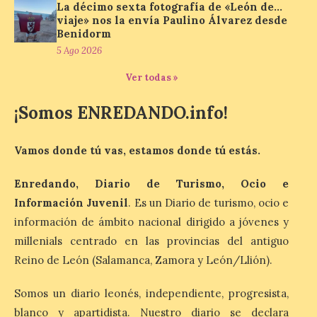
La décimo sexta fotografía de «León de…
junto al control de firmas
viaje» nos la envía Paulino Álvarez desde
y, como novedad, en el
Leaders Lounge, dos espacios exclusivos
Benidorm
para los ciclistas. El recorrido de La
5 Ago 2026
Vuelta discurrirá junto a 17 […]
Ver todas »
¡Somos ENREDANDO.info!
Última llamada: Eclipse
total del 12 de agosto.
Dónde alojarse y a qué
Vamos donde tú vas, estamos donde tú estás.
precio
7 Ago 2026
Enredando, Diario de Turismo, Ocio e
Información Juvenil
. Es un Diario de turismo, ocio e
información de ámbito nacional dirigido a jóvenes y
León es la provincia más
económica (116€/noche),
millenials centrado en las provincias del antiguo
pero también una de las
más agotadas: solo un 4%
Reino de León (Salamanca, Zamora y León/Llión).
de alojamientos libres.
Zamora, Palencia y Álava son las
Somos un diario leonés, independiente, progresista,
provincias con menos margen: apenas un
1% de los alojamientos siguen libres para
blanco y apartidista. Nuestro diario se declara