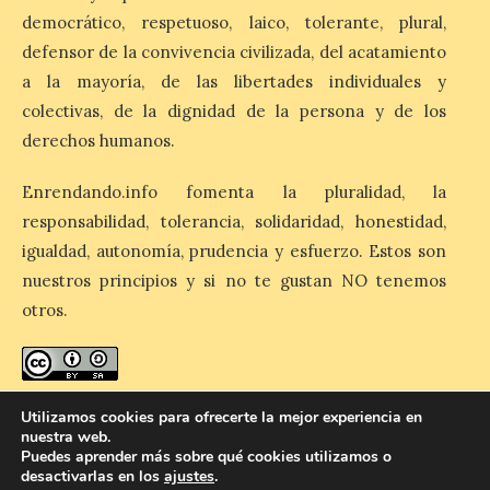
esas […]
democrático, respetuoso, laico, tolerante, plural,
defensor de la convivencia civilizada, del acatamiento
a la mayoría, de las libertades individuales y
El eclipse genera un boom
de reservas hoteleras y
colectivas, de la dignidad de la persona y de los
precios desorbitados,
derechos humanos.
según SiteMinder
Enrendando.info fomenta la pluralidad, la
7 Ago 2026
responsabilidad, tolerancia, solidaridad, honestidad,
igualdad, autonomía, prudencia y esfuerzo. Estos son
Asturias lidera el impacto
nuestros principios y si no te gustan NO tenemos
del fenómeno, con el
mayor aumento en
otros.
reservas, precios y
antelación de compra. El
auge de la demanda redefine la
planificación: reservas más anticipadas y
estancias más breves en torno al evento.
enredando.info está bajo
licencia de Creative Commons
Madrid, 7 agosto de […]
Utilizamos cookies para ofrecerte la mejor experiencia en
nuestra web.
Reconocimiento-CompartirIgual 4.0 Internacional
.
Puedes aprender más sobre qué cookies utilizamos o
desactivarlas en los
ajustes
.