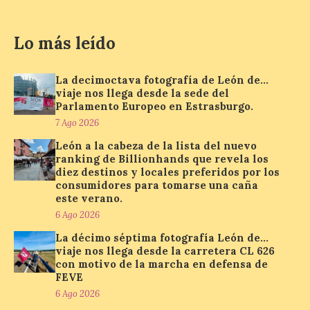
7 Ago 2026
Lo más leído
Se trata de un visor web
que permite conocer la
posición exacta del Sol y
La decimoctava fotografía de León de…
así localizar el lugar ideal
viaje nos llega desde la sede del
para observar el eclipse
Parlamento Europeo en Estrasburgo.
solar del 12 de agosto de 2026 sin
obstáculos. El visor es una herramienta a
7 Ago 2026
la […]
León a la cabeza de la lista del nuevo
ranking de Billionhands que revela los
diez destinos y locales preferidos por los
consumidores para tomarse una caña
Paradores renueva su
este verano.
compromiso con La Vuelta
como patrocinador oficial
6 Ago 2026
La décimo séptima fotografía León de…
7 Ago 2026
viaje nos llega desde la carretera CL 626
con motivo de la marcha en defensa de
FEVE
La cadena hotelera pública
6 Ago 2026
volverá a estar presente
en la zona de descanso