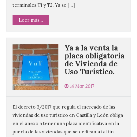
terminales T1 y T2. Ya se […]
Leer más...
Ya a la venta la
placa obligatoria
de Vivienda de
Vuelve la tradicional Feria
Uso Turístico.
de Dulces del Convento a
Gradefes
14 Mar 2017
7 Ago 2026
El decreto 3/2017 que regula el mercado de las
Tendrá lugar el 9 de
viviendas de uso turístico en Castilla y León obliga
agosto en los aledaños del
monasterio cisterciense
en el anexo a tener una placa identificativa en la
de Santa María la Real de
Gradefes. Una cita
puerta de las viviendas que se dedican a tal fin.
imprescindible para disfrutar de los