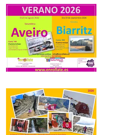
La Universidad de León
distribuye folletos con la
programación del evento
del eclipse solar que
organiza con la ESA y el
Ayuntamiento
7 Ago 2026
Los materiales ya pueden
recogerse gratuitamente
en la Oficina de
Información Turística de
León e incluyen, además
del programa del evento, una guía
práctica con recomendaciones
elaboradas por especialistas para
observar el eclipse con seguridad León, 7
de agosto de 2026. La programación […]