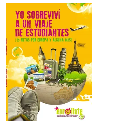
mes de vigencia
7 Ago 2026
Las personas que hayan
cumplido o cumplan 18
años en 2026 pueden
solicitar esta ayuda en la
web
https://bonoculturajoven.gob.es/ hasta el
31 de octubre. Desde este año, los 400
euros del Bono pueden utilizarse tanto
para consumir productos culturales como
[…]
El Gobierno de España
lanza un visor web para
localizar y disfrutar del
eclipse solar del 12 de
agosto con seguridad