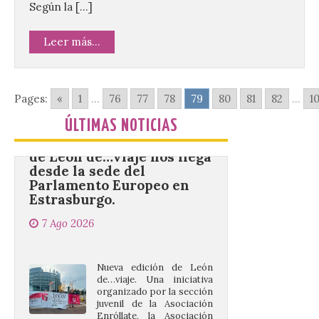
Según la […]
mejores dulces conventuales, tradición,
cultura y un ambiente único. El
Ayuntamiento de Gradefes, intentando
Leer más...
[…]
Pages:
«
1
...
76
77
78
79
80
81
82
...
1
La decimoctava fotografía
de León de…viaje nos llega
ÚLTIMAS NOTICIAS
desde la sede del
Parlamento Europeo en
Estrasburgo.
7 Ago 2026
Nueva edición de León
de…viaje. Una iniciativa
organizado por la sección
juvenil de la Asociación
Enróllate, la Asociación
Conceyu País Llionés y el Diario de
Turismo, Ocio e Información para
jóvenes “Enredando.info”. . La