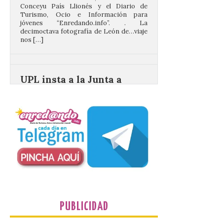
decimoctava fotografía de León de…viaje
nos […]
UPL insta a la Junta a
actuar para salvar el
castillo del Asmesnal, un
BIC en estado de ruina
7 Ago 2026
Un Bien de Interés
Cultural abandonado
desde 1949. Los
procuradores leonesistas
plantean que la Junta
contacte cuanto antes con los
propietarios para exigirles medidas
inmediatas que frenen el deterioro y el
riesgo de colapso. Los procuradores de
Unión del Pueblo […]
PUBLICIDAD