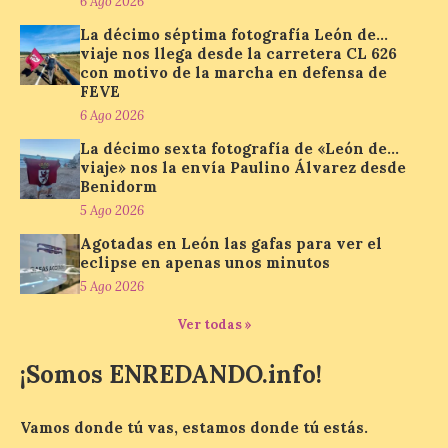
6 Ago 2026
Además, se celebrarán
La décimo séptima fotografía León de…
nuevas visitas guiadas de
viaje nos llega desde la carretera CL 626
‘Paseo entre centrales.
con motivo de la marcha en defensa de
Un recorrido entre La
FEVE
Fábrica de Luz. Museo de
la Energía (antigua central térmica de la
6 Ago 2026
Minero Siderúrgica de Ponferrada –
MSP) y La Térmica Cultural (antigua
La décimo sexta fotografía de «León de…
central de Compostilla […]
viaje» nos la envía Paulino Álvarez desde
Benidorm
5 Ago 2026
El estreno absoluto de la
Agotadas en León las gafas para ver el
obra “De indis. Por favor,
eclipse en apenas unos minutos
firme aquí” y la música del
5 Ago 2026
grupo Carrion Folk,
protagonizan la oferta
Ver todas »
cultural de este fin de
semana dentro del
¡Somos ENREDANDO.info!
programa Salamanca
Plazas y Patios
Vamos donde tú vas, estamos donde tú estás.
7 Ago 2026