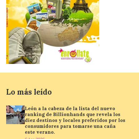
7 Ago 2026
La agrupación zamorana
ha logrado una Medalla de
Honor con Distinción, el
segundo puesto en la
clasificación general y la
Mención de Honor a la mejor
interpretación en el World Music Contest
celebrado en Kerkrade. Más de la mitad
de […]
Lo más leído
La Térmica Cultural y La
Fábrica de Luz. Museo de
la Energía de Ponferrada
León a la cabeza de la lista del nuevo
publican su agenda para
ranking de Billionhands que revela los
este fin de semana
diez destinos y locales preferidos por los
consumidores para tomarse una caña
7 Ago 2026
este verano.