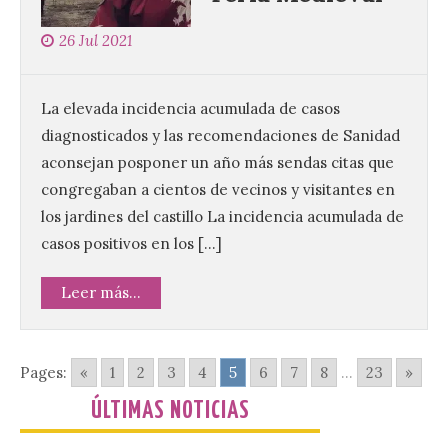
26 Jul 2021
Nueva edición de León de…viaje. Una
iniciativa organizado por la sección
juvenil de la Asociación Enróllate, la
Asociación Conceyu País Llionés y el
La elevada incidencia acumulada de casos
Diario de Turismo, Ocio e Información
para jóvenes “Enredando.info”. . La
diagnosticados y las recomendaciones de Sanidad
decimoctava fotografía de León de…viaje
aconsejan posponer un año más sendas citas que
nos […]
congregaban a cientos de vecinos y visitantes en
los jardines del castillo La incidencia acumulada de
UPL insta a la Junta a
casos positivos en los […]
actuar para salvar el
castillo del Asmesnal, un
Leer más...
BIC en estado de ruina
7 Ago 2026
Pages:
«
1
2
3
4
5
6
7
8
...
23
»
Un Bien de Interés
ÚLTIMAS NOTICIAS
Cultural abandonado
desde 1949. Los