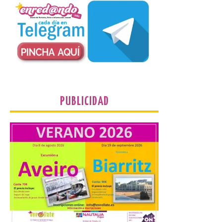
León e incluyen, además
del programa del evento, una guía
práctica con recomendaciones
elaboradas por especialistas para
observar el eclipse con seguridad León, 7
de agosto de 2026. La programación […]
El Gobierno de España
lanza un visor web para
PUBLICIDAD
localizar y disfrutar del
eclipse solar del 12 de
agosto con seguridad
7 Ago 2026
Se trata de un visor web
que permite conocer la
posición exacta del Sol y
así localizar el lugar ideal
para observar el eclipse
solar del 12 de agosto de 2026 sin
obstáculos. El visor es una herramienta a