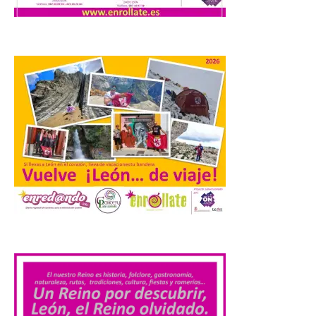
la […]
El eclipse genera un boom
de reservas hoteleras y
precios desorbitados,
según SiteMinder
7 Ago 2026
Asturias lidera el impacto
del fenómeno, con el
mayor aumento en
reservas, precios y
antelación de compra. El
.
auge de la demanda redefine la
planificación: reservas más anticipadas y
estancias más breves en torno al evento.
Madrid, 7 agosto de […]