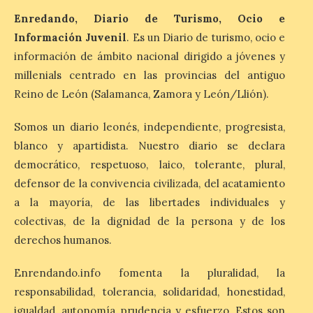
Enredando, Diario de Turismo, Ocio e
El programa cultural
Información Juvenil
. Es un Diario de turismo, ocio e
Salamanca Plazas y Patios
información de ámbito nacional dirigido a jóvenes y
continúa este fin de
semana con propuestas
millenials centrado en las provincias del antiguo
de teatro y música. En el
Patio Chico está previsto el estreno
Reino de León (Salamanca, Zamora y León/Llión).
absoluto de “De indis. Por favor, firme
aquí”, una producción de la compañía
Somos un diario leonés, independiente, progresista,
salmantina […]
blanco y apartidista. Nuestro diario se declara
democrático, respetuoso, laico, tolerante, plural,
Ciclo “Mujeres en la
defensor de la convivencia civilizada, del acatamiento
Historia y la
a la mayoría, de las libertades individuales y
Peregrinación”, en
colectivas, de la dignidad de la persona y de los
Benavides de Órbigo.
derechos humanos.
7 Ago 2026
Enrendando.info fomenta la pluralidad, la
responsabilidad, tolerancia, solidaridad, honestidad,
Conferencia de Victorina
Alonso, sobre la
igualdad, autonomía, prudencia y esfuerzo. Estos son