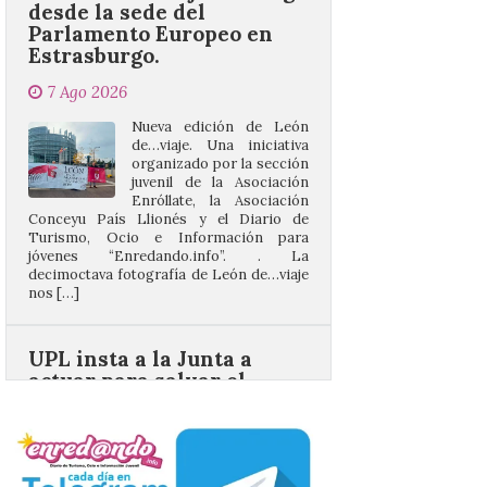
7 Ago 2026
Nueva edición de León
de…viaje. Una iniciativa
organizado por la sección
juvenil de la Asociación
Enróllate, la Asociación
Conceyu País Llionés y el Diario de
Turismo, Ocio e Información para
jóvenes “Enredando.info”. . La
decimoctava fotografía de León de…viaje
nos […]
UPL insta a la Junta a
actuar para salvar el
castillo del Asmesnal, un
BIC en estado de ruina
7 Ago 2026
Un Bien de Interés
Cultural abandonado
desde 1949. Los