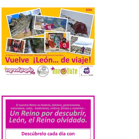
elaboradas por especialistas para
observar el eclipse con seguridad León, 7
de agosto de 2026. La programación […]
Laciana comienza su
programación para
disfrutar el eclipse total
del 12 de agosto
7 Ago 2026
Durante los días 1 y 2 de
agosto, tanto el público
infantil como el adulto
.
pudo disfrutar de un
planetario que se instaló
en el polideportivo municipal, con pases
de mañana dedicados preferentemente al
público infantil y, el resto del […]
Más de 200.000 jóvenes
nacidos en 2008 ya han
solicitado el Bono Cultural