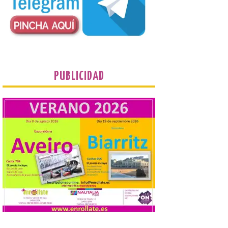
procuradores leonesistas
plantean que la Junta
contacte cuanto antes con los
propietarios para exigirles medidas
inmediatas que frenen el deterioro y el
riesgo de colapso. Los procuradores de
Unión del Pueblo […]
PUBLICIDAD
La Universidad de León
distribuye folletos con la
programación del evento
del eclipse solar que
organiza con la ESA y el
Ayuntamiento
7 Ago 2026
Los materiales ya pueden
recogerse gratuitamente
en la Oficina de
Información Turística de
León e incluyen, además
del programa del evento, una guía
práctica con recomendaciones