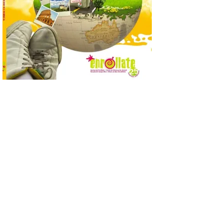
Se trata de un visor web
que permite conocer la
posición exacta del Sol y
así localizar el lugar ideal
para observar el eclipse
solar del 12 de agosto de 2026 sin
obstáculos. El visor es una herramienta a
la […]
Paradores renueva su
compromiso con La Vuelta
como patrocinador oficial
7 Ago 2026
La cadena hotelera pública
volverá a estar presente
en la zona de descanso
junto al control de firmas
y, como novedad, en el
Leaders Lounge, dos espacios exclusivos
para los ciclistas. El recorrido de La
Vuelta discurrirá junto a 17 […]