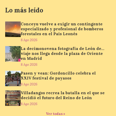
8 Ago 2026
Lo más leído
Conceyu vuelve a exigir un contingente
Nueva edición de León
de…viaje. Una iniciativa
especializado y profesional de bomberos
organizado por la sección
forestales en el País Leonés
juvenil de la Asociación
8 Ago 2026
Enróllate, la Asociación
Conceyu País Llionés y el Diario de
La decimonovena fotografía de León de…
Turismo, Ocio e Información para
viaje nos llega desde la plaza de Oriente
jóvenes “Enredando.info”. Pilar Aller Aller
en Madrid
nos envía la décimo […]
8 Ago 2026
Pasen y vean: Gordoncillo celebra el
XXIV festival de payasos
Los minerales y sus usos
más comunes centran la
8 Ago 2026
nueva exposición del
Villadangos recrea la batalla en el que se
Museo de la Siderurgia y
decidió el futuro del Reino de León
la Minería de Sabero
8 Ago 2026
8 Ago 2026
Ver todas »