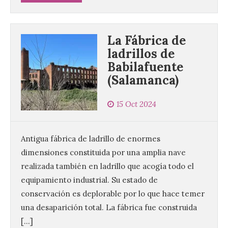
La Fábrica de
ladrillos de
Babilafuente
(Salamanca)
La UPSA impulsa la
15 Oct 2024
creación musical con el I
Concurso Internacional de
Composición Coral Sacra
Antigua fábrica de ladrillo de enormes
8 Ago 2026
dimensiones constituida por una amplia nave
realizada también en ladrillo que acogía todo el
equipamiento industrial. Su estado de
Este certamen,
promovido por el Instituto
conservación es deplorable por lo que hace temer
Universitario de Música
Sacra de la Universidad
una desaparición total. La fábrica fue construida
Pontificia de Salamanca
[…]
(UPSA), premiará composiciones