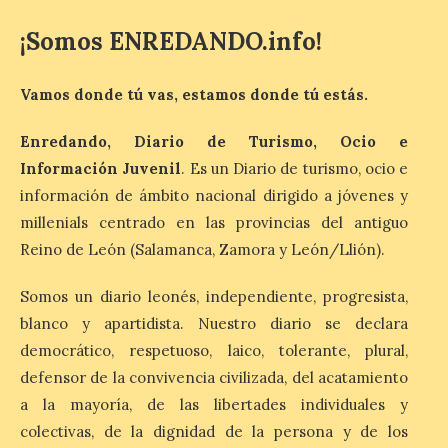
¡Somos ENREDANDO.info!
La exposición que se
inaugurará el sábado día 8
de agosto a las doce y
media de la mañana,
Vamos donde tú vas, estamos donde tú estás.
durante la ‘Feria de
minerales, rocas y fósiles de Castilla y
León’, podrá visitarse hasta finales del
Enredando, Diario de Turismo, Ocio e
mes de noviembre, con […]
Información Juvenil
. Es un Diario de turismo, ocio e
información de ámbito nacional dirigido a jóvenes y
millenials centrado en las provincias del antiguo
La Bañeza inicia sus
Reino de León (Salamanca, Zamora y León/Llión).
fiestas con el pregón a
cargo de Arturo Martínez
Matilla
Somos un diario leonés, independiente, progresista,
blanco y apartidista. Nuestro diario se declara
8 Ago 2026
democrático, respetuoso, laico, tolerante, plural,
defensor de la convivencia civilizada, del acatamiento
El Ayuntamiento de La
a la mayoría, de las libertades individuales y
Bañeza designa a Arturo
Martínez Matilla como
colectivas, de la dignidad de la persona y de los
pregonero de las Fiestas