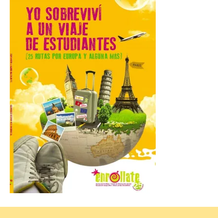
Gijon prohíbe el baño en
San Lorenzo, Poniente y
Arbeyal el día del eclipse a
partir de las 19.00 horas.
8 Ago 2026
Incide en que el eclipse se
verá desde múltiples
puntos de la ciudad, por lo
que no será necesario
desplazarse y se
recomienda no acudir a Gijón/Xixón en
coche ni usarlo ese día. Los accesos a
la Campa Torres y La […]
La decimonovena
fotografía de León de…
viaje nos llega desde la
plaza de Oriente en
Madrid