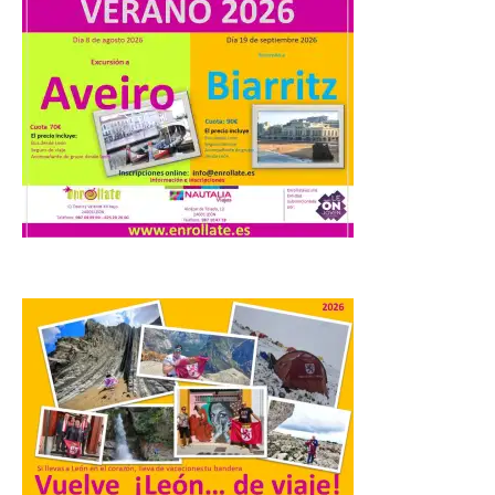
Turismo de Extremadura
impulsa nuevas
iniciativas relacionadas
con el trío de eclipses para
afianzar a Extremadura
como referente en
astroturismo
8 Ago 2026
Extremadura cuenta con
uno de los cielos
estrellados con menor
contaminación lumínica
de Europa, un recurso
natural que permite disfrutar de
actividades de astroturismo durante todo
el año. La Dirección General de Turismo
ha puesto en marcha diversas iniciativas
relacionadas […]