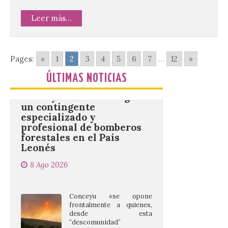
inéditas, destinadas a coro, con un
premio de 3.000 euros. Las candidaturas
Leer más...
podrán presentarse hasta el 30 de
noviembre. La Universidad, a […]
Pages:
«
1
2
3
4
5
6
7
...
12
»
Conceyu vuelve a exigir
ÚLTIMAS NOTICIAS
un contingente
especializado y
profesional de bomberos
forestales en el País
Leonés
8 Ago 2026
Conceyu «se opone
frontalmente a quienes,
desde esta
“descomunidad”
antinatural, artificial e
híbrida de Castilla y León, niegan el
cambio climático y anteponen el fomento