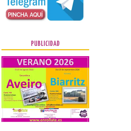
Presentación del Libro
“Va de Monjas”, de José
Fernando Cornejo. Apertura de una doble
exposición de fotografía. Este viernes, 7
de agosto, a las 20,00 horas, en el
auditorio de Benavides de […]
Food trucks y música en
PUBLICIDAD
Valencia de Don Juan en
una nueva edición de
Castle Food 2026
7 Ago 2026
Castle Food combina la
música en directo con
food trucks y tiendas de
market esperando atraer
a miles de personas. La
localidad leonesa de Valencia de Don Juan
sigue adelante con su calendario de
eventos veraniegos para este año 2026.
[…]