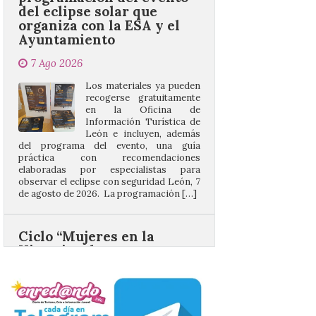
7 Ago 2026
Los materiales ya pueden
recogerse gratuitamente
en la Oficina de
Información Turística de
León e incluyen, además
del programa del evento, una guía
práctica con recomendaciones
elaboradas por especialistas para
observar el eclipse con seguridad León, 7
de agosto de 2026. La programación […]
Ciclo “Mujeres en la
Historia y la
Peregrinación”, en
Benavides de Órbigo.
7 Ago 2026
Conferencia de Victorina
Alonso, sobre la
peregrinación femenina.