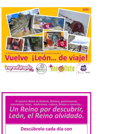
La Comisión actualiza su
programa insignia de
prácticas Blue Book,
abriéndolo a titulados de
EFP
6 Ago 2026
Las solicitudes estarán
abiertas del 22 de julio al 4
de septiembre de 2026.
Bruselas, 6 de agosto de
2026.- La Comisión
Europea ha actualizado las normas de su
.
programa de prácticas, estableciendo un
marco único modernizado que hace que el
programa […]
Despega el primer avión
de Iberia con wifi de alta
velocidad gratuito de
Starlink