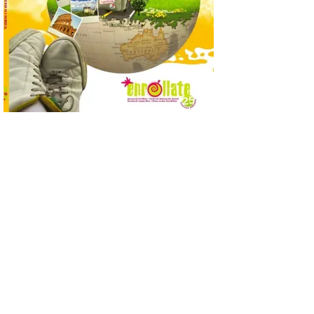
Industria, Universidades,
Empleo y Comercio
destina 8,75 millones de
euros al programa JOVEL
2026, cofinanciado por el Fondo Social
Europeo Plus (FSE+), para favorecer la
contratación temporal de 300 jóvenes
desempleados inscritos en el Sistema
Nacional de […]
En la Comarca de Liébana
tienes 6 rincones únicos
para ver el Eclipse de Sol
6 Ago 2026
Miradores naturales,
pueblos con alma y
paisajes de leyenda
convierten la Comarca de
Liébana en uno de los
destinos más bonitos para disfrutar de
este fenómeno astronómico único. Un
eclipse total de sol será visible en la