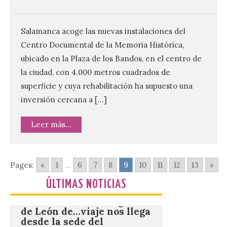
Gradefes
7 Ago 2026
Salamanca acoge las nuevas instalaciones del
Centro Documental de la Memoria Histórica,
Tendrá lugar el 9 de
ubicado en la Plaza de los Bandos, en el centro de
agosto en los aledaños del
la ciudad, con 4.000 metros cuadrados de
monasterio cisterciense
de Santa María la Real de
superficie y cuya rehabilitación ha supuesto una
Gradefes. Una cita
inversión cercana a […]
imprescindible para disfrutar de los
mejores dulces conventuales, tradición,
cultura y un ambiente único. El
Leer más...
Ayuntamiento de Gradefes, intentando
[…]
Pages:
«
1
...
6
7
8
9
10
11
12
13
»
La decimoctava fotografía
de León de…viaje nos llega
ÚLTIMAS NOTICIAS
desde la sede del
Parlamento Europeo en
Estrasburgo.