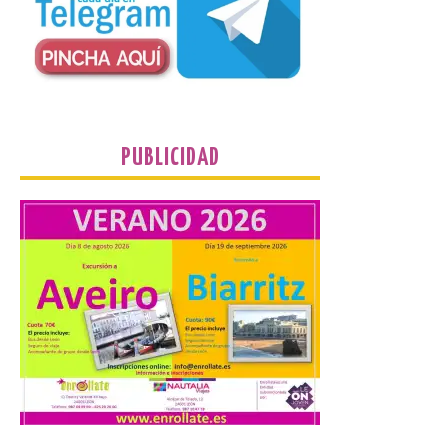
Un Bien de Interés
Cultural abandonado
desde 1949. Los
procuradores leonesistas
plantean que la Junta
contacte cuanto antes con los
propietarios para exigirles medidas
inmediatas que frenen el deterioro y el
riesgo de colapso. Los procuradores de
PUBLICIDAD
Unión del Pueblo […]
La Universidad de León
distribuye folletos con la
programación del evento
del eclipse solar que
organiza con la ESA y el
Ayuntamiento
7 Ago 2026
Los materiales ya pueden