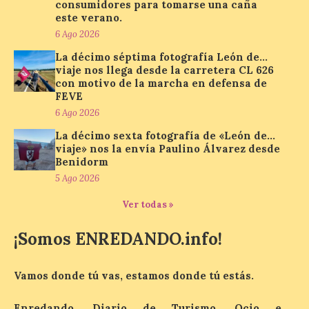
consumidores para tomarse una caña
Paradores renueva su
este verano.
compromiso con La Vuelta
6 Ago 2026
como patrocinador oficial
La décimo séptima fotografía León de…
7 Ago 2026
viaje nos llega desde la carretera CL 626
con motivo de la marcha en defensa de
FEVE
La cadena hotelera pública
6 Ago 2026
volverá a estar presente
en la zona de descanso
La décimo sexta fotografía de «León de…
junto al control de firmas
viaje» nos la envía Paulino Álvarez desde
y, como novedad, en el
Benidorm
Leaders Lounge, dos espacios exclusivos
5 Ago 2026
para los ciclistas. El recorrido de La
Vuelta discurrirá junto a 17 […]
Ver todas »
¡Somos ENREDANDO.info!
Última llamada: Eclipse
total del 12 de agosto.
Dónde alojarse y a qué
Vamos donde tú vas, estamos donde tú estás.
precio
Enredando, Diario de Turismo, Ocio e