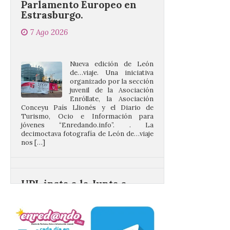
7 Ago 2026
Nueva edición de León
de…viaje. Una iniciativa
organizado por la sección
juvenil de la Asociación
Enróllate, la Asociación
Conceyu País Llionés y el Diario de
Turismo, Ocio e Información para
jóvenes “Enredando.info”. . La
decimoctava fotografía de León de…viaje
nos […]
UPL insta a la Junta a
actuar para salvar el
castillo del Asmesnal, un
BIC en estado de ruina
7 Ago 2026