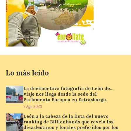
[…]
El Gobierno de España
lanza un visor web para
localizar y disfrutar del
eclipse solar del 12 de
agosto con seguridad
7 Ago 2026
Lo más leído
Se trata de un visor web
que permite conocer la
La decimoctava fotografía de León de…
posición exacta del Sol y
viaje nos llega desde la sede del
así localizar el lugar ideal
para observar el eclipse
Parlamento Europeo en Estrasburgo.
solar del 12 de agosto de 2026 sin
7 Ago 2026
obstáculos. El visor es una herramienta a
la […]
León a la cabeza de la lista del nuevo
ranking de Billionhands que revela los
diez destinos y locales preferidos por los