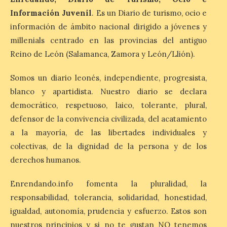
7 Ago 2026
Información Juvenil
. Es un Diario de turismo, ocio e
información de ámbito nacional dirigido a jóvenes y
León es la provincia más
millenials centrado en las provincias del antiguo
económica (116€/noche),
pero también una de las
Reino de León (Salamanca, Zamora y León/Llión).
más agotadas: solo un 4%
de alojamientos libres.
Zamora, Palencia y Álava son las
Somos un diario leonés, independiente, progresista,
provincias con menos margen: apenas un
blanco y apartidista. Nuestro diario se declara
1% de los alojamientos siguen libres para
esas […]
democrático, respetuoso, laico, tolerante, plural,
defensor de la convivencia civilizada, del acatamiento
a la mayoría, de las libertades individuales y
El eclipse genera un boom
colectivas, de la dignidad de la persona y de los
de reservas hoteleras y
derechos humanos.
precios desorbitados,
según SiteMinder
Enrendando.info fomenta la pluralidad, la
7 Ago 2026
responsabilidad, tolerancia, solidaridad, honestidad,
igualdad, autonomía, prudencia y esfuerzo. Estos son
Asturias lidera el impacto
nuestros principios y si no te gustan NO tenemos