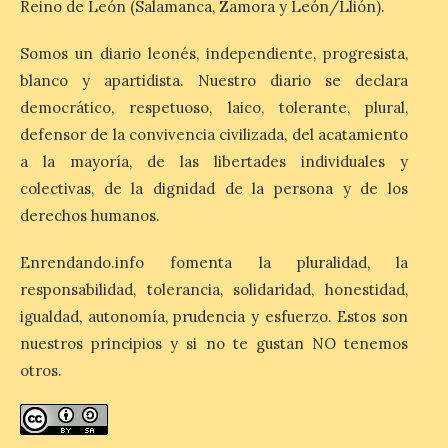
Reino de León (Salamanca, Zamora y León/Llión).
La muestra, que podrá
Somos un diario leonés, independiente, progresista,
contemplarse hasta el
próximo 4 de octubre,
blanco y apartidista. Nuestro diario se declara
plantea tanto los temas
democrático, respetuoso, laico, tolerante, plural,
que más preocupaban y
fascinaban a este autor de talla
defensor de la convivencia civilizada, del acatamiento
internacional como las múltiples técnicas
a la mayoría, de las libertades individuales y
que usó y sus sólidos vínculos con la
Montaña Occidental. […]
colectivas, de la dignidad de la persona y de los
derechos humanos.
Más de 10.000 personas
Enrendando.info fomenta la pluralidad, la
han visitado las
responsabilidad, tolerancia, solidaridad, honestidad,
exposiciones ‘Alma de
igualdad, autonomía, prudencia y esfuerzo. Estos son
América. Arte y mito
precolombino’ y ‘Mundus
nuestros principios y si no te gustan NO tenemos
Novus’ en la Sala de San
otros.
Eloy
8 Ago 2026