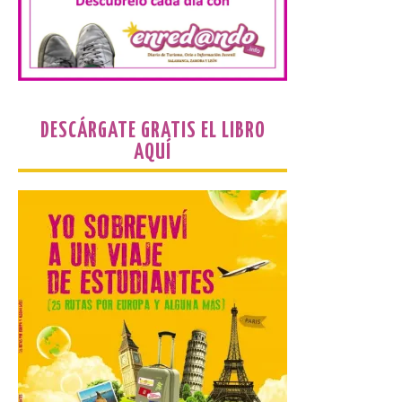
La Bañeza inicia sus
fiestas con el pregón a
cargo de Arturo Martínez
Matilla
DESCÁRGATE GRATIS EL LIBRO
8 Ago 2026
AQUÍ
El Ayuntamiento de La
Bañeza designa a Arturo
Martínez Matilla como
pregonero de las Fiestas
2026. Tendrá lugar este
sábado 8 de agosto a las 21,00 horas en el
teatro municipal de La Bañeza. El
comunicador astorgano Arturo Martínez
Matilla, […]
La I Feria de la Cerveza