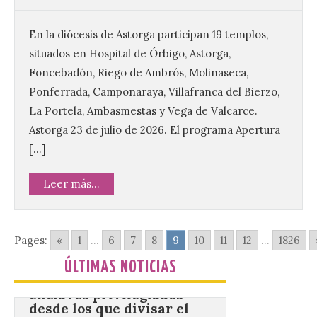
público y evitar el
vehículo privado para el
eclipse
En la diócesis de Astorga participan 19 templos,
8 Ago 2026
situados en Hospital de Órbigo, Astorga,
Foncebadón, Riego de Ambrós, Molinaseca,
Ponferrada, Camponaraya, Villafranca del Bierzo,
El TUS cuenta con líneas
que llegan a la zona en
La Portela, Ambasmestas y Vega de Valcarce.
puntos como el faro de
Astorga 23 de julio de 2026. El programa Apertura
Cabo Mayor, Cueto,
Corbanera o Ciriego y
[…]
reforzará la movilidad con un servicio
especial de lanzaderas desde el PCTCAN
a Ciriego. El Ayuntamiento de […]
Leer más...
Cabárceno prepara tres
Pages:
«
1
...
6
7
8
9
10
11
12
...
1826
enclaves privilegiados
desde los que divisar el
ÚLTIMAS NOTICIAS
eclipse solar del 12 de
agosto