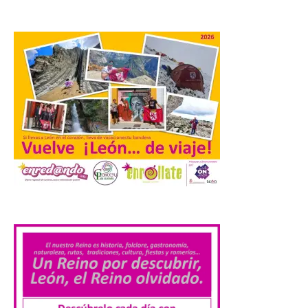
Conceyu País Llionés y el Diario de
Turismo, Ocio e Información para
jóvenes “Enredando.info”. Pilar Aller Aller
nos envía la décimo […]
Los minerales y sus usos
más comunes centran la
nueva exposición del
Museo de la Siderurgia y
la Minería de Sabero
8 Ago 2026
.
La exposición que se
inaugurará el sábado día 8
de agosto a las doce y
media de la mañana,
durante la ‘Feria de
minerales, rocas y fósiles de Castilla y
León’, podrá visitarse hasta finales del
mes de noviembre, con […]