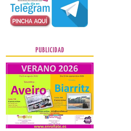
Incide en que el eclipse se
verá desde múltiples
puntos de la ciudad, por lo
que no será necesario
desplazarse y se
recomienda no acudir a Gijón/Xixón en
coche ni usarlo ese día. Los accesos a
la Campa Torres y La […]
PUBLICIDAD
La decimonovena
fotografía de León de…
viaje nos llega desde la
plaza de Oriente en
Madrid
8 Ago 2026
Nueva edición de León
de…viaje. Una iniciativa
organizado por la sección
juvenil de la Asociación
Enróllate, la Asociación