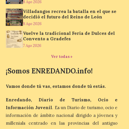
8 Ago 2026
8 Ago 2026
Villadangos recrea la batalla en el que se
decidió el futuro del Reino de León
El Ministerio de
8 Ago 2026
Agricultura, Pesca y
Vuelve la tradicional Feria de Dulces del
Alimentación concede el
premio Alimentos de
Convento a Gradefes
España a los mejores
7 Ago 2026
jamones 2026. Jamón Serrano 24 – Monte
Nevado recibe el premio al mejor jamón
Ver todas »
serrano u otras figuras de calidad
reconocidas. Se han presentado […]
¡Somos ENREDANDO.info!
Las salas del antiguo
Vamos donde tú vas, estamos donde tú estás.
ayuntamiento de
Cabrillanes (Babia) acogen
Enredando, Diario de Turismo, Ocio e
la muestra ‘Eduardo
Información Juvenil
. Es un Diario de turismo, ocio e
Arroyo en la colección del
ILC’
información de ámbito nacional dirigido a jóvenes y
millenials centrado en las provincias del antiguo
8 Ago 2026