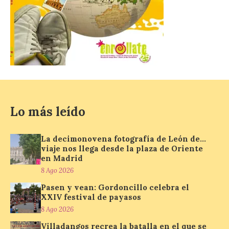
Más de 10.000 personas
han visitado las
exposiciones ‘Alma de
América. Arte y mito
precolombino’ y ‘Mundus
Novus’ en la Sala de San
Eloy
8 Ago 2026
Lo más leído
Ambas exposiciones se
podrán visitar hasta el 30
de agosto y la entrada es
La decimonovena fotografía de León de…
gratuita. El horario de
apertura es de martes a
viaje nos llega desde la plaza de Oriente
domingo, de 11:30 a 13:30 horas y de 18:00
en Madrid
a 21:00 horas. La Sala de San Eloy […]
8 Ago 2026
Pasen y vean: Gordoncillo celebra el
XXIV festival de payasos
Pasen y vean: Gordoncillo
8 Ago 2026
celebra el XXIV festival de
payasos
Villadangos recrea la batalla en el que se