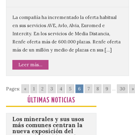
plaza de Oriente en
Madrid
La compañía ha incrementado la oferta habitual
8 Ago 2026
en sus servicios AVE, Avlo, Alvia, Euromed e
Intercity. En los servicios de Media Distancia,
Nueva edición de León
Renfe oferta más de 600.000 plazas. Renfe oferta
de…viaje. Una iniciativa
organizado por la sección
más de un millón y medio de plazas en sus […]
juvenil de la Asociación
Enróllate, la Asociación
Conceyu País Llionés y el Diario de
Leer más...
Turismo, Ocio e Información para
jóvenes “Enredando.info”. Pilar Aller Aller
nos envía la décimo […]
Pages:
«
1
2
3
4
5
6
7
8
9
...
30
»
ÚLTIMAS NOTICIAS
Los minerales y sus usos
más comunes centran la
nueva exposición del
Museo de la Siderurgia y
la Minería de Sabero