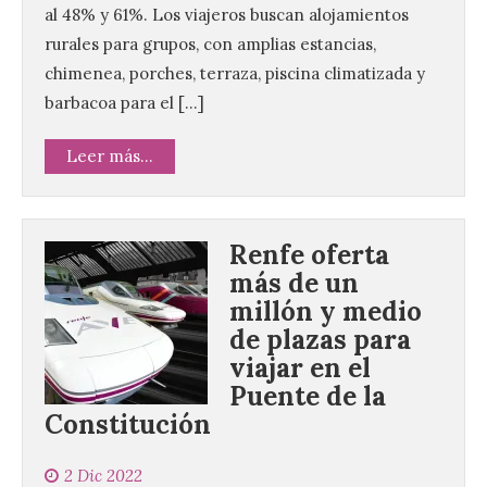
al 48% y 61%. Los viajeros buscan alojamientos
rurales para grupos, con amplias estancias,
chimenea, porches, terraza, piscina climatizada y
barbacoa para el […]
Leer más...
Renfe oferta
más de un
millón y medio
de plazas para
viajar en el
Puente de la
Constitución
La decimonovena
fotografía de León de…
viaje nos llega desde la
2 Dic 2022