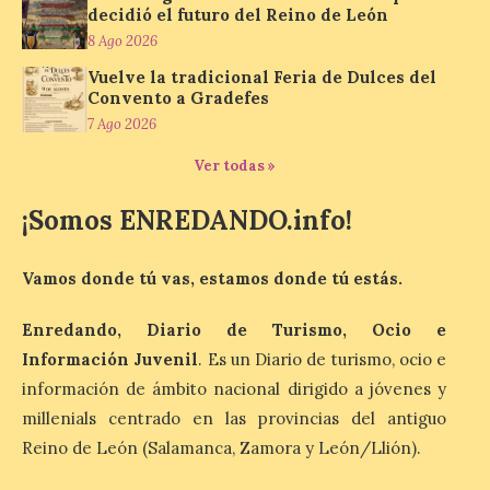
decidió el futuro del Reino de León
8 Ago 2026
8 Ago 2026
Vuelve la tradicional Feria de Dulces del
Convento a Gradefes
La información en la web
del Ayuntamiento sobre
7 Ago 2026
este evento es del año
2022 y la de su página de
Ver todas »
turismo de 2025 La firme
apuesta cultural que en las últimas
décadas viene desarrollando Gordoncillo,
¡Somos ENREDANDO.info!
tiene un momento culminante en […]
Vamos donde tú vas, estamos donde tú estás.
Villadangos recrea la
Enredando, Diario de Turismo, Ocio e
batalla en el que se
decidió el futuro del Reino
Información Juvenil
. Es un Diario de turismo, ocio e
de León
información de ámbito nacional dirigido a jóvenes y
millenials centrado en las provincias del antiguo
8 Ago 2026
Reino de León (Salamanca, Zamora y León/Llión).
Una de las novedades de