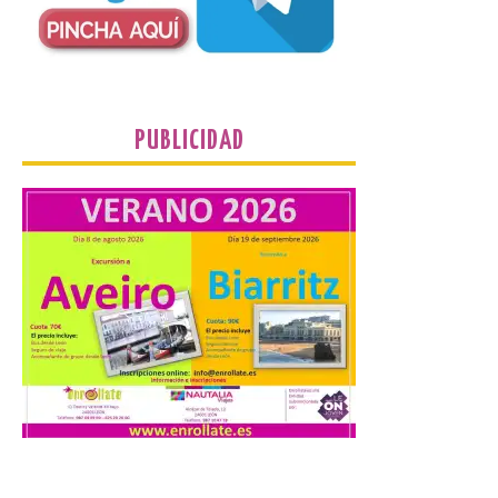
Martínez Matilla como
pregonero de las Fiestas
2026. Tendrá lugar este
sábado 8 de agosto a las 21,00 horas en el
teatro municipal de La Bañeza. El
comunicador astorgano Arturo Martínez
Matilla, […]
PUBLICIDAD
La I Feria de la Cerveza
Artesana de Astorga
arranca con una gran
acogida del público
8 Ago 2026
La inauguración contó
con la presencia del
alcalde de Astorga, José
Luis Nieto, que se acercó
hasta la feria acompañado
por el organizador de la iniciativa, Isaac
Cancillo Carro. Astorga, 8 de agosto de