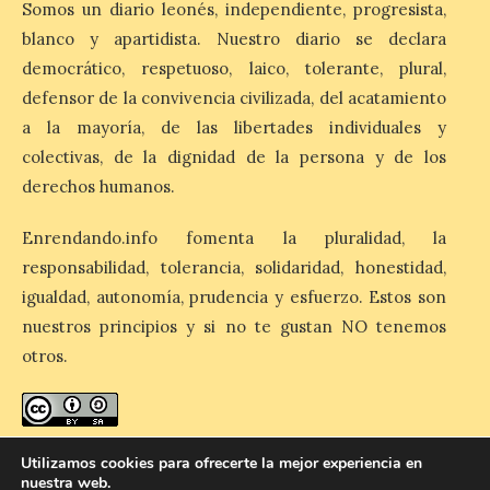
Somos un diario leonés, independiente, progresista,
esta edición de la Batalla
de Villadangos es el plato
blanco y apartidista. Nuestro diario se declara
principal del Menú, un
democrático, respetuoso, laico, tolerante, plural,
cordero asado al fuego y
las brasas in situ durante 5 horas. . Los
defensor de la convivencia civilizada, del acatamiento
días 7, 8 y 9 de este […]
a la mayoría, de las libertades individuales y
colectivas, de la dignidad de la persona y de los
derechos humanos.
Vuelve la tradicional Feria
de Dulces del Convento a
Gradefes
Enrendando.info fomenta la pluralidad, la
responsabilidad, tolerancia, solidaridad, honestidad,
7 Ago 2026
igualdad, autonomía, prudencia y esfuerzo. Estos son
nuestros principios y si no te gustan NO tenemos
Tendrá lugar el 9 de
otros.
agosto en los aledaños del
monasterio cisterciense
de Santa María la Real de
Gradefes. Una cita
imprescindible para disfrutar de los
enredando.info está bajo
licencia de Creative Commons
mejores dulces conventuales, tradición,
Utilizamos cookies para ofrecerte la mejor experiencia en
cultura y un ambiente único. El
nuestra web.
Reconocimiento-CompartirIgual 4.0 Internacional
.