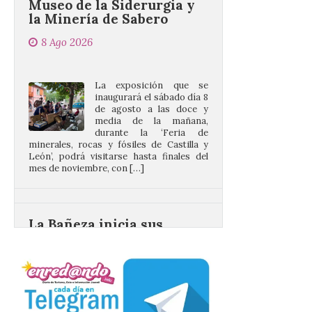
8 Ago 2026
La exposición que se
inaugurará el sábado día 8
de agosto a las doce y
media de la mañana,
durante la ‘Feria de
minerales, rocas y fósiles de Castilla y
León’, podrá visitarse hasta finales del
mes de noviembre, con […]
La Bañeza inicia sus
fiestas con el pregón a
cargo de Arturo Martínez
Matilla
8 Ago 2026
El Ayuntamiento de La
Bañeza designa a Arturo