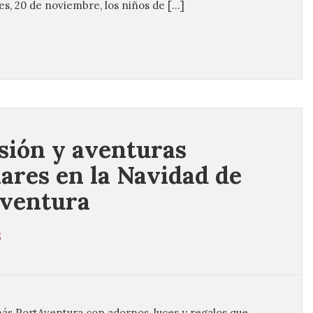
es, 20 de noviembre, los niños de […]
sión y aventuras
iares en la Navidad de
ventura
5
más PortAventura con adornos, luces y regalos que