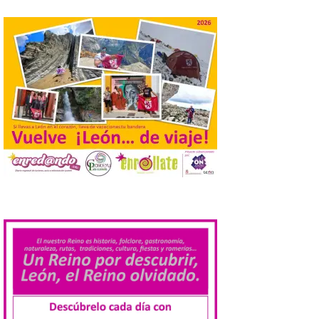
jóvenes “Enredando.info”. Eduardo
Morán nos envía desde la carretera […]
Camarzius fest: frente al
macroevento, un festival
cultural transformador
que apuesta por el legado.
6 Ago 2026
Los días 7, 8 y 9 de agosto
de 2026, Camarzana de
Tera volverá a convertirse
en punto de encuentro,
.
con la Villa Romana de
Orpheus. Vivimos un momento en el que la
música en directo mueve grandes
fenómenos de […]
El Ayuntamiento de
Cabrillanes analizará,
conforme a la legalidad, la