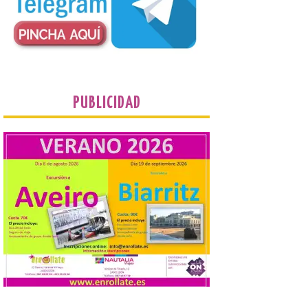
visión central, manchas en
el campo visual y
alteraciones en la
percepción de formas y colores. El
especialista en Oftalmología del Hospital
San Juan de Dios de León, Dr. Mahave
Ruiz, advierte de […]
PUBLICIDAD
La décimo séptima
fotografía León de…viaje
nos llega desde la
carretera CL 626 con
motivo de la marcha en
defensa de FEVE
6 Ago 2026
Nueva edición de León
de…viaje. Una iniciativa
organizado por la sección
juvenil de la Asociación
Enróllate, la Asociación
Conceyu País Llionés y el Diario de
Turismo, Ocio e Información para