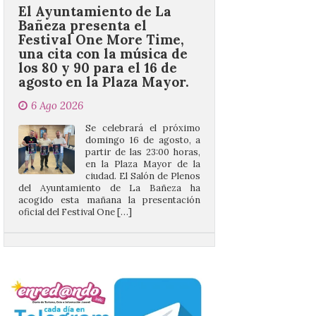
una cita con la música de
los 80 y 90 para el 16 de
agosto en la Plaza Mayor.
6 Ago 2026
Se celebrará el próximo
domingo 16 de agosto, a
partir de las 23:00 horas,
en la Plaza Mayor de la
ciudad. El Salón de Plenos
del Ayuntamiento de La Bañeza ha
acogido esta mañana la presentación
oficial del Festival One […]
“Mirar un eclipse sin
protección adecuada
puede causar daños
irreversibles en la retina”
6 Ago 2026
La retinopatía solar puede
provocar pérdida de