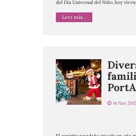
del Día Universal del Niño, hoy viern
Leer más...
Diver
famil
PortA
14 Nov 201
El espíritu navideño invade un año 