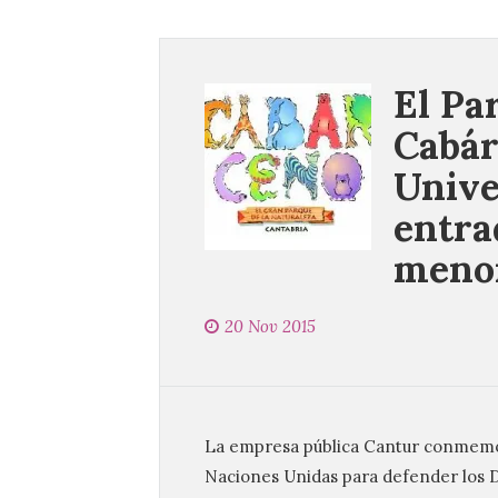
El Pa
Cabár
Unive
entra
menor
20 Nov 2015
La empresa pública Cantur conmemor
Naciones Unidas para defender los D