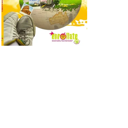
6 Ago 2026
La novena campaña
arqueológica centrará sus
trabajos en el estudio de la
organización urbana y la
vida cotidiana del poblado
y contará con la participación de
estudiantes del grado en Historia. La
excavación se complementará con
actividades de divulgación abiertas […]
El Mercado Medieval abre
sus puertas en La Bañeza
con más de 60 puestos y
un amplio programa de
animación.
6 Ago 2026
La programación
incorpora un amplio
calendario de actividades
de animación dirigidas a