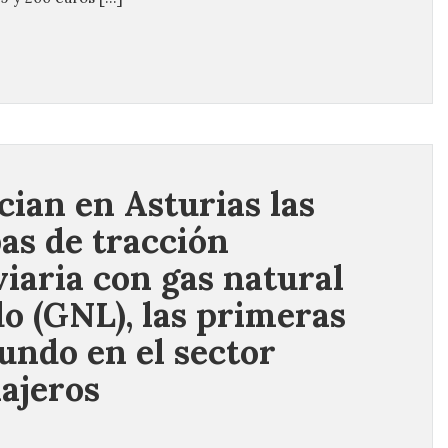
ician en Asturias las
as de tracción
viaria con gas natural
do (GNL), las primeras
undo en el sector
iajeros