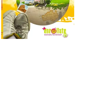
8 Ago 2026
Nueva edición de León
de…viaje. Una iniciativa
organizado por la sección
juvenil de la Asociación
Enróllate, la Asociación
Conceyu País Llionés y el Diario de
Turismo, Ocio e Información para
jóvenes “Enredando.info”. Pilar Aller Aller
nos envía la décimo […]
Los minerales y sus usos
más comunes centran la
nueva exposición del
Museo de la Siderurgia y
la Minería de Sabero
8 Ago 2026
La exposición que se
inaugurará el sábado día 8
de agosto a las doce y
media de la mañana,
durante la ‘Feria de