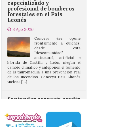
Leonés
8 Ago 2026
Conceyu «se opone
frontalmente a quienes,
desde esta
“descomunidad”
antinatural, artificial e
híbrida de Castilla y León, niegan el
cambio climático y anteponen el fomento
de la tauromaquia a una prevención real
de los incendios. Conceyu Pais Llionés
vuelve a […]
Santander aconseja acudir
a pie o en transporte
público y evitar el
vehículo privado para el
eclipse
8 Ago 2026
El TUS cuenta con líneas