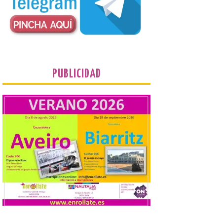
que llegan a la zona en
puntos como el faro de
Cabo Mayor, Cueto,
Corbanera o Ciriego y
reforzará la movilidad con un servicio
especial de lanzaderas desde el PCTCAN
a Ciriego. El Ayuntamiento de […]
PUBLICIDAD
Turismo de Extremadura
impulsa nuevas
iniciativas relacionadas
con el trío de eclipses para
afianzar a Extremadura
como referente en
astroturismo
8 Ago 2026
Extremadura cuenta con
uno de los cielos
estrellados con menor
contaminación lumínica
de Europa, un recurso
natural que permite disfrutar de