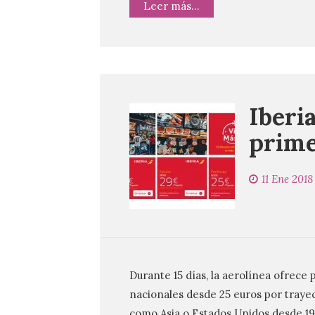
Leer más...
Iberia
prime
11 Ene 2018
Durante 15 días, la aerolínea ofrece 
nacionales desde 25 euros por trayec
como Asia o Estados Unidos desde 19