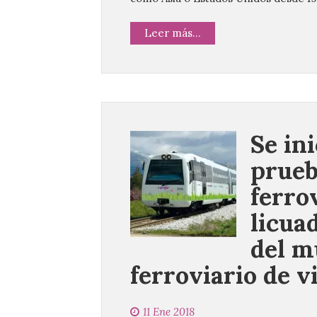
Leer más...
Se in
prueb
ferro
licua
del m
ferroviario de v
11 Ene 2018