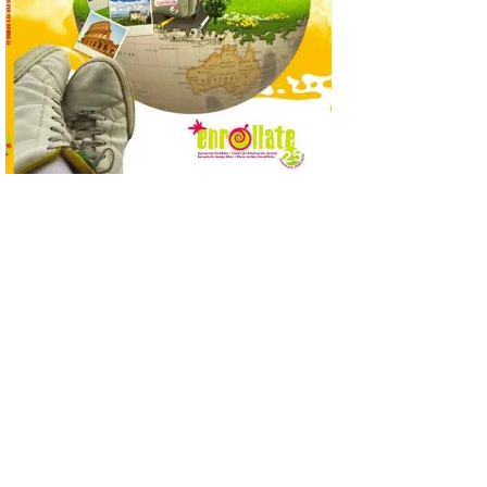
diez destinos y locales
preferidos por los
consumidores para
tomarse una caña este verano, con León y
Madrid a la cabeza de la lista. Salamanca
ocupa el noveno lugar. Los españoles
priorizan las […]
El Ayuntamiento de La
Bañeza presenta el
Festival One More Time,
una cita con la música de
los 80 y 90 para el 16 de
agosto en la Plaza Mayor.
6 Ago 2026
Se celebrará el próximo
domingo 16 de agosto, a
partir de las 23:00 horas,
en la Plaza Mayor de la
ciudad. El Salón de Plenos
del Ayuntamiento de La Bañeza ha
acogido esta mañana la presentación