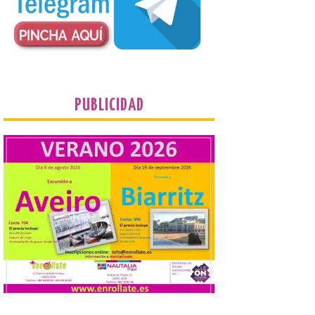
marco único modernizado que hace que el
programa […]
Despega el primer avión
de Iberia con wifi de alta
velocidad gratuito de
Starlink
PUBLICIDAD
6 Ago 2026
Iberia se convierte en la
primera aerolínea
española en ofrecer wifi a
bordo de Starlink, la
constelación de satélites
más avanzada del mundo, desarrollada
por SpaceX. La incorporación de esta
tecnología forma parte del compromiso
de Iberia con la innovación […]
La Junta promueve la
contratación temporal de
jóvenes desempleados