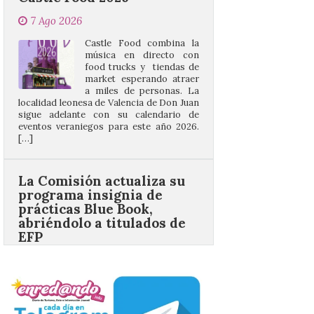
música en directo con
food trucks y tiendas de
market esperando atraer
a miles de personas. La
localidad leonesa de Valencia de Don Juan
sigue adelante con su calendario de
eventos veraniegos para este año 2026.
[…]
La Comisión actualiza su
programa insignia de
prácticas Blue Book,
abriéndolo a titulados de
EFP
6 Ago 2026
Las solicitudes estarán
abiertas del 22 de julio al 4
de septiembre de 2026.
Bruselas, 6 de agosto de
2026.- La Comisión
Europea ha actualizado las normas de su
programa de prácticas, estableciendo un