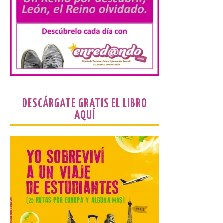
cultura y un ambiente único. El
Ayuntamiento de Gradefes, intentando
[…]
La decimoctava fotografía
de León de…viaje nos llega
desde la sede del
Parlamento Europeo en
Estrasburgo.
DESCÁRGATE GRATIS EL LIBRO
7 Ago 2026
AQUÍ
Nueva edición de León
de…viaje. Una iniciativa
organizado por la sección
juvenil de la Asociación
Enróllate, la Asociación
Conceyu País Llionés y el Diario de
Turismo, Ocio e Información para
jóvenes “Enredando.info”. . La
decimoctava fotografía de León de…viaje
nos […]