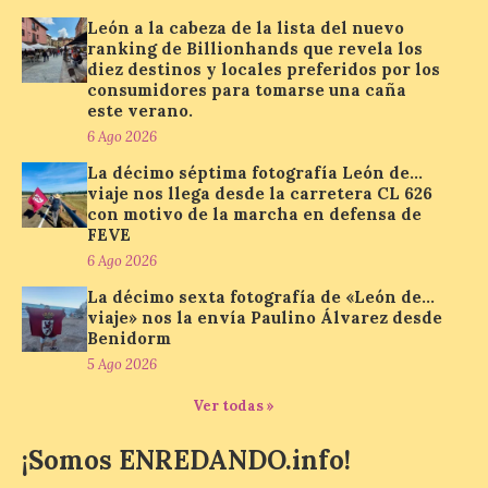
La Universidad de León
León a la cabeza de la lista del nuevo
distribuye folletos con la
ranking de Billionhands que revela los
programación del evento
diez destinos y locales preferidos por los
del eclipse solar que
consumidores para tomarse una caña
organiza con la ESA y el
este verano.
Ayuntamiento
6 Ago 2026
7 Ago 2026
La décimo séptima fotografía León de…
viaje nos llega desde la carretera CL 626
con motivo de la marcha en defensa de
Los materiales ya pueden
FEVE
recogerse gratuitamente
6 Ago 2026
en la Oficina de
Información Turística de
La décimo sexta fotografía de «León de…
León e incluyen, además
viaje» nos la envía Paulino Álvarez desde
del programa del evento, una guía
Benidorm
práctica con recomendaciones
elaboradas por especialistas para
5 Ago 2026
observar el eclipse con seguridad León, 7
de agosto de 2026. La programación […]
Ver todas »
¡Somos ENREDANDO.info!
Laciana comienza su