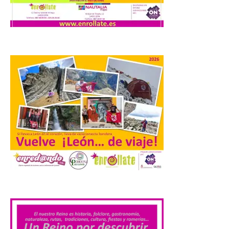
Una de las novedades de
esta edición de la Batalla
de Villadangos es el plato
principal del Menú, un
cordero asado al fuego y
las brasas in situ durante 5 horas. . Los
días 7, 8 y 9 de este […]
Vuelve la tradicional Feria
de Dulces del Convento a
Gradefes
7 Ago 2026
Tendrá lugar el 9 de
agosto en los aledaños del
.
monasterio cisterciense
de Santa María la Real de
Gradefes. Una cita
imprescindible para disfrutar de los
mejores dulces conventuales, tradición,