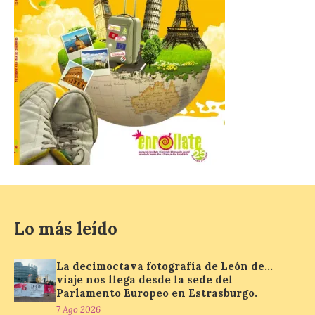
UPL insta a la Junta a
actuar para salvar el
castillo del Asmesnal, un
BIC en estado de ruina
7 Ago 2026
Un Bien de Interés
Cultural abandonado
desde 1949. Los
procuradores leonesistas
plantean que la Junta
contacte cuanto antes con los
Lo más leído
propietarios para exigirles medidas
inmediatas que frenen el deterioro y el
riesgo de colapso. Los procuradores de
La decimoctava fotografía de León de…
Unión del Pueblo […]
viaje nos llega desde la sede del
Parlamento Europeo en Estrasburgo.
7 Ago 2026