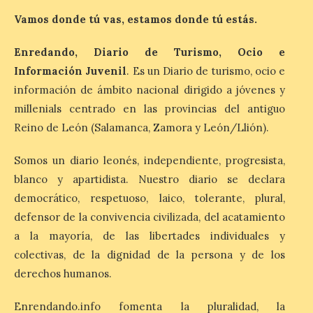
programación para
Vamos donde tú vas, estamos donde tú estás.
disfrutar el eclipse total
del 12 de agosto
Enredando, Diario de Turismo, Ocio e
7 Ago 2026
Información Juvenil
. Es un Diario de turismo, ocio e
información de ámbito nacional dirigido a jóvenes y
Durante los días 1 y 2 de
millenials centrado en las provincias del antiguo
agosto, tanto el público
Reino de León (Salamanca, Zamora y León/Llión).
infantil como el adulto
pudo disfrutar de un
planetario que se instaló
Somos un diario leonés, independiente, progresista,
en el polideportivo municipal, con pases
blanco y apartidista. Nuestro diario se declara
de mañana dedicados preferentemente al
público infantil y, el resto del […]
democrático, respetuoso, laico, tolerante, plural,
defensor de la convivencia civilizada, del acatamiento
a la mayoría, de las libertades individuales y
Más de 200.000 jóvenes
colectivas, de la dignidad de la persona y de los
nacidos en 2008 ya han
solicitado el Bono Cultural
derechos humanos.
Joven 2026 en su primer
mes de vigencia
Enrendando.info fomenta la pluralidad, la