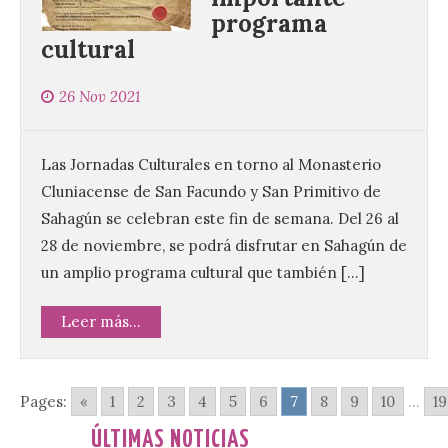
programa
cultural
Las salas del antiguo
ayuntamiento de
Cabrillanes (Babia) acogen
26 Nov 2021
la muestra ‘Eduardo
Arroyo en la colección del
ILC’
Las Jornadas Culturales en torno al Monasterio
8 Ago 2026
Cluniacense de San Facundo y San Primitivo de
Sahagún se celebran este fin de semana. Del 26 al
28 de noviembre, se podrá disfrutar en Sahagún de
La muestra, que podrá
contemplarse hasta el
un amplio programa cultural que también […]
próximo 4 de octubre,
plantea tanto los temas
que más preocupaban y
Leer más...
fascinaban a este autor de talla
internacional como las múltiples técnicas
que usó y sus sólidos vínculos con la
Montaña Occidental. […]
Pages:
«
1
2
3
4
5
6
7
8
9
10
...
19
ÚLTIMAS NOTICIAS