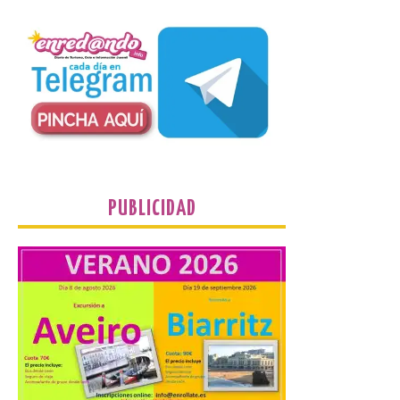
payasos
8 Ago 2026
La información en la web
del Ayuntamiento sobre
este evento es del año
2022 y la de su página de
turismo de 2025 La firme
apuesta cultural que en las últimas
décadas viene desarrollando Gordoncillo,
tiene un momento culminante en […]
PUBLICIDAD
Villadangos recrea la
batalla en el que se
decidió el futuro del Reino
de León
8 Ago 2026