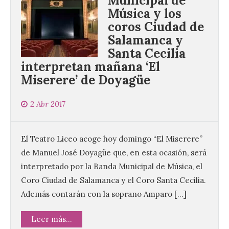
Municipal de
Música y los
coros Ciudad de
Salamanca y
Santa Cecilia
UPL insta a la Junta a
interpretan mañana ‘El
actuar para salvar el
Miserere’ de Doyagüe
castillo del Asmesnal, un
BIC en estado de ruina
2 Abr 2017
7 Ago 2026
El Teatro Liceo acoge hoy domingo “El Miserere”
Un Bien de Interés
Cultural abandonado
de Manuel José Doyagüe que, en esta ocasión, será
desde 1949. Los
interpretado por la Banda Municipal de Música, el
procuradores leonesistas
plantean que la Junta
Coro Ciudad de Salamanca y el Coro Santa Cecilia.
contacte cuanto antes con los
Además contarán con la soprano Amparo […]
propietarios para exigirles medidas
inmediatas que frenen el deterioro y el
riesgo de colapso. Los procuradores de
Leer más...
Unión del Pueblo […]