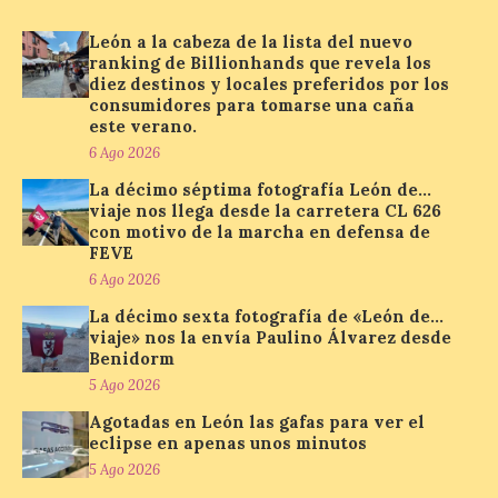
León a la cabeza de la lista del nuevo
Las solicitudes estarán
abiertas del 22 de julio al 4
ranking de Billionhands que revela los
de septiembre de 2026.
diez destinos y locales preferidos por los
Bruselas, 6 de agosto de
consumidores para tomarse una caña
2026.- La Comisión
este verano.
Europea ha actualizado las normas de su
6 Ago 2026
programa de prácticas, estableciendo un
marco único modernizado que hace que el
La décimo séptima fotografía León de…
programa […]
viaje nos llega desde la carretera CL 626
con motivo de la marcha en defensa de
FEVE
Despega el primer avión
6 Ago 2026
de Iberia con wifi de alta
La décimo sexta fotografía de «León de…
velocidad gratuito de
viaje» nos la envía Paulino Álvarez desde
Starlink
Benidorm
6 Ago 2026
5 Ago 2026
Agotadas en León las gafas para ver el
eclipse en apenas unos minutos
Iberia se convierte en la
5 Ago 2026
primera aerolínea
española en ofrecer wifi a