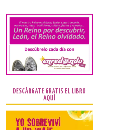
Ciclo “Mujeres en la
.
Historia y la
Peregrinación”, en
Benavides de Órbigo.
7 Ago 2026
Conferencia de Victorina
Alonso, sobre la
peregrinación femenina.
Presentación del Libro
“Va de Monjas”, de José
Fernando Cornejo. Apertura de una doble
exposición de fotografía. Este viernes, 7
de agosto, a las 20,00 horas, en el
auditorio de Benavides de […]
DESCÁRGATE GRATIS EL LIBRO
AQUÍ
Food trucks y música en
Valencia de Don Juan en
una nueva edición de
Castle Food 2026