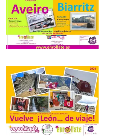
obra “De indis. Por favor,
firme aquí” y la música del
grupo Carrion Folk,
protagonizan la oferta
cultural de este fin de
semana dentro del
programa Salamanca
Plazas y Patios
7 Ago 2026
El programa cultural
Salamanca Plazas y Patios
continúa este fin de
semana con propuestas
de teatro y música. En el
Patio Chico está previsto el estreno
absoluto de “De indis. Por favor, firme
aquí”, una producción de la compañía
salmantina […]