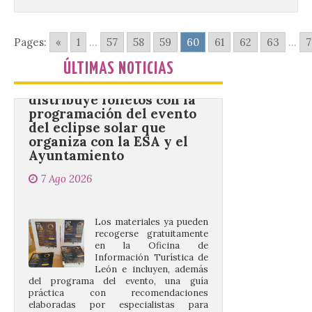
Pages:
«
1
...
57
58
59
60
61
62
63
...
7
La Universidad de León
distribuye folletos con la
ÚLTIMAS NOTICIAS
programación del evento
del eclipse solar que
organiza con la ESA y el
Ayuntamiento
7 Ago 2026
Los materiales ya pueden
recogerse gratuitamente
en la Oficina de
Información Turística de
León e incluyen, además
del programa del evento, una guía
práctica con recomendaciones
elaboradas por especialistas para
observar el eclipse con seguridad León, 7
de agosto de 2026. La programación […]