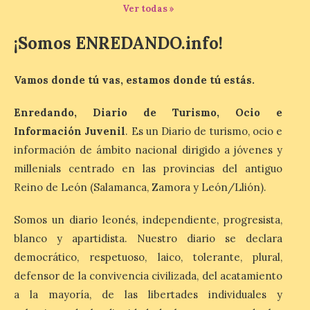
bordo de Starlink, la
Ver todas »
constelación de satélites
más avanzada del mundo, desarrollada
¡Somos ENREDANDO.info!
por SpaceX. La incorporación de esta
tecnología forma parte del compromiso
de Iberia con la innovación […]
Vamos donde tú vas, estamos donde tú estás.
Enredando, Diario de Turismo, Ocio e
La Junta promueve la
Información Juvenil
. Es un Diario de turismo, ocio e
contratación temporal de
jóvenes desempleados
información de ámbito nacional dirigido a jóvenes y
para la realización de
millenials centrado en las provincias del antiguo
obras y servicios de
Reino de León (Salamanca, Zamora y León/Llión).
interés general y social
con más de 8,7 millones de
euros de inversión
Somos un diario leonés, independiente, progresista,
blanco y apartidista. Nuestro diario se declara
6 Ago 2026
democrático, respetuoso, laico, tolerante, plural,
defensor de la convivencia civilizada, del acatamiento
La Consejería de
a la mayoría, de las libertades individuales y
Industria, Universidades,
Empleo y Comercio