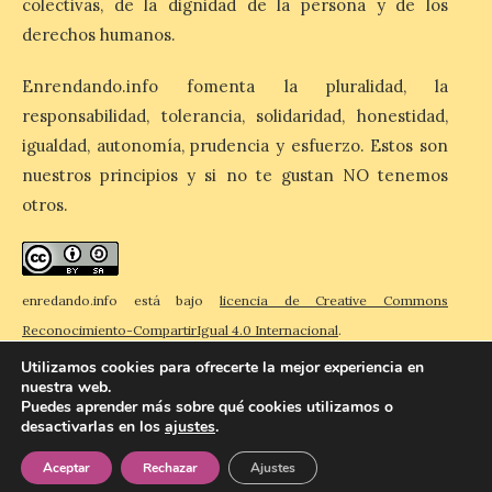
colectivas, de la dignidad de la persona y de los
destina 8,75 millones de
derechos humanos.
euros al programa JOVEL
2026, cofinanciado por el Fondo Social
Europeo Plus (FSE+), para favorecer la
Enrendando.info fomenta la pluralidad, la
contratación temporal de 300 jóvenes
desempleados inscritos en el Sistema
responsabilidad, tolerancia, solidaridad, honestidad,
Nacional de […]
igualdad, autonomía, prudencia y esfuerzo. Estos son
nuestros principios y si no te gustan NO tenemos
otros.
En la Comarca de Liébana
tienes 6 rincones únicos
para ver el Eclipse de Sol
6 Ago 2026
enredando.info está bajo
licencia de Creative Commons
Reconocimiento-CompartirIgual 4.0 Internacional
.
Utilizamos cookies para ofrecerte la mejor experiencia en
Miradores naturales,
pueblos con alma y
nuestra web.
paisajes de leyenda
Puedes aprender más sobre qué cookies utilizamos o
convierten la Comarca de
desactivarlas en los
ajustes
.
© 2026 Enredando
Política de privacidad
Política de cookies
Contacto
Liébana en uno de los
destinos más bonitos para disfrutar de
Aceptar
Rechazar
Ajustes
este fenómeno astronómico único. Un