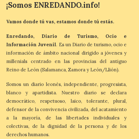
¡Somos ENREDANDO.info!
Vamos donde tú vas, estamos donde tú estás.
Las salas del antiguo
ayuntamiento de
Cabrillanes (Babia) acogen
Enredando, Diario de Turismo, Ocio e
la muestra ‘Eduardo
Información Juvenil
. Es un Diario de turismo, ocio e
Arroyo en la colección del
información de ámbito nacional dirigido a jóvenes y
ILC’
millenials centrado en las provincias del antiguo
8 Ago 2026
Reino de León (Salamanca, Zamora y León/Llión).
Somos un diario leonés, independiente, progresista,
La muestra, que podrá
contemplarse hasta el
blanco y apartidista. Nuestro diario se declara
próximo 4 de octubre,
democrático, respetuoso, laico, tolerante, plural,
plantea tanto los temas
que más preocupaban y
defensor de la convivencia civilizada, del acatamiento
fascinaban a este autor de talla
internacional como las múltiples técnicas
a la mayoría, de las libertades individuales y
que usó y sus sólidos vínculos con la
colectivas, de la dignidad de la persona y de los
Montaña Occidental. […]
derechos humanos.