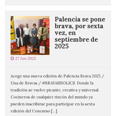
Palencia se pone
brava, por sexta
vez, en
septiembre de
2025
Santander aconseja acudir
a pie o en transporte
27 Jun 2025
público y evitar el
vehículo privado para el
eclipse
Acoge una nueva edición de Palencia Brava 2025 /
8 Ago 2026
Una de Bravas / #BRAVASHOLICS. Donde la
tradición se vuelve picante, creativa y universal.
El TUS cuenta con líneas
Cocineros de cualquier rincón del mundo ya
que llegan a la zona en
puntos como el faro de
pueden inscribirse para participar en la sexta
Cabo Mayor, Cueto,
edición del Concurso […]
Corbanera o Ciriego y