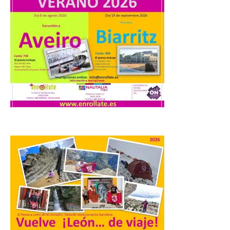
fotografía de León de…
viaje nos llega desde la
plaza de Oriente en
Madrid
8 Ago 2026
Nueva edición de León
de…viaje. Una iniciativa
organizado por la sección
juvenil de la Asociación
Enróllate, la Asociación
Conceyu País Llionés y el Diario de
Turismo, Ocio e Información para
jóvenes “Enredando.info”. Pilar Aller Aller
nos envía la décimo […]
Los minerales y sus usos
más comunes centran la
nueva exposición del
Museo de la Siderurgia y