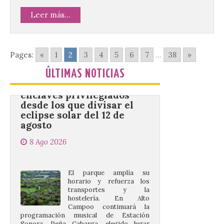
reforzará la movilidad con un servicio
especial de lanzaderas desde el PCTCAN
Leer más...
a Ciriego. El Ayuntamiento de […]
Pages:
«
1
2
3
4
5
6
7
...
38
»
Cabárceno prepara tres
enclaves privilegiados
ÚLTIMAS NOTICIAS
desde los que divisar el
eclipse solar del 12 de
agosto
8 Ago 2026
El parque amplía su
horario y refuerza los
transportes y la
hostelería. En Alto
Campoo continuará la
programación musical de Estación
Sonora. Peña Cabarga, elegido lugar
preferente en la comunidad autónoma,
contará con un dispositivo especial de
seguridad y acceso […]