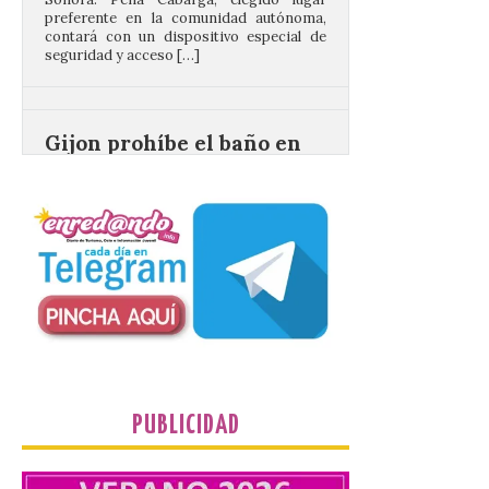
Gijon prohíbe el baño en
San Lorenzo, Poniente y
Arbeyal el día del eclipse a
partir de las 19.00 horas.
8 Ago 2026
Incide en que el eclipse se
verá desde múltiples
puntos de la ciudad, por lo
que no será necesario
desplazarse y se
recomienda no acudir a Gijón/Xixón en
coche ni usarlo ese día. Los accesos a
la Campa Torres y La […]
PUBLICIDAD
La decimonovena