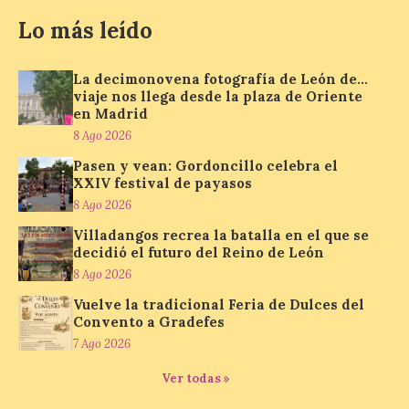
hasta la feria acompañado
por el organizador de la iniciativa, Isaac
Lo más leído
Cancillo Carro. Astorga, 8 de agosto de
2026. — La I Feria de […]
La decimonovena fotografía de León de…
viaje nos llega desde la plaza de Oriente
en Madrid
El Jamón de bellota 100 %
8 Ago 2026
ibérico «Guillén» de
Guijuelo ha sido el
Pasen y vean: Gordoncillo celebra el
ganador al mejor jamón de
XXIV festival de payasos
bellota ibérico
8 Ago 2026
8 Ago 2026
Villadangos recrea la batalla en el que se
decidió el futuro del Reino de León
8 Ago 2026
El Ministerio de
Agricultura, Pesca y
Vuelve la tradicional Feria de Dulces del
Alimentación concede el
Convento a Gradefes
premio Alimentos de
7 Ago 2026
España a los mejores
jamones 2026. Jamón Serrano 24 – Monte
Nevado recibe el premio al mejor jamón
Ver todas »
serrano u otras figuras de calidad
reconocidas. Se han presentado […]