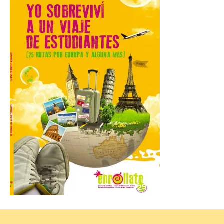
El Ayuntamiento de La
Bañeza designa a Arturo
Martínez Matilla como
pregonero de las Fiestas
2026. Tendrá lugar este
sábado 8 de agosto a las 21,00 horas en el
teatro municipal de La Bañeza. El
comunicador astorgano Arturo Martínez
Matilla, […]
La I Feria de la Cerveza
Artesana de Astorga
arranca con una gran
acogida del público
8 Ago 2026
La inauguración contó
con la presencia del
alcalde de Astorga, José
Luis Nieto, que se acercó