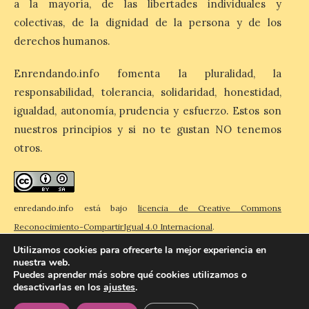
a la mayoría, de las libertades individuales y
Martínez Matilla como
pregonero de las Fiestas
colectivas, de la dignidad de la persona y de los
2026. Tendrá lugar este
derechos humanos.
sábado 8 de agosto a las 21,00 horas en el
teatro municipal de La Bañeza. El
comunicador astorgano Arturo Martínez
Enrendando.info fomenta la pluralidad, la
Matilla, […]
responsabilidad, tolerancia, solidaridad, honestidad,
igualdad, autonomía, prudencia y esfuerzo. Estos son
nuestros principios y si no te gustan NO tenemos
La I Feria de la Cerveza
Artesana de Astorga
otros.
arranca con una gran
acogida del público
8 Ago 2026
enredando.info está bajo
licencia de Creative Commons
Reconocimiento-CompartirIgual 4.0 Internacional
.
La inauguración contó
Utilizamos cookies para ofrecerte la mejor experiencia en
con la presencia del
nuestra web.
alcalde de Astorga, José
Puedes aprender más sobre qué cookies utilizamos o
Luis Nieto, que se acercó
desactivarlas en los
ajustes
.
hasta la feria acompañado
© 2026 Enredando
Política de privacidad
Política de cookies
Contacto
por el organizador de la iniciativa, Isaac