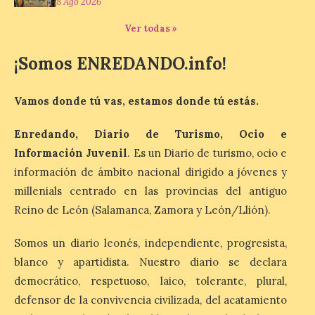
8 Ago 2026
8 Ago 2026
Ver todas »
La exposición que se
¡Somos ENREDANDO.info!
inaugurará el sábado día 8
de agosto a las doce y
media de la mañana,
durante la ‘Feria de
Vamos donde tú vas, estamos donde tú estás.
minerales, rocas y fósiles de Castilla y
León’, podrá visitarse hasta finales del
mes de noviembre, con […]
Enredando, Diario de Turismo, Ocio e
Información Juvenil
. Es un Diario de turismo, ocio e
información de ámbito nacional dirigido a jóvenes y
La Bañeza inicia sus
millenials centrado en las provincias del antiguo
fiestas con el pregón a
Reino de León (Salamanca, Zamora y León/Llión).
cargo de Arturo Martínez
Matilla
Somos un diario leonés, independiente, progresista,
8 Ago 2026
blanco y apartidista. Nuestro diario se declara
democrático, respetuoso, laico, tolerante, plural,
El Ayuntamiento de La
defensor de la convivencia civilizada, del acatamiento
Bañeza designa a Arturo