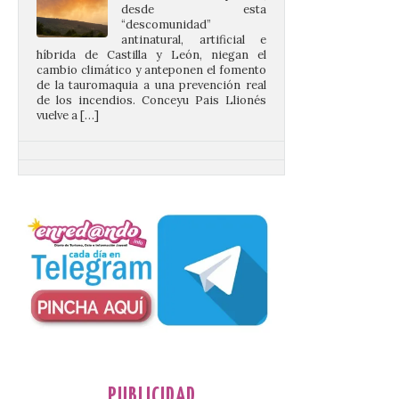
híbrida de Castilla y León, niegan el
cambio climático y anteponen el fomento
de la tauromaquia a una prevención real
de los incendios. Conceyu Pais Llionés
vuelve a […]
Santander aconseja acudir
a pie o en transporte
público y evitar el
vehículo privado para el
eclipse
8 Ago 2026
El TUS cuenta con líneas
que llegan a la zona en
puntos como el faro de
Cabo Mayor, Cueto,
Corbanera o Ciriego y
reforzará la movilidad con un servicio
especial de lanzaderas desde el PCTCAN
PUBLICIDAD