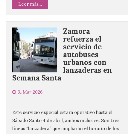
Leer más...
Zamora
refuerza el
servicio de
autobuses
urbanos con
lanzaderas en
La UPSA impulsa la
creación musical con el I
Semana Santa
Concurso Internacional de
Composición Coral Sacra
31 Mar 2026
8 Ago 2026
Este servicio especial estará operativo hasta el
Este certamen,
Sábado Santo 4 de abril, ambos inclusive. Son tres
promovido por el Instituto
Universitario de Música
líneas “lanzadera” que ampliarán el horario de los
Sacra de la Universidad