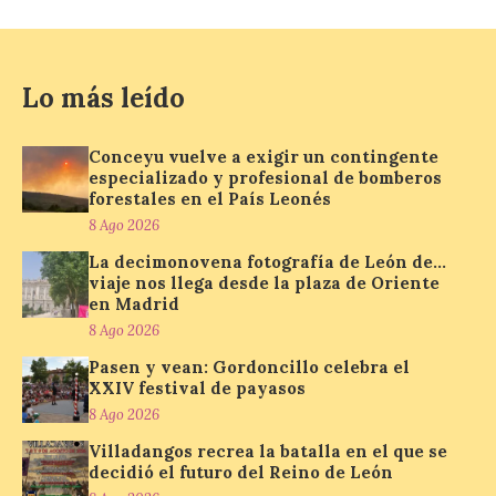
plaza de Oriente en
Madrid
8 Ago 2026
Lo más leído
Nueva edición de León
Conceyu vuelve a exigir un contingente
de…viaje. Una iniciativa
especializado y profesional de bomberos
organizado por la sección
juvenil de la Asociación
forestales en el País Leonés
Enróllate, la Asociación
8 Ago 2026
Conceyu País Llionés y el Diario de
Turismo, Ocio e Información para
La decimonovena fotografía de León de…
jóvenes “Enredando.info”. Pilar Aller Aller
viaje nos llega desde la plaza de Oriente
nos envía la décimo […]
en Madrid
8 Ago 2026
Pasen y vean: Gordoncillo celebra el
Los minerales y sus usos
XXIV festival de payasos
más comunes centran la
8 Ago 2026
nueva exposición del
Museo de la Siderurgia y
Villadangos recrea la batalla en el que se
la Minería de Sabero
decidió el futuro del Reino de León