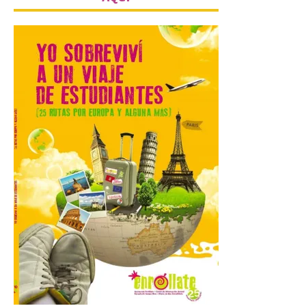
Gijon prohíbe el baño en
San Lorenzo, Poniente y
Arbeyal el día del eclipse a
partir de las 19.00 horas.
8 Ago 2026
Incide en que el eclipse se
verá desde múltiples
puntos de la ciudad, por lo
que no será necesario
desplazarse y se
recomienda no acudir a Gijón/Xixón en
coche ni usarlo ese día. Los accesos a
la Campa Torres y La […]
La decimonovena
fotografía de León de…
viaje nos llega desde la