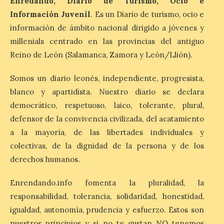
Enredando, Diario de Turismo, Ocio e
protección adecuada
Información Juvenil
. Es un Diario de turismo, ocio e
puede causar daños
irreversibles en la retina”
información de ámbito nacional dirigido a jóvenes y
millenials centrado en las provincias del antiguo
6 Ago 2026
Reino de León (Salamanca, Zamora y León/Llión).
La retinopatía solar puede
Somos un diario leonés, independiente, progresista,
provocar pérdida de
blanco y apartidista. Nuestro diario se declara
visión central, manchas en
el campo visual y
democrático, respetuoso, laico, tolerante, plural,
alteraciones en la
percepción de formas y colores. El
defensor de la convivencia civilizada, del acatamiento
especialista en Oftalmología del Hospital
a la mayoría, de las libertades individuales y
San Juan de Dios de León, Dr. Mahave
Ruiz, advierte de […]
colectivas, de la dignidad de la persona y de los
derechos humanos.
La décimo séptima
Enrendando.info fomenta la pluralidad, la
fotografía León de…viaje
responsabilidad, tolerancia, solidaridad, honestidad,
nos llega desde la
igualdad, autonomía, prudencia y esfuerzo. Estos son
carretera CL 626 con
motivo de la marcha en
nuestros principios y si no te gustan NO tenemos