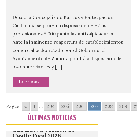
Benavides de Órbigo.
7 Ago 2026
Desde la Concejalía de Barrios y Participación
Ciudadana se ponen a disposición de estos
profesionales 5.000 pantallas antisalpicaduras
Conferencia de Victorina
Alonso, sobre la
Ante la inminente reapertura de establecimientos
peregrinación femenina.
Presentación del Libro
comerciales decretado por el Gobierno, el
“Va de Monjas”, de José
Ayuntamiento de Zamora pondrá a disposición de
Fernando Cornejo. Apertura de una doble
exposición de fotografía. Este viernes, 7
los comerciantes y […]
de agosto, a las 20,00 horas, en el
auditorio de Benavides de […]
Leer más...
Food trucks y música en
Valencia de Don Juan en
Pages:
«
1
...
204
205
206
207
208
209
2
una nueva edición de
Castle Food 2026
ÚLTIMAS NOTICIAS
7 Ago 2026