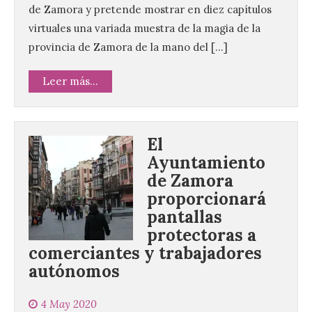
de Zamora y pretende mostrar en diez capítulos
virtuales una variada muestra de la magia de la
provincia de Zamora de la mano del […]
Leer más...
El
Ayuntamiento
de Zamora
proporcionará
pantallas
protectoras a
comerciantes y trabajadores
autónomos
Ciclo “Mujeres en la
Historia y la
4 May 2020
Peregrinación”, en