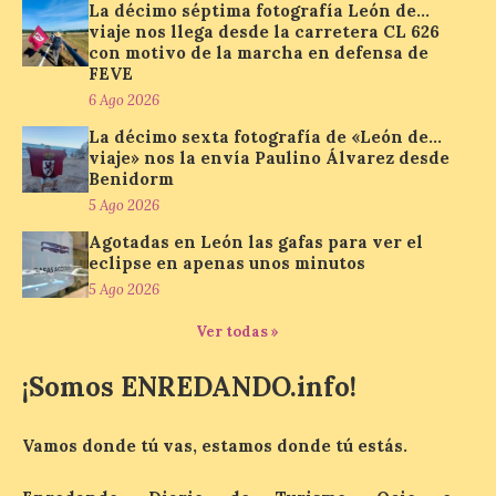
La décimo séptima fotografía León de…
viaje nos llega desde la carretera CL 626
El Ayuntamiento de La
con motivo de la marcha en defensa de
Bañeza presenta el
FEVE
Festival One More Time,
6 Ago 2026
una cita con la música de
La décimo sexta fotografía de «León de…
los 80 y 90 para el 16 de
viaje» nos la envía Paulino Álvarez desde
agosto en la Plaza Mayor.
Benidorm
6 Ago 2026
5 Ago 2026
Agotadas en León las gafas para ver el
eclipse en apenas unos minutos
Se celebrará el próximo
domingo 16 de agosto, a
5 Ago 2026
partir de las 23:00 horas,
en la Plaza Mayor de la
Ver todas »
ciudad. El Salón de Plenos
del Ayuntamiento de La Bañeza ha
¡Somos ENREDANDO.info!
acogido esta mañana la presentación
oficial del Festival One […]
Vamos donde tú vas, estamos donde tú estás.
“Mirar un eclipse sin