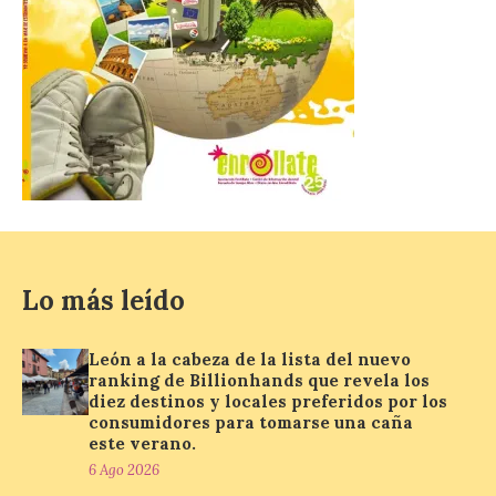
León a la cabeza de la lista
del nuevo ranking de
Billionhands que revela
los diez destinos y locales
preferidos por los
consumidores para
tomarse una caña este
verano.
6 Ago 2026
Lo más leído
El nuevo ranking de
Billionhands revela los
diez destinos y locales
León a la cabeza de la lista del nuevo
preferidos por los
ranking de Billionhands que revela los
consumidores para
diez destinos y locales preferidos por los
tomarse una caña este verano, con León y
consumidores para tomarse una caña
Madrid a la cabeza de la lista. Salamanca
ocupa el noveno lugar. Los españoles
este verano.
priorizan las […]
6 Ago 2026