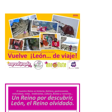
por SpaceX. La incorporación de esta
tecnología forma parte del compromiso
de Iberia con la innovación […]
La Junta promueve la
contratación temporal de
jóvenes desempleados
para la realización de
obras y servicios de
interés general y social
con más de 8,7 millones de
euros de inversión
6 Ago 2026
.
La Consejería de
Industria, Universidades,
Empleo y Comercio
destina 8,75 millones de
euros al programa JOVEL
2026, cofinanciado por el Fondo Social