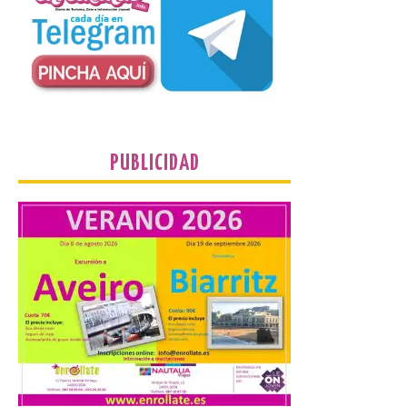
de septiembre de 2026.
Bruselas, 6 de agosto de
2026.- La Comisión
Europea ha actualizado las normas de su
programa de prácticas, estableciendo un
marco único modernizado que hace que el
programa […]
PUBLICIDAD
Despega el primer avión
de Iberia con wifi de alta
velocidad gratuito de
Starlink
6 Ago 2026
Iberia se convierte en la
primera aerolínea
española en ofrecer wifi a
bordo de Starlink, la
constelación de satélites
más avanzada del mundo, desarrollada