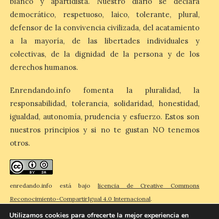
blanco y apartidista. Nuestro diario se declara
democrático, respetuoso, laico, tolerante, plural,
El Ayuntamiento de La
defensor de la convivencia civilizada, del acatamiento
Bañeza designa a Arturo
a la mayoría, de las libertades individuales y
Martínez Matilla como
pregonero de las Fiestas
colectivas, de la dignidad de la persona y de los
2026. Tendrá lugar este
sábado 8 de agosto a las 21,00 horas en el
derechos humanos.
teatro municipal de La Bañeza. El
comunicador astorgano Arturo Martínez
Enrendando.info fomenta la pluralidad, la
Matilla, […]
responsabilidad, tolerancia, solidaridad, honestidad,
igualdad, autonomía, prudencia y esfuerzo. Estos son
La I Feria de la Cerveza
nuestros principios y si no te gustan NO tenemos
Artesana de Astorga
otros.
arranca con una gran
acogida del público
8 Ago 2026
enredando.info está bajo
licencia de Creative Commons
Reconocimiento-CompartirIgual 4.0 Internacional
.
La inauguración contó
Utilizamos cookies para ofrecerte la mejor experiencia en
con la presencia del