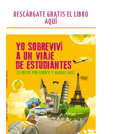
preferente en la comunidad autónoma,
contará con un dispositivo especial de
seguridad y acceso […]
DESCÁRGATE GRATIS EL LIBRO
AQUÍ
Gijon prohíbe el baño en
San Lorenzo, Poniente y
Arbeyal el día del eclipse a
partir de las 19.00 horas.
8 Ago 2026
Incide en que el eclipse se
verá desde múltiples
puntos de la ciudad, por lo
que no será necesario
desplazarse y se
recomienda no acudir a Gijón/Xixón en
coche ni usarlo ese día. Los accesos a
la Campa Torres y La […]