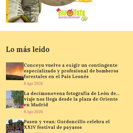
La decimonovena
fotografía de León de…
viaje nos llega desde la
plaza de Oriente en
Madrid
8 Ago 2026
Lo más leído
Nueva edición de León
de…viaje. Una iniciativa
Conceyu vuelve a exigir un contingente
organizado por la sección
especializado y profesional de bomberos
juvenil de la Asociación
forestales en el País Leonés
Enróllate, la Asociación
8 Ago 2026
Conceyu País Llionés y el Diario de
Turismo, Ocio e Información para
La decimonovena fotografía de León de…
jóvenes “Enredando.info”. Pilar Aller Aller
viaje nos llega desde la plaza de Oriente
nos envía la décimo […]
en Madrid
8 Ago 2026
Pasen y vean: Gordoncillo celebra el
Los minerales y sus usos
XXIV festival de payasos
más comunes centran la