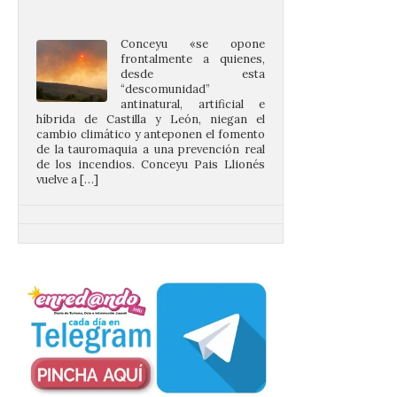
frontalmente a quienes,
desde esta
“descomunidad”
antinatural, artificial e
híbrida de Castilla y León, niegan el
cambio climático y anteponen el fomento
de la tauromaquia a una prevención real
de los incendios. Conceyu Pais Llionés
vuelve a […]
Santander aconseja acudir
a pie o en transporte
público y evitar el
vehículo privado para el
eclipse
8 Ago 2026
El TUS cuenta con líneas
que llegan a la zona en
puntos como el faro de