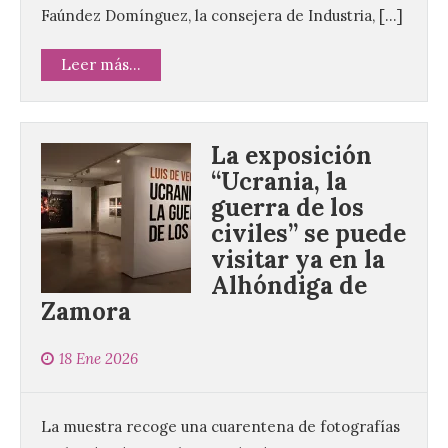
Faúndez Domínguez, la consejera de Industria, […]
Leer más...
La exposición
“Ucrania, la
guerra de los
civiles” se puede
visitar ya en la
Alhóndiga de
La UPSA impulsa la
Zamora
creación musical con el I
Concurso Internacional de
18 Ene 2026
Composición Coral Sacra
8 Ago 2026
La muestra recoge una cuarentena de fotografías