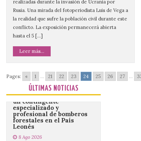
realizadas durante la invasión de Ucrania por
Este certamen,
promovido por el Instituto
Rusia. Una mirada del fotoperiodista Luis de Vega a
Universitario de Música
la realidad que sufre la población civil durante este
Sacra de la Universidad
Pontificia de Salamanca
conflicto. La exposición permanecerá abierta
(UPSA), premiará composiciones
hasta el 5 […]
inéditas, destinadas a coro, con un
premio de 3.000 euros. Las candidaturas
podrán presentarse hasta el 30 de
Leer más...
noviembre. La Universidad, a […]
Pages:
«
1
...
21
22
23
24
25
26
27
...
3
Conceyu vuelve a exigir
un contingente
ÚLTIMAS NOTICIAS
especializado y
profesional de bomberos
forestales en el País
Leonés
8 Ago 2026
Conceyu «se opone