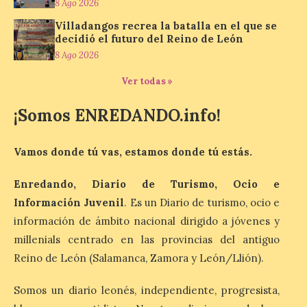
8 Ago 2026
nueva exposición del
Museo de la Siderurgia y
Villadangos recrea la batalla en el que se
la Minería de Sabero
decidió el futuro del Reino de León
8 Ago 2026
8 Ago 2026
Ver todas »
La exposición que se
inaugurará el sábado día 8
¡Somos ENREDANDO.info!
de agosto a las doce y
media de la mañana,
durante la ‘Feria de
Vamos donde tú vas, estamos donde tú estás.
minerales, rocas y fósiles de Castilla y
León’, podrá visitarse hasta finales del
mes de noviembre, con […]
Enredando, Diario de Turismo, Ocio e
Información Juvenil
. Es un Diario de turismo, ocio e
información de ámbito nacional dirigido a jóvenes y
La Bañeza inicia sus
millenials centrado en las provincias del antiguo
fiestas con el pregón a
Reino de León (Salamanca, Zamora y León/Llión).
cargo de Arturo Martínez
Matilla
Somos un diario leonés, independiente, progresista,
8 Ago 2026