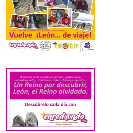
natural que permite disfrutar de
actividades de astroturismo durante todo
el año. La Dirección General de Turismo
ha puesto en marcha diversas iniciativas
relacionadas […]
Cabárceno prepara tres
enclaves privilegiados
desde los que divisar el
.
eclipse solar del 12 de
agosto
8 Ago 2026
El parque amplía su
horario y refuerza los
transportes y la
hostelería. En Alto
Campoo continuará la
programación musical de Estación
Sonora. Peña Cabarga, elegido lugar