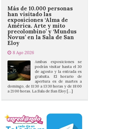
exposiciones ‘Alma de
América. Arte y mito
precolombino’ y ‘Mundus
Novus’ en la Sala de San
Eloy
8 Ago 2026
Ambas exposiciones se
podrán visitar hasta el 30
de agosto y la entrada es
gratuita. El horario de
apertura es de martes a
domingo, de 11:30 a 13:30 horas y de 18:00
a 21:00 horas. La Sala de San Eloy […]
Pasen y vean: Gordoncillo
celebra el XXIV festival de
payasos
8 Ago 2026
La información en la web
del Ayuntamiento sobre