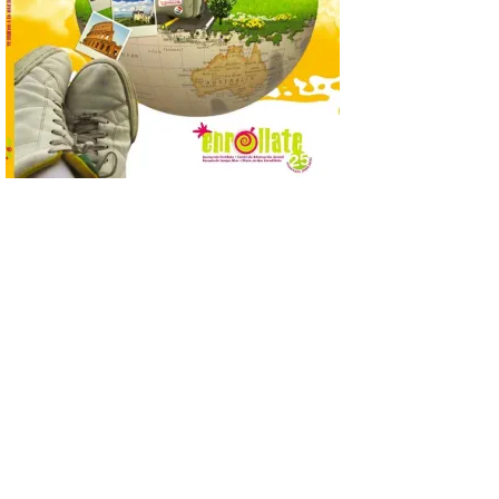
propietarios para exigirles medidas
inmediatas que frenen el deterioro y el
riesgo de colapso. Los procuradores de
Unión del Pueblo […]
La Universidad de León
distribuye folletos con la
programación del evento
del eclipse solar que
organiza con la ESA y el
Ayuntamiento
7 Ago 2026
Los materiales ya pueden
recogerse gratuitamente
en la Oficina de
Información Turística de
León e incluyen, además
del programa del evento, una guía
práctica con recomendaciones
elaboradas por especialistas para
observar el eclipse con seguridad León, 7
de agosto de 2026. La programación […]