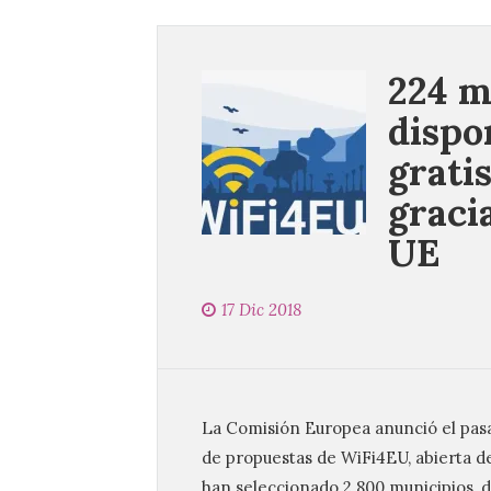
224 m
dispo
gratis
gracia
UE
17 Dic 2018
La Comisión Europea anunció el pasa
de propuestas de WiFi4EU, abierta de
han seleccionado 2 800 municipios, d