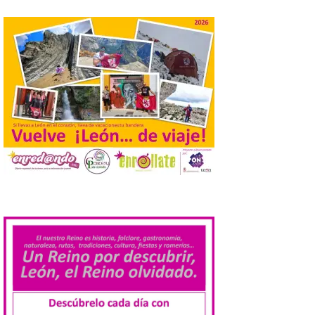
de Dulces del Convento a
Gradefes
7 Ago 2026
Tendrá lugar el 9 de
agosto en los aledaños del
monasterio cisterciense
de Santa María la Real de
Gradefes. Una cita
imprescindible para disfrutar de los
mejores dulces conventuales, tradición,
cultura y un ambiente único. El
Ayuntamiento de Gradefes, intentando
[…]
.
La decimoctava fotografía
de León de…viaje nos llega
desde la sede del
Parlamento Europeo en
Estrasburgo.
7 Ago 2026