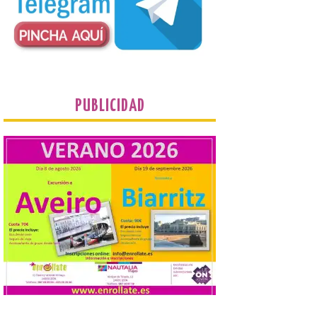
este evento es del año
2022 y la de su página de
turismo de 2025 La firme
apuesta cultural que en las últimas
décadas viene desarrollando Gordoncillo,
tiene un momento culminante en […]
PUBLICIDAD
Villadangos recrea la
batalla en el que se
decidió el futuro del Reino
de León
8 Ago 2026
Una de las novedades de
esta edición de la Batalla
de Villadangos es el plato
principal del Menú, un
cordero asado al fuego y
las brasas in situ durante 5 horas. . Los
días 7, 8 y 9 de este […]
Vuelve la tradicional Feria