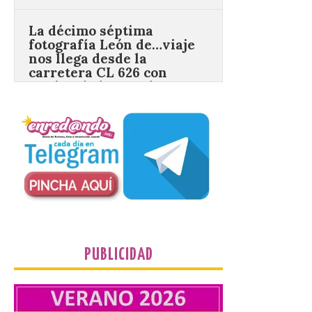
fotografía León de…viaje
nos llega desde la
carretera CL 626 con
motivo de la marcha en
defensa de FEVE
6 Ago 2026
Nueva edición de León
de…viaje. Una iniciativa
organizado por la sección
juvenil de la Asociación
Enróllate, la Asociación
Conceyu País Llionés y el Diario de
Turismo, Ocio e Información para
jóvenes “Enredando.info”. Eduardo
Morán nos envía desde la carretera […]
PUBLICIDAD
Camarzius fest: frente al
macroevento, un festival
cultural transformador