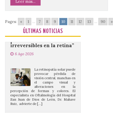
Leer más...
“Mirar un eclipse sin
protección adecuada
Pages:
«
1
...
7
8
9
10
11
12
13
...
90
»
puede causar daños
irreversibles en la retina”
ÚLTIMAS NOTICIAS
6 Ago 2026
La retinopatía solar puede
provocar pérdida de
visión central, manchas en
el campo visual y
alteraciones en la
percepción de formas y colores. El
especialista en Oftalmología del Hospital
San Juan de Dios de León, Dr. Mahave
Ruiz, advierte de […]
La décimo séptima