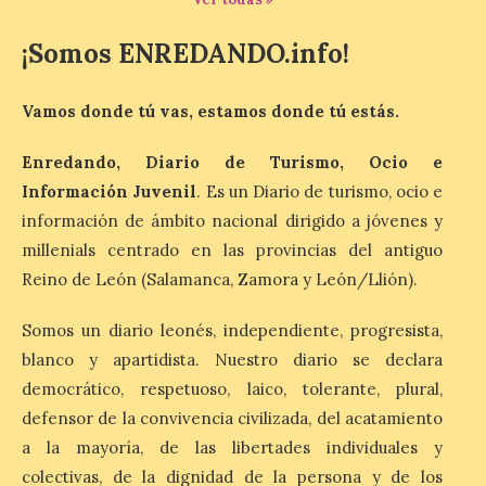
Antigüedad clásica, la mitología y los
viajes, que se suceden al ritmo de un
evocador tema de La […]
¡Somos ENREDANDO.info!
Vamos donde tú vas, estamos donde tú estás.
Patrimonio Nacional
cancela la temporada de
Enredando, Diario de Turismo, Ocio e
fuentes de La Granja ante
Información Juvenil
. Es un Diario de turismo, ocio e
la escasez de agua
información de ámbito nacional dirigido a jóvenes y
6 Ago 2026
millenials centrado en las provincias del antiguo
Reino de León (Salamanca, Zamora y León/Llión).
Esta medida afecta a los
espectáculos nocturnos
Somos un diario leonés, independiente, progresista,
de la Fuente Baños de
Diana previstos para los
blanco y apartidista. Nuestro diario se declara
días 8, 15 y 22 de agosto,
democrático, respetuoso, laico, tolerante, plural,
así como al encendido extraordinario del
día 25. La reserva de agua en el estanque
defensor de la convivencia civilizada, del acatamiento
«El Mar», […]
a la mayoría, de las libertades individuales y
colectivas, de la dignidad de la persona y de los