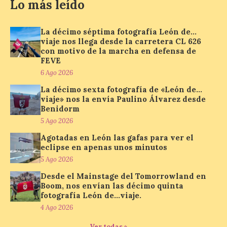
Lo más leído
calendario de actividades
de animación dirigidas a
todos los públicos. La
La décimo séptima fotografía León de…
Bañeza inauguró en la tarde de este
viaje nos llega desde la carretera CL 626
martes 4 de agosto una nueva edición de
su tradicional Mercado Medieval, que
con motivo de la marcha en defensa de
hasta el próximo 6 […]
FEVE
6 Ago 2026
La décimo sexta fotografía de «León de…
Un viaje a la Antigüedad:
viaje» nos la envía Paulino Álvarez desde
el Museo del Prado
Benidorm
propone un recorrido por
5 Ago 2026
obras de su Colección de
Agotadas en León las gafas para ver el
inspiración clásica
eclipse en apenas unos minutos
6 Ago 2026
5 Ago 2026
Desde el Mainstage del Tomorrowland en
Boom, nos envían las décimo quinta
Al hilo del estreno de La
fotografía León de…viaje.
Odisea de Christopher
Nolan. La pieza de vídeo
4 Ago 2026
reúne una selección de
obras relacionadas con la
Ver todas »