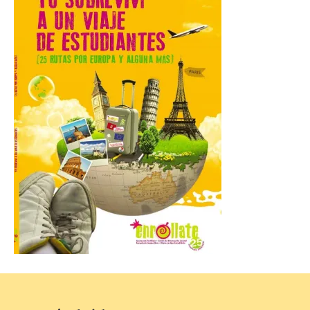
La novena campaña
arqueológica centrará sus
trabajos en el estudio de la
organización urbana y la
vida cotidiana del poblado
y contará con la participación de
estudiantes del grado en Historia. La
excavación se complementará con
actividades de divulgación abiertas […]
El Mercado Medieval abre
sus puertas en La Bañeza
con más de 60 puestos y
un amplio programa de
animación.
6 Ago 2026
La programación
incorpora un amplio