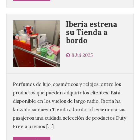
Iberia estrena
su Tienda a
El Ayuntamiento de La
bordo
Bañeza presenta el
Festival One More Time,
una cita con la música de
8 Jul 2025
los 80 y 90 para el 16 de
agosto en la Plaza Mayor.
6 Ago 2026
Perfumes de lujo, cosméticos y relojes, entre los
productos que pueden adquirir los clientes. Está
Se celebrará el próximo
disponible en los vuelos de largo radio. Iberia ha
domingo 16 de agosto, a
partir de las 23:00 horas,
lanzado su nueva Tienda a bordo, ofreciendo a sus
en la Plaza Mayor de la
pasajeros una cuidada selección de productos Duty
ciudad. El Salón de Plenos
del Ayuntamiento de La Bañeza ha
Free a precios […]
acogido esta mañana la presentación
oficial del Festival One […]