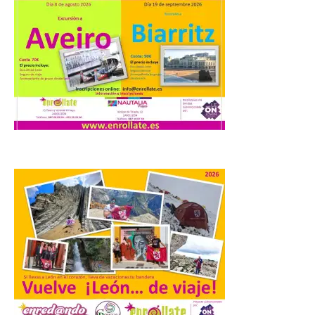
que apuesta por el legado.
6 Ago 2026
Los días 7, 8 y 9 de agosto
de 2026, Camarzana de
Tera volverá a convertirse
en punto de encuentro,
con la Villa Romana de
Orpheus. Vivimos un momento en el que la
música en directo mueve grandes
fenómenos de […]
El Ayuntamiento de
Cabrillanes analizará,
conforme a la legalidad, la
solicitud para la
celebración del Iberia
Eclipse Festival
6 Ago 2026